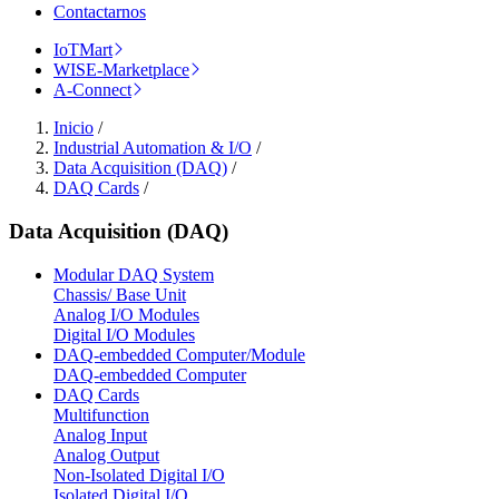
Contactarnos
IoTMart
WISE-Marketplace
A-Connect
Inicio
/
Industrial Automation & I/O
/
Data Acquisition (DAQ)
/
DAQ Cards
/
Data Acquisition (DAQ)
Modular DAQ System
Chassis/ Base Unit
Analog I/O Modules
Digital I/O Modules
DAQ-embedded Computer/Module
DAQ-embedded Computer
DAQ Cards
Multifunction
Analog Input
Analog Output
Non-Isolated Digital I/O
Isolated Digital I/O