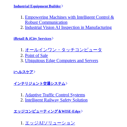
Industrial Equipment Builder
Empowering Machines with Intelligent Control &
Robust Communication
Industrial Vision AI Inspection in Manufacturing
iRetail & iCity Services
オールインワン・タッチコンピュータ
Point of Sale
Ubiquitous Edge Computers and Servers
iヘルスケア
インテリジェント交通システム
Adaptive Traffic Control Systems
Intelligent Railway Safety Solution
エッジコンピューティング＆WISE-Edge
エッジAIソリューション