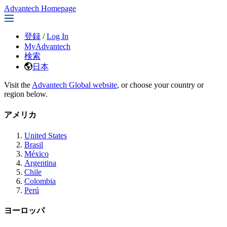
Advantech Homepage
登録
/
Log In
MyAdvantech
検索
日本
Visit the
Advantech Global website
, or choose your country or
region below.
アメリカ
United States
Brasil
México
Argentina
Chile
Colombia
Perú
ヨーロッパ