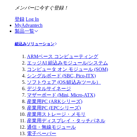
メンバーに今すぐ登録！
登録
Log In
MyAdvantech
製品一覧
組込みソリューション
ARMベース コンピューティング
エッジAI 組込みモジュール/システム
コンピュータ オン モジュール (SOM)
シングルボード (SBC, Pico-ITX)
ソフトウェア (OS/組込みツール）
デジタルサイネージ
マザーボード (Mini, Micro-ATX)
産業用PC (ARKシリーズ)
産業用PC (EPCシリーズ)
産業用ストレージ・メモリ
産業用ディスプレイ・タッチパネル
通信・無線モジュール
電子ペーパー