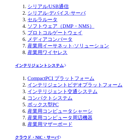
シリアル/USB通信
シリアル·デバイス·サーバ
セルラルータ
ソフトウェア（DMP・NMS）
プロトコルゲートウェイ
メディアコンバータ
産業用イーサネット·ソリューション
産業用ワイヤレス
インテリジェントシステム
CompactPCI プラットフォーム
インテリジェントビデオプラットフォーム
インテリジェント交通システム
コンパクトシステム
ボックス型PC
産業用コンピュータシャーシ
産業用コンピュータ周辺機器
産業用マザーボード
クラウド・NIC・サーバ