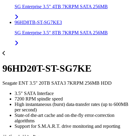
SG Enterprise 3.5" 4TB 7KRPM SATA 256MB
96HD8TB-ST-SG7KE3
SG Enterprise 3.5" 8TB 7KRPM SATA 256MB
96HD20T-ST-SG7KE
Seagate ENT 3.5" 20TB SATA3 7KRPM 256MB HDD
3.5" SATA Interface
7200 RPM spindle speed
High instantaneous (burst) data-transfer rates (up to 600MB
per second)
State-of-the-art cache and on-the-fly error-correction
algorithms
Support for S.M.A.R.T. drive monitoring and reporting