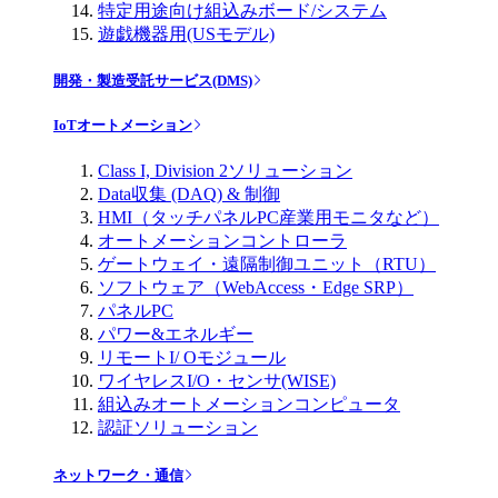
特定用途向け組込みボード/システム
遊戯機器用(USモデル)
開発・製造受託サービス(DMS)
IoTオートメーション
Class I, Division 2ソリューション
Data収集 (DAQ) & 制御
HMI（タッチパネルPC産業用モニタなど）
オートメーションコントローラ
ゲートウェイ・遠隔制御ユニット（RTU）
ソフトウェア（WebAccess・Edge SRP）
パネルPC
パワー&エネルギー
リモートI/ Oモジュール
ワイヤレスI/O・センサ(WISE)
組込みオートメーションコンピュータ
認証ソリューション
ネットワーク・通信