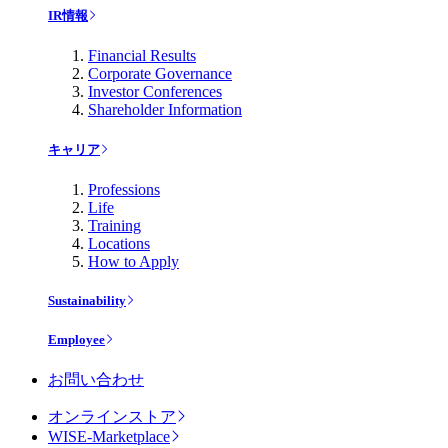
IR情報
Financial Results
Corporate Governance
Investor Conferences
Shareholder Information
キャリア
Professions
Life
Training
Locations
How to Apply
Sustainability
Employee
お問い合わせ
オンラインストア
WISE-Marketplace