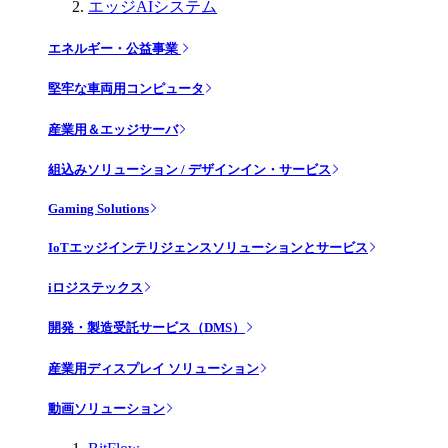
エッジAIシステム
エネルギー・公益事業
堅牢な車両用コンピュータ
産業用＆エッジサーバ
組込みソリューション / デザインイン・サービス
Gaming Solutions
IoTエッジインテリジェンスソリューションとサービス
iロジステックス
開発・製造受託サービス（DMS）
産業用ディスプレイ ソリューション
動画ソリューション