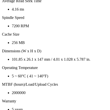
Average Read Seek Time
4.16 ms
Spindle Speed
7200 RPM
Cache Size
256 MB
Dimensions (W x H x D)
101.85 x 26.1 x 147 mm / 4.01 x 1.028 x 5.787 in.
Operating Temperature
5 ~ 60°C ( 41 ~ 140°F)
MTBF (hours)/Load/Upload Cycles
2000000
Warranty
5 years