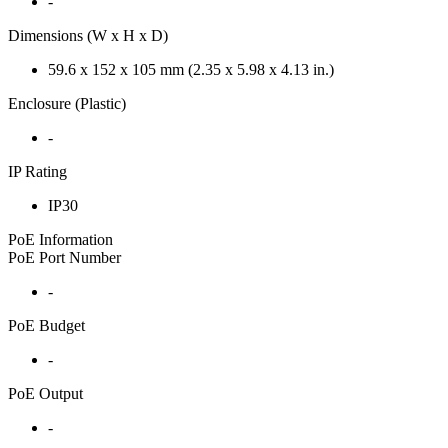
-
Dimensions (W x H x D)
59.6 x 152 x 105 mm (2.35 x 5.98 x 4.13 in.)
Enclosure (Plastic)
-
IP Rating
IP30
PoE Information
PoE Port Number
-
PoE Budget
-
PoE Output
-