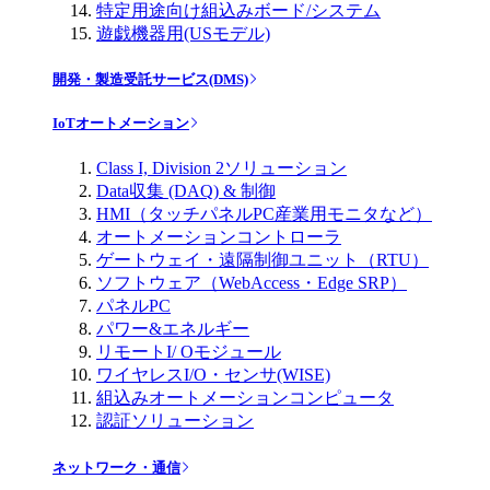
特定用途向け組込みボード/システム
遊戯機器用(USモデル)
開発・製造受託サービス(DMS)
IoTオートメーション
Class I, Division 2ソリューション
Data収集 (DAQ) & 制御
HMI（タッチパネルPC産業用モニタなど）
オートメーションコントローラ
ゲートウェイ・遠隔制御ユニット（RTU）
ソフトウェア（WebAccess・Edge SRP）
パネルPC
パワー&エネルギー
リモートI/ Oモジュール
ワイヤレスI/O・センサ(WISE)
組込みオートメーションコンピュータ
認証ソリューション
ネットワーク・通信