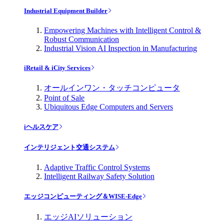
Industrial Equipment Builder
Empowering Machines with Intelligent Control &
Robust Communication
Industrial Vision AI Inspection in Manufacturing
iRetail & iCity Services
オールインワン・タッチコンピュータ
Point of Sale
Ubiquitous Edge Computers and Servers
iヘルスケア
インテリジェント交通システム
Adaptive Traffic Control Systems
Intelligent Railway Safety Solution
エッジコンピューティング＆WISE-Edge
エッジAIソリューション