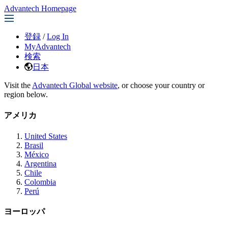
Advantech Homepage
登録
/
Log In
MyAdvantech
検索
日本
Visit the
Advantech Global website
, or choose your country or
region below.
アメリカ
United States
Brasil
México
Argentina
Chile
Colombia
Perú
ヨーロッパ