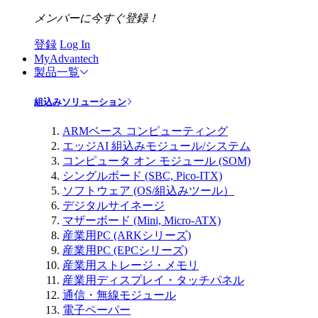
メンバーに今すぐ登録！
登録
Log In
MyAdvantech
製品一覧
組込みソリューション
ARMベース コンピューティング
エッジAI 組込みモジュール/システム
コンピュータ オン モジュール (SOM)
シングルボード (SBC, Pico-ITX)
ソフトウェア (OS/組込みツール）
デジタルサイネージ
マザーボード (Mini, Micro-ATX)
産業用PC (ARKシリーズ)
産業用PC (EPCシリーズ)
産業用ストレージ・メモリ
産業用ディスプレイ・タッチパネル
通信・無線モジュール
電子ペーパー