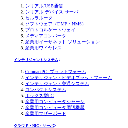
シリアル/USB通信
シリアル·デバイス·サーバ
セルラルータ
ソフトウェア（DMP・NMS）
プロトコルゲートウェイ
メディアコンバータ
産業用イーサネット·ソリューション
産業用ワイヤレス
インテリジェントシステム
CompactPCI プラットフォーム
インテリジェントビデオプラットフォーム
インテリジェント交通システム
コンパクトシステム
ボックス型PC
産業用コンピュータシャーシ
産業用コンピュータ周辺機器
産業用マザーボード
クラウド・NIC・サーバ