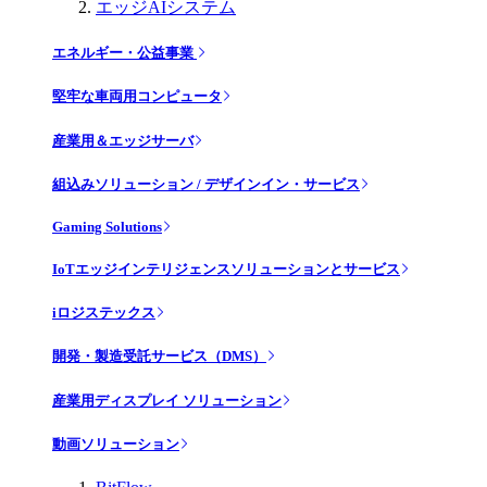
エッジAIシステム
エネルギー・公益事業
堅牢な車両用コンピュータ
産業用＆エッジサーバ
組込みソリューション / デザインイン・サービス
Gaming Solutions
IoTエッジインテリジェンスソリューションとサービス
iロジステックス
開発・製造受託サービス（DMS）
産業用ディスプレイ ソリューション
動画ソリューション