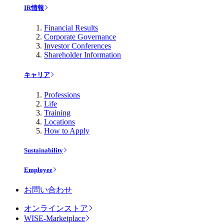
IR情報
Financial Results
Corporate Governance
Investor Conferences
Shareholder Information
キャリア
Professions
Life
Training
Locations
How to Apply
Sustainability
Employee
お問い合わせ
オンラインストア
WISE-Marketplace