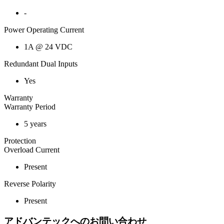
-
Power Operating Current
1A @ 24 VDC
Redundant Dual Inputs
Yes
Warranty
Warranty Period
5 years
Protection
Overload Current
Present
Reverse Polarity
Present
アドバンテックへのお問い合わせ