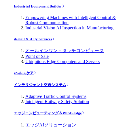
Industrial Equipment Builder
Empowering Machines with Intelligent Control &
Robust Communication
Industrial Vision AI Inspection in Manufacturing
iRetail & iCity Services
オールインワン・タッチコンピュータ
Point of Sale
Ubiquitous Edge Computers and Servers
iヘルスケア
インテリジェント交通システム
Adaptive Traffic Control Systems
Intelligent Railway Safety Solution
エッジコンピューティング＆WISE-Edge
エッジAIソリューション