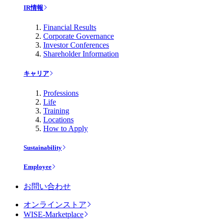
IR情報
Financial Results
Corporate Governance
Investor Conferences
Shareholder Information
キャリア
Professions
Life
Training
Locations
How to Apply
Sustainability
Employee
お問い合わせ
オンラインストア
WISE-Marketplace