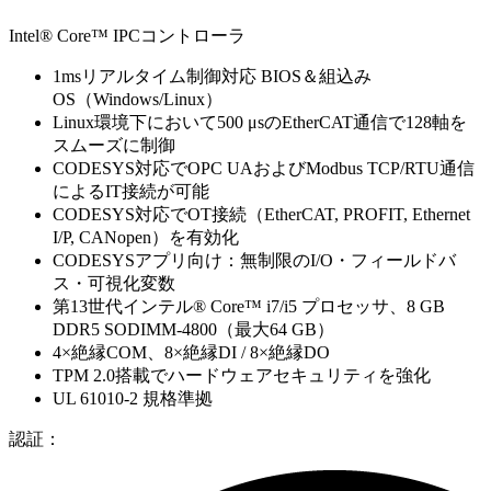
Intel® Core™ IPCコントローラ
1msリアルタイム制御対応 BIOS＆組込み
OS（Windows/Linux）
Linux環境下において500 μsのEtherCAT通信で128軸を
スムーズに制御
CODESYS対応でOPC UAおよびModbus TCP/RTU通信
によるIT接続が可能
CODESYS対応でOT接続（EtherCAT, PROFIT, Ethernet
I/P, CANopen）を有効化
CODESYSアプリ向け：無制限のI/O・フィールドバ
ス・可視化変数
第13世代インテル® Core™ i7/i5 プロセッサ、8 GB
DDR5 SODIMM-4800（最大64 GB）
4×絶縁COM、8×絶縁DI / 8×絶縁DO
TPM 2.0搭載でハードウェアセキュリティを強化
UL 61010-2 規格準拠
認証：