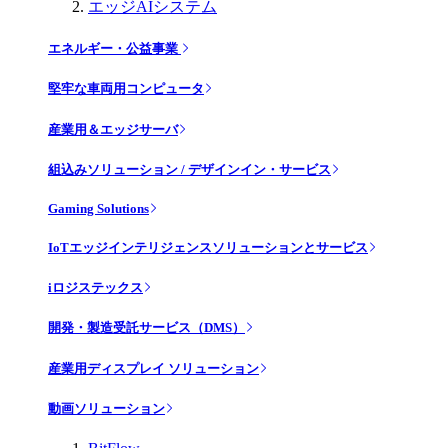
エッジAIシステム
エネルギー・公益事業
堅牢な車両用コンピュータ
産業用＆エッジサーバ
組込みソリューション / デザインイン・サービス
Gaming Solutions
IoTエッジインテリジェンスソリューションとサービス
iロジステックス
開発・製造受託サービス（DMS）
産業用ディスプレイ ソリューション
動画ソリューション