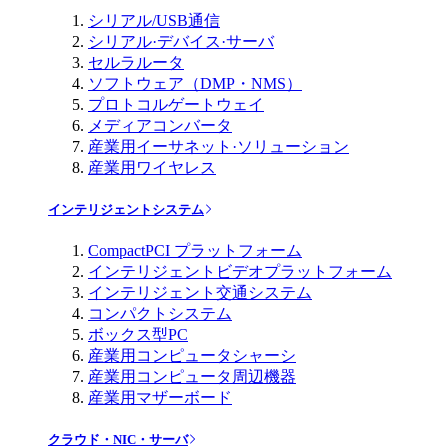
シリアル/USB通信
シリアル·デバイス·サーバ
セルラルータ
ソフトウェア（DMP・NMS）
プロトコルゲートウェイ
メディアコンバータ
産業用イーサネット·ソリューション
産業用ワイヤレス
インテリジェントシステム
CompactPCI プラットフォーム
インテリジェントビデオプラットフォーム
インテリジェント交通システム
コンパクトシステム
ボックス型PC
産業用コンピュータシャーシ
産業用コンピュータ周辺機器
産業用マザーボード
クラウド・NIC・サーバ