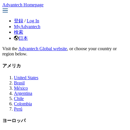
Advantech Homepage
登録
/
Log In
MyAdvantech
検索
日本
Visit the
Advantech Global website
, or choose your country or
region below.
アメリカ
United States
Brasil
México
Argentina
Chile
Colombia
Perú
ヨーロッパ