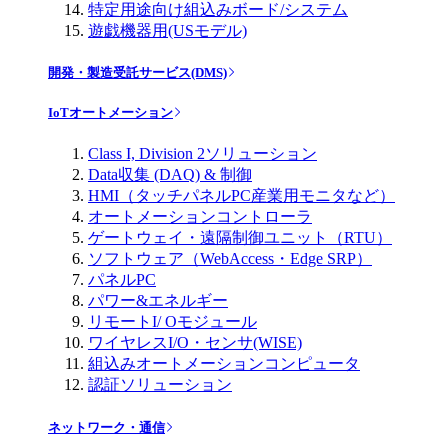
特定用途向け組込みボード/システム
遊戯機器用(USモデル)
開発・製造受託サービス(DMS)
IoTオートメーション
Class I, Division 2ソリューション
Data収集 (DAQ) & 制御
HMI（タッチパネルPC産業用モニタなど）
オートメーションコントローラ
ゲートウェイ・遠隔制御ユニット（RTU）
ソフトウェア（WebAccess・Edge SRP）
パネルPC
パワー&エネルギー
リモートI/ Oモジュール
ワイヤレスI/O・センサ(WISE)
組込みオートメーションコンピュータ
認証ソリューション
ネットワーク・通信