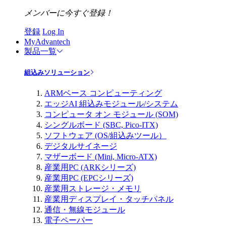
メンバーに今すぐ登録！
登録
Log In
MyAdvantech
製品一覧
組込みソリューション
ARMベース コンピューティング
エッジAI 組込みモジュール/システム
コンピュータ オン モジュール (SOM)
シングルボード (SBC, Pico-ITX)
ソフトウェア (OS/組込みツール）
デジタルサイネージ
マザーボード (Mini, Micro-ATX)
産業用PC (ARKシリーズ)
産業用PC (EPCシリーズ)
産業用ストレージ・メモリ
産業用ディスプレイ・タッチパネル
通信・無線モジュール
電子ペーパー