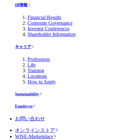
IR情報
Financial Results
Corporate Governance
Investor Conferences
Shareholder Information
キャリア
Professions
Life
Training
Locations
How to Apply
Sustainability
Employee
お問い合わせ
オンラインストア
WISE-Marketplace