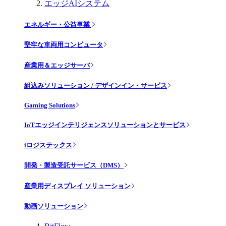
エッジAIシステム
エネルギー・公益事業
堅牢な車両用コンピュータ
産業用＆エッジサーバ
組込みソリューション / デザインイン・サービス
Gaming Solutions
IoTエッジインテリジェンスソリューションとサービス
iロジステックス
開発・製造受託サービス（DMS）
産業用ディスプレイ ソリューション
動画ソリューション