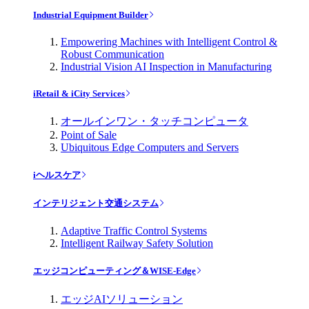
Industrial Equipment Builder
Empowering Machines with Intelligent Control &
Robust Communication
Industrial Vision AI Inspection in Manufacturing
iRetail & iCity Services
オールインワン・タッチコンピュータ
Point of Sale
Ubiquitous Edge Computers and Servers
iヘルスケア
インテリジェント交通システム
Adaptive Traffic Control Systems
Intelligent Railway Safety Solution
エッジコンピューティング＆WISE-Edge
エッジAIソリューション