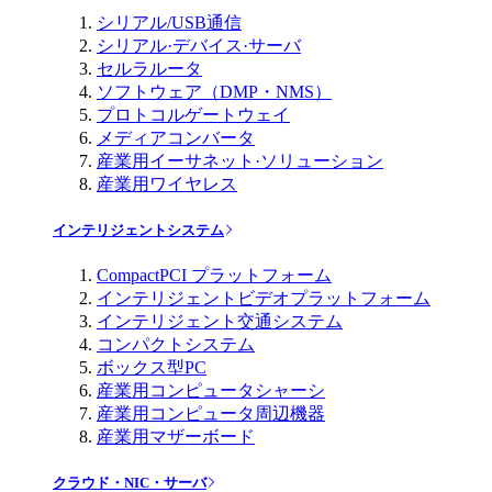
シリアル/USB通信
シリアル·デバイス·サーバ
セルラルータ
ソフトウェア（DMP・NMS）
プロトコルゲートウェイ
メディアコンバータ
産業用イーサネット·ソリューション
産業用ワイヤレス
インテリジェントシステム
CompactPCI プラットフォーム
インテリジェントビデオプラットフォーム
インテリジェント交通システム
コンパクトシステム
ボックス型PC
産業用コンピュータシャーシ
産業用コンピュータ周辺機器
産業用マザーボード
クラウド・NIC・サーバ