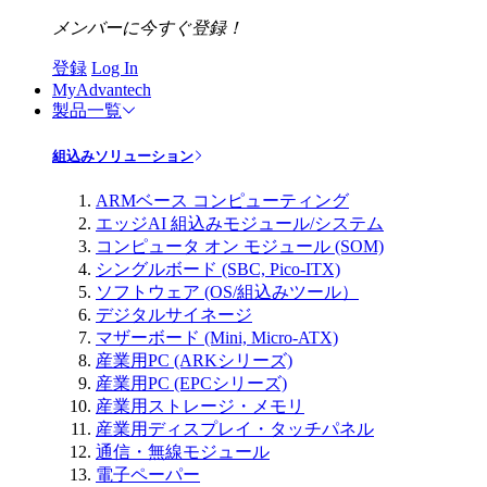
メンバーに今すぐ登録！
登録
Log In
MyAdvantech
製品一覧
組込みソリューション
ARMベース コンピューティング
エッジAI 組込みモジュール/システム
コンピュータ オン モジュール (SOM)
シングルボード (SBC, Pico-ITX)
ソフトウェア (OS/組込みツール）
デジタルサイネージ
マザーボード (Mini, Micro-ATX)
産業用PC (ARKシリーズ)
産業用PC (EPCシリーズ)
産業用ストレージ・メモリ
産業用ディスプレイ・タッチパネル
通信・無線モジュール
電子ペーパー