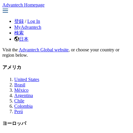
Advantech Homepage
登録
/
Log In
MyAdvantech
検索
日本
Visit the
Advantech Global website
, or choose your country or
region below.
アメリカ
United States
Brasil
México
Argentina
Chile
Colombia
Perú
ヨーロッパ