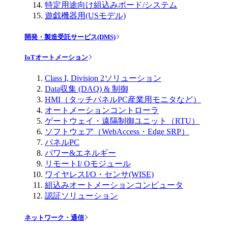
特定用途向け組込みボード/システム
遊戯機器用(USモデル)
開発・製造受託サービス(DMS)
IoTオートメーション
Class I, Division 2ソリューション
Data収集 (DAQ) & 制御
HMI（タッチパネルPC産業用モニタなど）
オートメーションコントローラ
ゲートウェイ・遠隔制御ユニット（RTU）
ソフトウェア（WebAccess・Edge SRP）
パネルPC
パワー&エネルギー
リモートI/ Oモジュール
ワイヤレスI/O・センサ(WISE)
組込みオートメーションコンピュータ
認証ソリューション
ネットワーク・通信