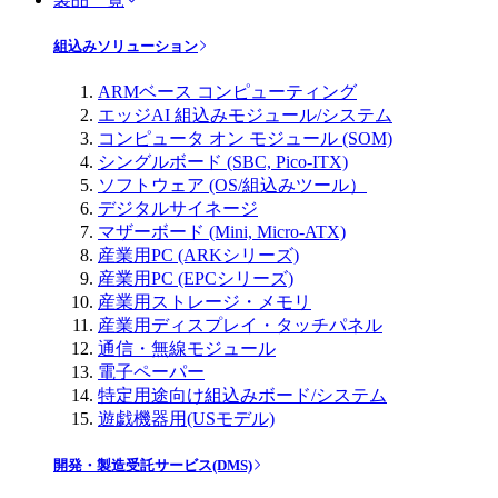
組込みソリューション
ARMベース コンピューティング
エッジAI 組込みモジュール/システム
コンピュータ オン モジュール (SOM)
シングルボード (SBC, Pico-ITX)
ソフトウェア (OS/組込みツール）
デジタルサイネージ
マザーボード (Mini, Micro-ATX)
産業用PC (ARKシリーズ)
産業用PC (EPCシリーズ)
産業用ストレージ・メモリ
産業用ディスプレイ・タッチパネル
通信・無線モジュール
電子ペーパー
特定用途向け組込みボード/システム
遊戯機器用(USモデル)
開発・製造受託サービス(DMS)