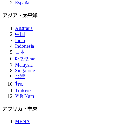
España
アジア・太平洋
Australia
中国
India
Indonesia
日本
대한민국
Malaysia
Singapore
台灣
ไทย
Türkiye
Việt Nam
アフリカ・中東
MENA