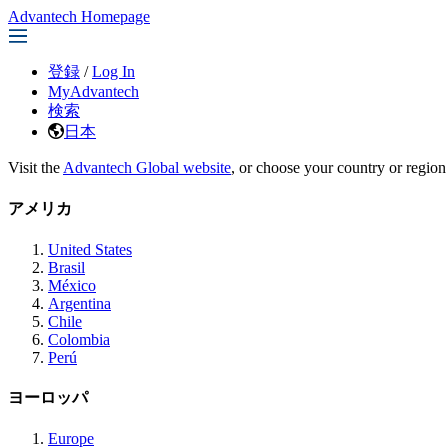
Advantech Homepage
登録
/
Log In
MyAdvantech
検索
日本
Visit the
Advantech Global website
, or choose your country or region
アメリカ
United States
Brasil
México
Argentina
Chile
Colombia
Perú
ヨーロッパ
Europe