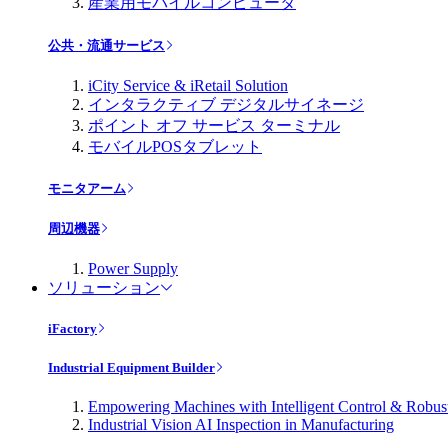
産業用モバイルコンピュータ
公共・流通サービス
iCity Service & iRetail Solution
インタラクティブ デジタルサイネージ
ポイント オフ サービス ターミナル
モバイルPOSタブレット
モニタアーム
周辺機器
Power Supply
ソリューション
iFactory
Industrial Equipment Builder
Empowering Machines with Intelligent Control & Robu
Industrial Vision AI Inspection in Manufacturing