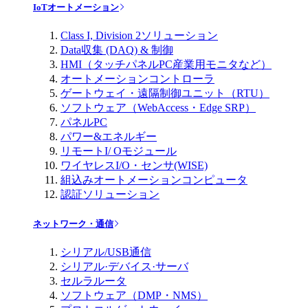
IoTオートメーション
Class I, Division 2ソリューション
Data収集 (DAQ) & 制御
HMI（タッチパネルPC産業用モニタなど）
オートメーションコントローラ
ゲートウェイ・遠隔制御ユニット（RTU）
ソフトウェア（WebAccess・Edge SRP）
パネルPC
パワー&エネルギー
リモートI/ Oモジュール
ワイヤレスI/O・センサ(WISE)
組込みオートメーションコンピュータ
認証ソリューション
ネットワーク・通信
シリアル/USB通信
シリアル·デバイス·サーバ
セルラルータ
ソフトウェア（DMP・NMS）