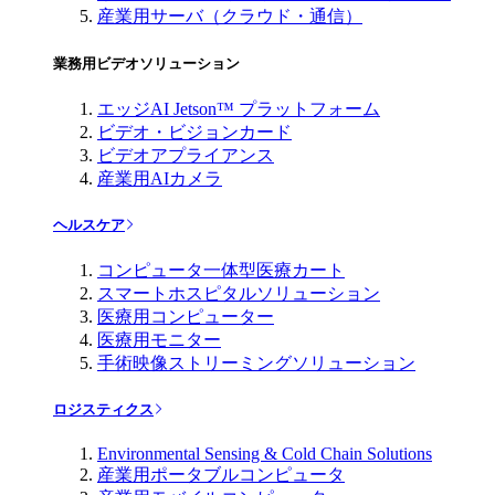
産業用サーバ（クラウド・通信）
業務用ビデオソリューション
エッジAI Jetson™ プラットフォーム
ビデオ・ビジョンカード
ビデオアプライアンス
産業用AIカメラ
ヘルスケア
コンピュータ一体型医療カート
スマートホスピタルソリューション
医療用コンピューター
医療用モニター
手術映像ストリーミングソリューション
ロジスティクス
Environmental Sensing & Cold Chain Solutions
産業用ポータブルコンピュータ