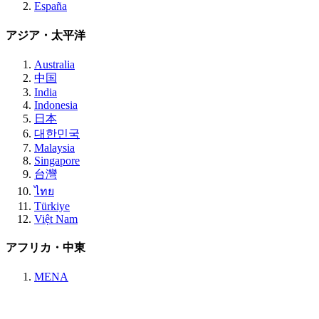
España
アジア・太平洋
Australia
中国
India
Indonesia
日本
대한민국
Malaysia
Singapore
台灣
ไทย
Türkiye
Việt Nam
アフリカ・中東
MENA