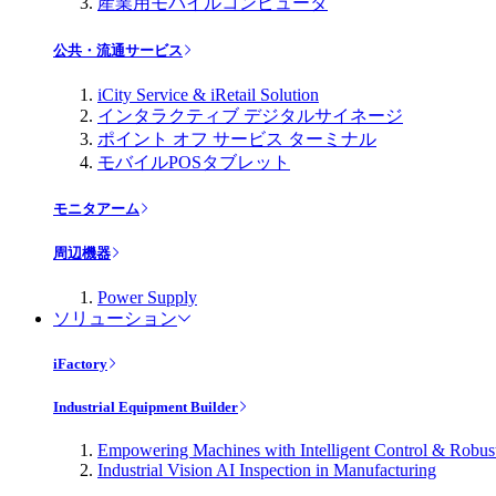
産業用モバイルコンピュータ
公共・流通サービス
iCity Service & iRetail Solution
インタラクティブ デジタルサイネージ
ポイント オフ サービス ターミナル
モバイルPOSタブレット
モニタアーム
周辺機器
Power Supply
ソリューション
iFactory
Industrial Equipment Builder
Empowering Machines with Intelligent Control & Robu
Industrial Vision AI Inspection in Manufacturing