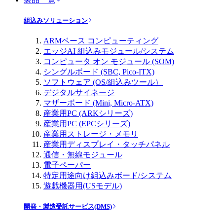
組込みソリューション
ARMベース コンピューティング
エッジAI 組込みモジュール/システム
コンピュータ オン モジュール (SOM)
シングルボード (SBC, Pico-ITX)
ソフトウェア (OS/組込みツール）
デジタルサイネージ
マザーボード (Mini, Micro-ATX)
産業用PC (ARKシリーズ)
産業用PC (EPCシリーズ)
産業用ストレージ・メモリ
産業用ディスプレイ・タッチパネル
通信・無線モジュール
電子ペーパー
特定用途向け組込みボード/システム
遊戯機器用(USモデル)
開発・製造受託サービス(DMS)