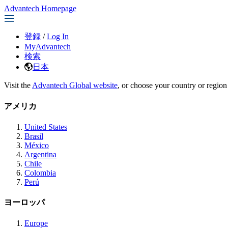
Advantech Homepage
登録
/
Log In
MyAdvantech
検索
日本
Visit the
Advantech Global website
, or choose your country or region
アメリカ
United States
Brasil
México
Argentina
Chile
Colombia
Perú
ヨーロッパ
Europe