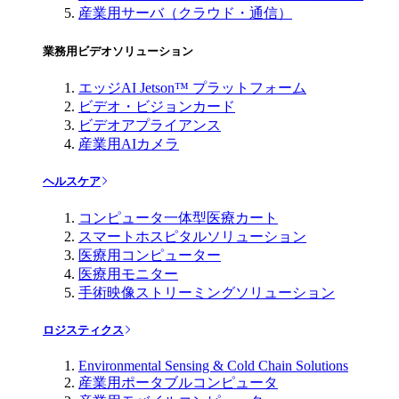
産業用サーバ（クラウド・通信）
業務用ビデオソリューション
エッジAI Jetson™ プラットフォーム
ビデオ・ビジョンカード
ビデオアプライアンス
産業用AIカメラ
ヘルスケア
コンピュータ一体型医療カート
スマートホスピタルソリューション
医療用コンピューター
医療用モニター
手術映像ストリーミングソリューション
ロジスティクス
Environmental Sensing & Cold Chain Solutions
産業用ポータブルコンピュータ