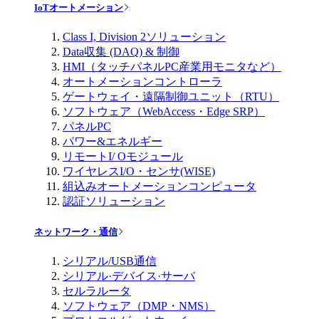
IoTオートメーション
Class I, Division 2ソリューション
Data収集 (DAQ) & 制御
HMI（タッチパネルPC産業用モニタなど）
オートメーションコントローラ
ゲートウェイ・遠隔制御ユニット（RTU）
ソフトウェア（WebAccess・Edge SRP）
パネルPC
パワー&エネルギー
リモートI/ Oモジュール
ワイヤレスI/O・センサ(WISE)
組込みオートメーションコンピュータ
認証ソリューション
ネットワーク・通信
シリアル/USB通信
シリアル·デバイス·サーバ
セルラルータ
ソフトウェア（DMP・NMS）