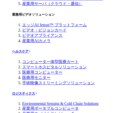
産業用サーバ（クラウド・通信）
業務用ビデオソリューション
エッジAI Jetson™ プラットフォーム
ビデオ・ビジョンカード
ビデオアプライアンス
産業用AIカメラ
ヘルスケア
コンピュータ一体型医療カート
スマートホスピタルソリューション
医療用コンピューター
医療用モニター
手術映像ストリーミングソリューション
ロジスティクス
Environmental Sensing & Cold Chain Solutions
産業用ポータブルコンピュータ