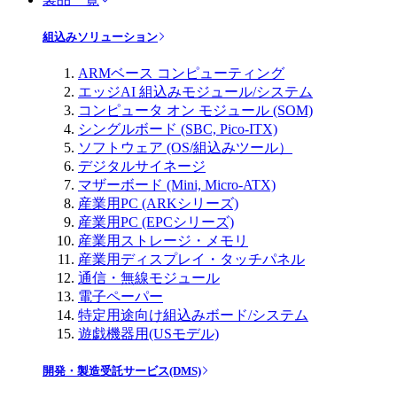
組込みソリューション
ARMベース コンピューティング
エッジAI 組込みモジュール/システム
コンピュータ オン モジュール (SOM)
シングルボード (SBC, Pico-ITX)
ソフトウェア (OS/組込みツール）
デジタルサイネージ
マザーボード (Mini, Micro-ATX)
産業用PC (ARKシリーズ)
産業用PC (EPCシリーズ)
産業用ストレージ・メモリ
産業用ディスプレイ・タッチパネル
通信・無線モジュール
電子ペーパー
特定用途向け組込みボード/システム
遊戯機器用(USモデル)
開発・製造受託サービス(DMS)