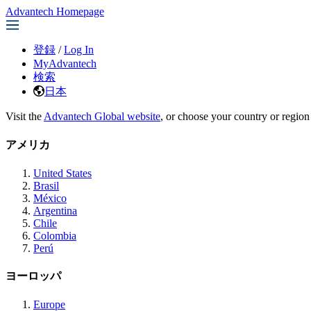
Advantech Homepage
登録
/
Log In
MyAdvantech
検索
日本
Visit the
Advantech Global website
, or choose your country or region
アメリカ
United States
Brasil
México
Argentina
Chile
Colombia
Perú
ヨーロッパ
Europe