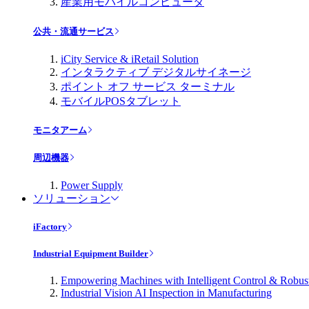
産業用モバイルコンピュータ
公共・流通サービス
iCity Service & iRetail Solution
インタラクティブ デジタルサイネージ
ポイント オフ サービス ターミナル
モバイルPOSタブレット
モニタアーム
周辺機器
Power Supply
ソリューション
iFactory
Industrial Equipment Builder
Empowering Machines with Intelligent Control & Robu
Industrial Vision AI Inspection in Manufacturing