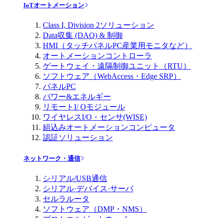
IoTオートメーション
Class I, Division 2ソリューション
Data収集 (DAQ) & 制御
HMI（タッチパネルPC産業用モニタなど）
オートメーションコントローラ
ゲートウェイ・遠隔制御ユニット（RTU）
ソフトウェア（WebAccess・Edge SRP）
パネルPC
パワー&エネルギー
リモートI/ Oモジュール
ワイヤレスI/O・センサ(WISE)
組込みオートメーションコンピュータ
認証ソリューション
ネットワーク・通信
シリアル/USB通信
シリアル·デバイス·サーバ
セルラルータ
ソフトウェア（DMP・NMS）