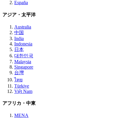
España
アジア・太平洋
Australia
中国
India
Indonesia
日本
대한민국
Malaysia
Singapore
台灣
ไทย
Türkiye
Việt Nam
アフリカ・中東
MENA