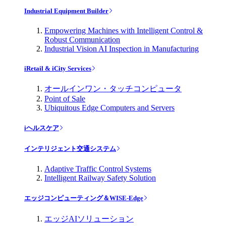
Industrial Equipment Builder
Empowering Machines with Intelligent Control &
Robust Communication
Industrial Vision AI Inspection in Manufacturing
iRetail & iCity Services
オールインワン・タッチコンピュータ
Point of Sale
Ubiquitous Edge Computers and Servers
iヘルスケア
インテリジェント交通システム
Adaptive Traffic Control Systems
Intelligent Railway Safety Solution
エッジコンピューティング＆WISE-Edge
エッジAIソリューション