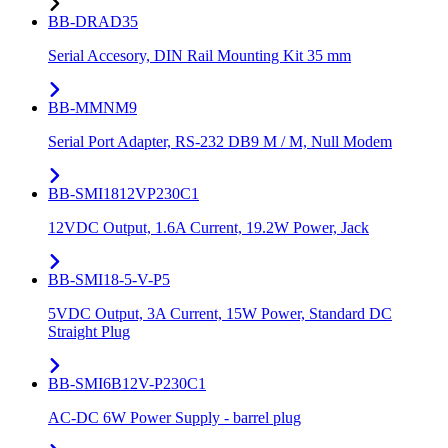
BB-DRAD35
Serial Accesory, DIN Rail Mounting Kit 35 mm
BB-MMNM9
Serial Port Adapter, RS-232 DB9 M / M, Null Modem
BB-SMI1812VP230C1
12VDC Output, 1.6A Current, 19.2W Power, Jack
BB-SMI18-5-V-P5
5VDC Output, 3A Current, 15W Power, Standard DC
Straight Plug
BB-SMI6B12V-P230C1
AC-DC 6W Power Supply - barrel plug