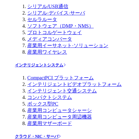
シリアル/USB通信
シリアル·デバイス·サーバ
セルラルータ
ソフトウェア（DMP・NMS）
プロトコルゲートウェイ
メディアコンバータ
産業用イーサネット·ソリューション
産業用ワイヤレス
インテリジェントシステム
CompactPCI プラットフォーム
インテリジェントビデオプラットフォーム
インテリジェント交通システム
コンパクトシステム
ボックス型PC
産業用コンピュータシャーシ
産業用コンピュータ周辺機器
産業用マザーボード
クラウド・NIC・サーバ