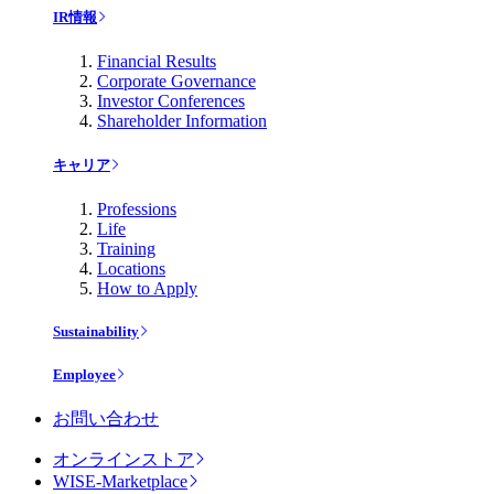
IR情報
Financial Results
Corporate Governance
Investor Conferences
Shareholder Information
キャリア
Professions
Life
Training
Locations
How to Apply
Sustainability
Employee
お問い合わせ
オンラインストア
WISE-Marketplace