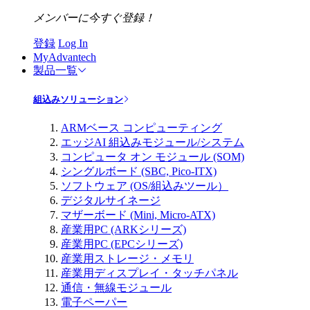
メンバーに今すぐ登録！
登録
Log In
MyAdvantech
製品一覧
組込みソリューション
ARMベース コンピューティング
エッジAI 組込みモジュール/システム
コンピュータ オン モジュール (SOM)
シングルボード (SBC, Pico-ITX)
ソフトウェア (OS/組込みツール）
デジタルサイネージ
マザーボード (Mini, Micro-ATX)
産業用PC (ARKシリーズ)
産業用PC (EPCシリーズ)
産業用ストレージ・メモリ
産業用ディスプレイ・タッチパネル
通信・無線モジュール
電子ペーパー