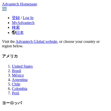
Advantech Homepage
登録
/
Log In
MyAdvantech
検索
日本
Visit the
Advantech Global website
, or choose your country or
region below.
アメリカ
United States
Brasil
México
Argentina
Chile
Colombia
Perú
ヨーロッパ