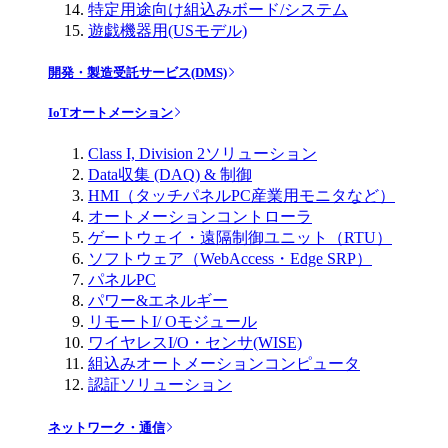
特定用途向け組込みボード/システム
遊戯機器用(USモデル)
開発・製造受託サービス(DMS)
IoTオートメーション
Class I, Division 2ソリューション
Data収集 (DAQ) & 制御
HMI（タッチパネルPC産業用モニタなど）
オートメーションコントローラ
ゲートウェイ・遠隔制御ユニット（RTU）
ソフトウェア（WebAccess・Edge SRP）
パネルPC
パワー&エネルギー
リモートI/ Oモジュール
ワイヤレスI/O・センサ(WISE)
組込みオートメーションコンピュータ
認証ソリューション
ネットワーク・通信