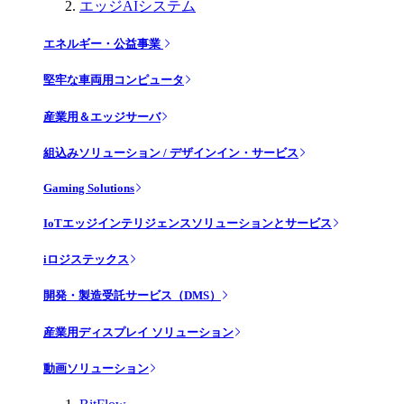
エッジAIシステム
エネルギー・公益事業
堅牢な車両用コンピュータ
産業用＆エッジサーバ
組込みソリューション / デザインイン・サービス
Gaming Solutions
IoTエッジインテリジェンスソリューションとサービス
iロジステックス
開発・製造受託サービス（DMS）
産業用ディスプレイ ソリューション
動画ソリューション