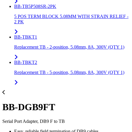
BB-TB5P508SR-2PK
5 POS TERM BLOCK 5.08MM WITH STRAIN RELIEF -
2 PK
BB-TBKT1
Replacement TB - 2-position, 5.08mm, 8A, 300V (QTY 1)
BB-TBKT2
Replacement TB - 5-position, 5.08mm, 8A, 300V (QTY 1)
BB-DGB9FT
Serial Port Adapter, DB9 F to TB
Easy, reliable field termination of DB9 cables