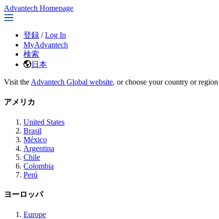
Advantech Homepage
登録
/
Log In
MyAdvantech
検索
日本
Visit the
Advantech Global website
, or choose your country or region
アメリカ
United States
Brasil
México
Argentina
Chile
Colombia
Perú
ヨーロッパ
Europe