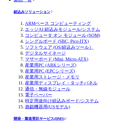
組込みソリューション
ARMベース コンピューティング
エッジAI 組込みモジュール/システム
コンピュータ オン モジュール (SOM)
シングルボード (SBC, Pico-ITX)
ソフトウェア (OS/組込みツール）
デジタルサイネージ
マザーボード (Mini, Micro-ATX)
産業用PC (ARKシリーズ)
産業用PC (EPCシリーズ)
産業用ストレージ・メモリ
産業用ディスプレイ・タッチパネル
通信・無線モジュール
電子ペーパー
特定用途向け組込みボード/システム
遊戯機器用(USモデル)
開発・製造受託サービス(DMS)