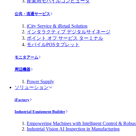
産業用モバイルコンピュータ
公共・流通サービス
iCity Service & iRetail Solution
インタラクティブ デジタルサイネージ
ポイント オフ サービス ターミナル
モバイルPOSタブレット
モニタアーム
周辺機器
Power Supply
ソリューション
iFactory
Industrial Equipment Builder
Empowering Machines with Intelligent Control & Robu
Industrial Vision AI Inspection in Manufacturing