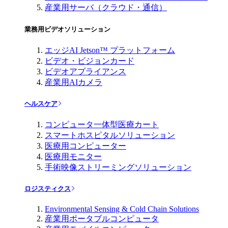
産業用サーバ（クラウド・通信）
業務用ビデオソリューション
エッジAI Jetson™ プラットフォーム
ビデオ・ビジョンカード
ビデオアプライアンス
産業用AIカメラ
ヘルスケア
コンピュータ一体型医療カート
スマートホスピタルソリューション
医療用コンピューター
医療用モニター
手術映像ストリーミングソリューション
ロジスティクス
Environmental Sensing & Cold Chain Solutions
産業用ポータブルコンピュータ