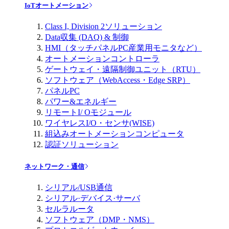
IoTオートメーション
Class I, Division 2ソリューション
Data収集 (DAQ) & 制御
HMI（タッチパネルPC産業用モニタなど）
オートメーションコントローラ
ゲートウェイ・遠隔制御ユニット（RTU）
ソフトウェア（WebAccess・Edge SRP）
パネルPC
パワー&エネルギー
リモートI/ Oモジュール
ワイヤレスI/O・センサ(WISE)
組込みオートメーションコンピュータ
認証ソリューション
ネットワーク・通信
シリアル/USB通信
シリアル·デバイス·サーバ
セルラルータ
ソフトウェア（DMP・NMS）