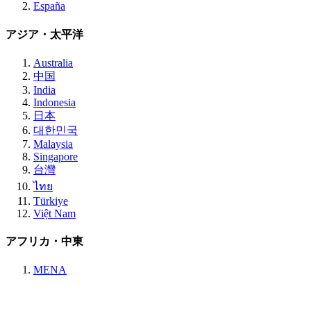
España
アジア・太平洋
Australia
中国
India
Indonesia
日本
대한민국
Malaysia
Singapore
台灣
ไทย
Türkiye
Việt Nam
アフリカ・中東
MENA