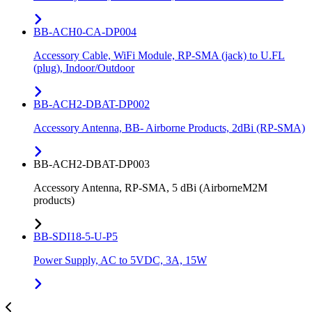
BB-ACH0-CA-DP004
Accessory Cable, WiFi Module, RP-SMA (jack) to U.FL
(plug), Indoor/Outdoor
BB-ACH2-DBAT-DP002
Accessory Antenna, BB- Airborne Products, 2dBi (RP-SMA)
BB-ACH2-DBAT-DP003
Accessory Antenna, RP-SMA, 5 dBi (AirborneM2M
products)
BB-SDI18-5-U-P5
Power Supply, AC to 5VDC, 3A, 15W