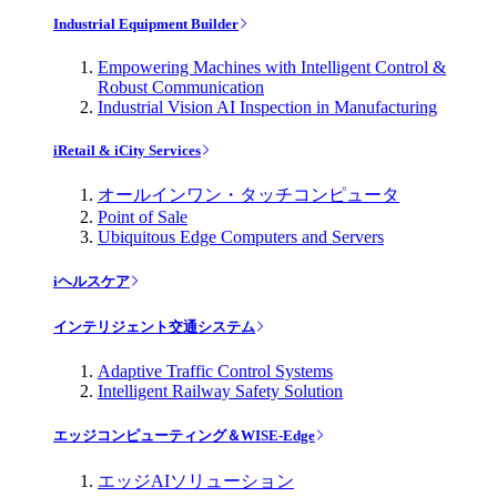
Industrial Equipment Builder
Empowering Machines with Intelligent Control &
Robust Communication
Industrial Vision AI Inspection in Manufacturing
iRetail & iCity Services
オールインワン・タッチコンピュータ
Point of Sale
Ubiquitous Edge Computers and Servers
iヘルスケア
インテリジェント交通システム
Adaptive Traffic Control Systems
Intelligent Railway Safety Solution
エッジコンピューティング＆WISE-Edge
エッジAIソリューション