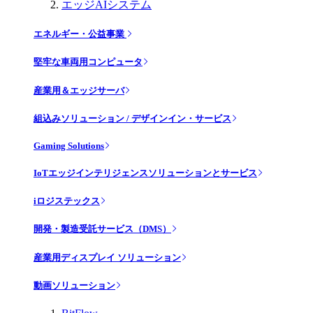
エッジAIシステム
エネルギー・公益事業
堅牢な車両用コンピュータ
産業用＆エッジサーバ
組込みソリューション / デザインイン・サービス
Gaming Solutions
IoTエッジインテリジェンスソリューションとサービス
iロジステックス
開発・製造受託サービス（DMS）
産業用ディスプレイ ソリューション
動画ソリューション