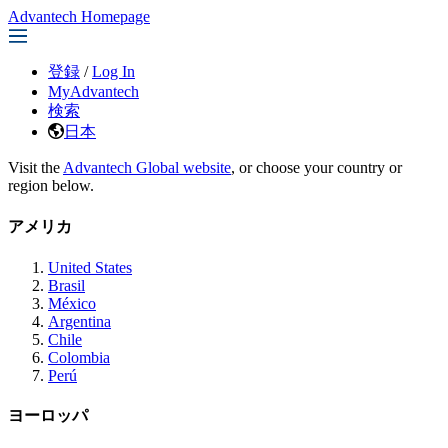
Advantech Homepage
登録
/
Log In
MyAdvantech
検索
日本
Visit the
Advantech Global website
, or choose your country or
region below.
アメリカ
United States
Brasil
México
Argentina
Chile
Colombia
Perú
ヨーロッパ