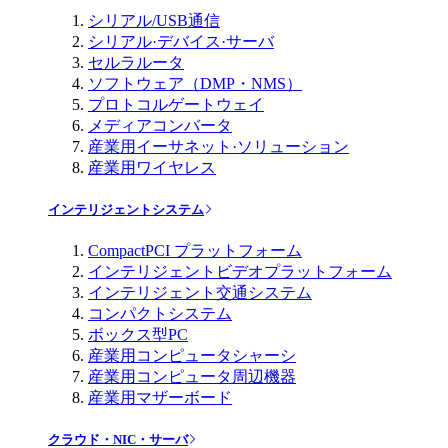
シリアル/USB通信
シリアル·デバイス·サーバ
セルラルータ
ソフトウェア（DMP・NMS）
プロトコルゲートウェイ
メディアコンバータ
産業用イーサネット·ソリューション
産業用ワイヤレス
インテリジェントシステム
CompactPCI プラットフォーム
インテリジェントビデオプラットフォーム
インテリジェント交通システム
コンパクトシステム
ボックス型PC
産業用コンピュータシャーシ
産業用コンピュータ周辺機器
産業用マザーボード
クラウド・NIC・サーバ