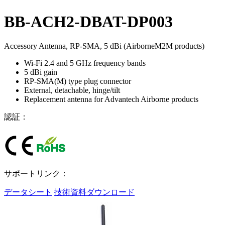
BB-ACH2-DBAT-DP003
Accessory Antenna, RP-SMA, 5 dBi (AirborneM2M products)
Wi-Fi 2.4 and 5 GHz frequency bands
5 dBi gain
RP-SMA(M) type plug connector
External, detachable, hinge/tilt
Replacement antenna for Advantech Airborne products
認証：
サポートリンク：
データシート
技術資料ダウンロード