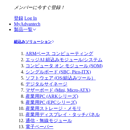
メンバーに今すぐ登録！
登録
Log In
MyAdvantech
製品一覧
組込みソリューション
ARMベース コンピューティング
エッジAI 組込みモジュール/システム
コンピュータ オン モジュール (SOM)
シングルボード (SBC, Pico-ITX)
ソフトウェア (OS/組込みツール）
デジタルサイネージ
マザーボード (Mini, Micro-ATX)
産業用PC (ARKシリーズ)
産業用PC (EPCシリーズ)
産業用ストレージ・メモリ
産業用ディスプレイ・タッチパネル
通信・無線モジュール
電子ペーパー