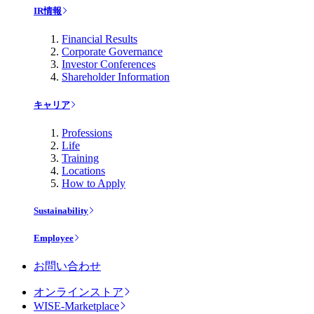
IR情報
Financial Results
Corporate Governance
Investor Conferences
Shareholder Information
キャリア
Professions
Life
Training
Locations
How to Apply
Sustainability
Employee
お問い合わせ
オンラインストア
WISE-Marketplace