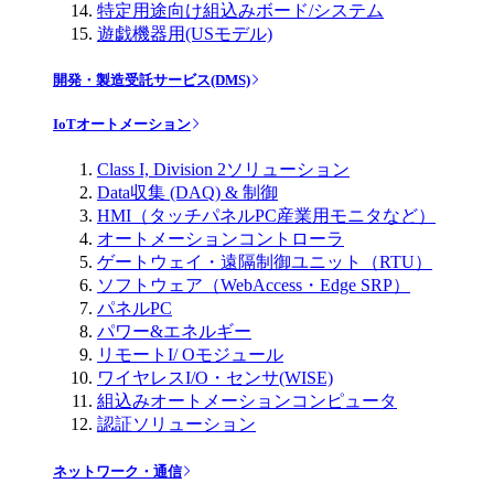
特定用途向け組込みボード/システム
遊戯機器用(USモデル)
開発・製造受託サービス(DMS)
IoTオートメーション
Class I, Division 2ソリューション
Data収集 (DAQ) & 制御
HMI（タッチパネルPC産業用モニタなど）
オートメーションコントローラ
ゲートウェイ・遠隔制御ユニット（RTU）
ソフトウェア（WebAccess・Edge SRP）
パネルPC
パワー&エネルギー
リモートI/ Oモジュール
ワイヤレスI/O・センサ(WISE)
組込みオートメーションコンピュータ
認証ソリューション
ネットワーク・通信