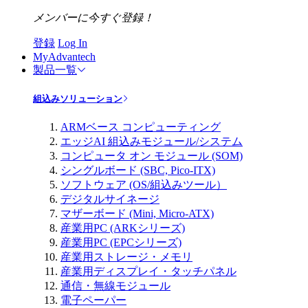
メンバーに今すぐ登録！
登録
Log In
MyAdvantech
製品一覧
組込みソリューション
ARMベース コンピューティング
エッジAI 組込みモジュール/システム
コンピュータ オン モジュール (SOM)
シングルボード (SBC, Pico-ITX)
ソフトウェア (OS/組込みツール）
デジタルサイネージ
マザーボード (Mini, Micro-ATX)
産業用PC (ARKシリーズ)
産業用PC (EPCシリーズ)
産業用ストレージ・メモリ
産業用ディスプレイ・タッチパネル
通信・無線モジュール
電子ペーパー