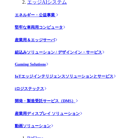
エッジAIシステム
エネルギー・公益事業
堅牢な車両用コンピュータ
産業用＆エッジサーバ
組込みソリューション / デザインイン・サービス
Gaming Solutions
IoTエッジインテリジェンスソリューションとサービス
iロジステックス
開発・製造受託サービス（DMS）
産業用ディスプレイ ソリューション
動画ソリューション