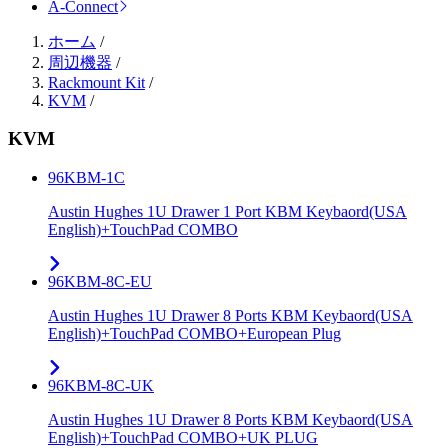
A-Connect
ホーム
/
周辺機器
/
Rackmount Kit
/
KVM
/
KVM
96KBM-1C
Austin Hughes 1U Drawer 1 Port KBM Keybaord(USA
English)+TouchPad COMBO
96KBM-8C-EU
Austin Hughes 1U Drawer 8 Ports KBM Keybaord(USA
English)+TouchPad COMBO+European Plug
96KBM-8C-UK
Austin Hughes 1U Drawer 8 Ports KBM Keybaord(USA
English)+TouchPad COMBO+UK PLUG