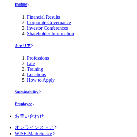
IR情報
Financial Results
Corporate Governance
Investor Conferences
Shareholder Information
キャリア
Professions
Life
Training
Locations
How to Apply
Sustainability
Employee
お問い合わせ
オンラインストア
WISE-Marketplace