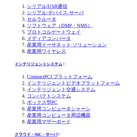
シリアル/USB通信
シリアル·デバイス·サーバ
セルラルータ
ソフトウェア（DMP・NMS）
プロトコルゲートウェイ
メディアコンバータ
産業用イーサネット·ソリューション
産業用ワイヤレス
インテリジェントシステム
CompactPCI プラットフォーム
インテリジェントビデオプラットフォーム
インテリジェント交通システム
コンパクトシステム
ボックス型PC
産業用コンピュータシャーシ
産業用コンピュータ周辺機器
産業用マザーボード
クラウド・NIC・サーバ