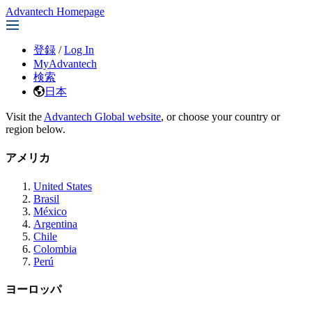
Advantech Homepage
登録
/
Log In
MyAdvantech
検索
日本
Visit the
Advantech Global website
, or choose your country or
region below.
アメリカ
United States
Brasil
México
Argentina
Chile
Colombia
Perú
ヨーロッパ