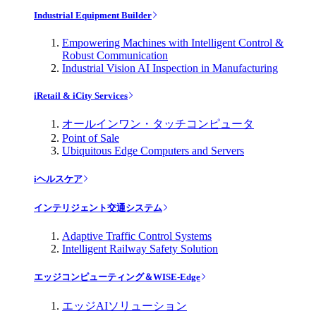
Industrial Equipment Builder
Empowering Machines with Intelligent Control &
Robust Communication
Industrial Vision AI Inspection in Manufacturing
iRetail & iCity Services
オールインワン・タッチコンピュータ
Point of Sale
Ubiquitous Edge Computers and Servers
iヘルスケア
インテリジェント交通システム
Adaptive Traffic Control Systems
Intelligent Railway Safety Solution
エッジコンピューティング＆WISE-Edge
エッジAIソリューション