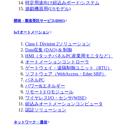
特定用途向け組込みボード/システム
遊戯機器用(USモデル)
開発・製造受託サービス(DMS)
IoTオートメーション
Class I, Division 2ソリューション
Data収集 (DAQ) & 制御
HMI（タッチパネルPC産業用モニタなど）
オートメーションコントローラ
ゲートウェイ・遠隔制御ユニット（RTU）
ソフトウェア（WebAccess・Edge SRP）
パネルPC
パワー&エネルギー
リモートI/ Oモジュール
ワイヤレスI/O・センサ(WISE)
組込みオートメーションコンピュータ
認証ソリューション
ネットワーク・通信