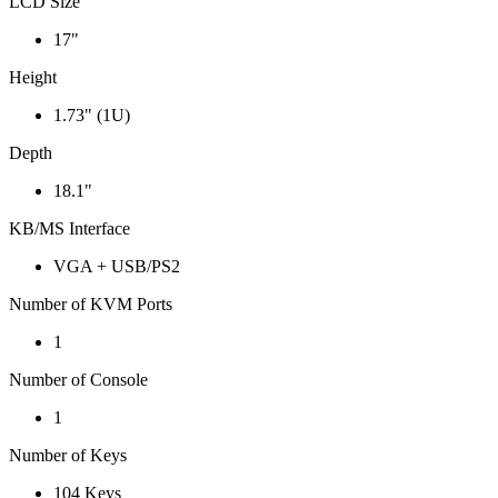
LCD Size
17"
Height
1.73" (1U)
Depth
18.1"
KB/MS Interface
VGA + USB/PS2
Number of KVM Ports
1
Number of Console
1
Number of Keys
104 Keys