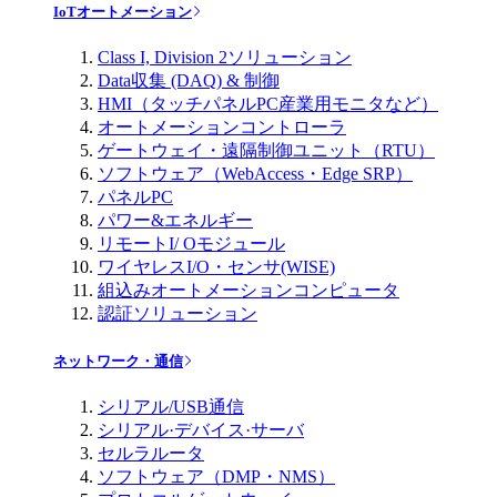
IoTオートメーション
Class I, Division 2ソリューション
Data収集 (DAQ) & 制御
HMI（タッチパネルPC産業用モニタなど）
オートメーションコントローラ
ゲートウェイ・遠隔制御ユニット（RTU）
ソフトウェア（WebAccess・Edge SRP）
パネルPC
パワー&エネルギー
リモートI/ Oモジュール
ワイヤレスI/O・センサ(WISE)
組込みオートメーションコンピュータ
認証ソリューション
ネットワーク・通信
シリアル/USB通信
シリアル·デバイス·サーバ
セルラルータ
ソフトウェア（DMP・NMS）