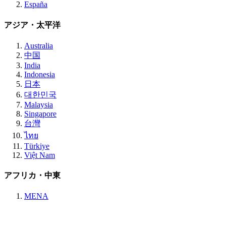
España
アジア・太平洋
Australia
中国
India
Indonesia
日本
대한민국
Malaysia
Singapore
台灣
ไทย
Türkiye
Việt Nam
アフリカ・中東
MENA