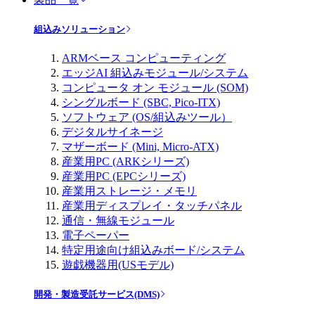
組込みソリューション
ARMベース コンピューティング
エッジAI 組込みモジュール/システム
コンピュータ オン モジュール (SOM)
シングルボード (SBC, Pico-ITX)
ソフトウェア (OS/組込みツール）
デジタルサイネージ
マザーボード (Mini, Micro-ATX)
産業用PC (ARKシリーズ)
産業用PC (EPCシリーズ)
産業用ストレージ・メモリ
産業用ディスプレイ・タッチパネル
通信・無線モジュール
電子ペーパー
特定用途向け組込みボード/システム
遊戯機器用(USモデル)
開発・製造受託サービス(DMS)