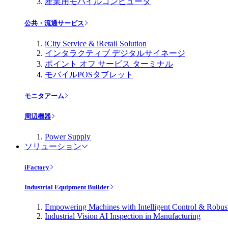
産業用モバイルコンピュータ
公共・流通サービス
iCity Service & iRetail Solution
インタラクティブ デジタルサイネージ
ポイント オフ サービス ターミナル
モバイルPOSタブレット
モニタアーム
周辺機器
Power Supply
ソリューション
iFactory
Industrial Equipment Builder
Empowering Machines with Intelligent Control & Robu
Industrial Vision AI Inspection in Manufacturing