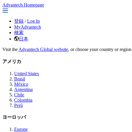
Advantech Homepage
登録
/
Log In
MyAdvantech
検索
日本
Visit the
Advantech Global website
, or choose your country or region
アメリカ
United States
Brasil
México
Argentina
Chile
Colombia
Perú
ヨーロッパ
Europe