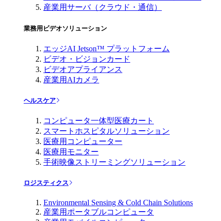
産業用サーバ（クラウド・通信）
業務用ビデオソリューション
エッジAI Jetson™ プラットフォーム
ビデオ・ビジョンカード
ビデオアプライアンス
産業用AIカメラ
ヘルスケア
コンピュータ一体型医療カート
スマートホスピタルソリューション
医療用コンピューター
医療用モニター
手術映像ストリーミングソリューション
ロジスティクス
Environmental Sensing & Cold Chain Solutions
産業用ポータブルコンピュータ