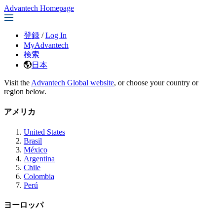
Advantech Homepage
登録
/
Log In
MyAdvantech
検索
日本
Visit the
Advantech Global website
, or choose your country or
region below.
アメリカ
United States
Brasil
México
Argentina
Chile
Colombia
Perú
ヨーロッパ