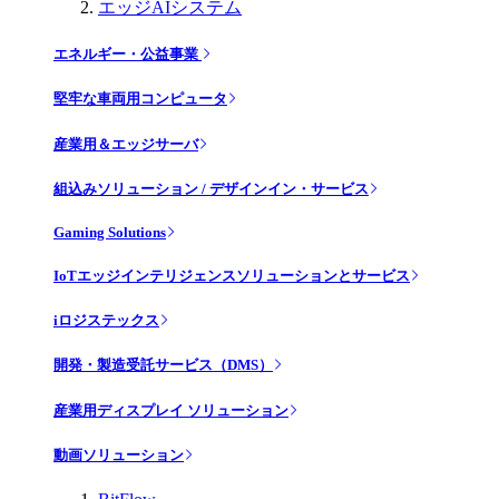
エッジAIシステム
エネルギー・公益事業
堅牢な車両用コンピュータ
産業用＆エッジサーバ
組込みソリューション / デザインイン・サービス
Gaming Solutions
IoTエッジインテリジェンスソリューションとサービス
iロジステックス
開発・製造受託サービス（DMS）
産業用ディスプレイ ソリューション
動画ソリューション