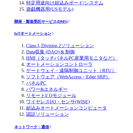
特定用途向け組込みボード/システム
遊戯機器用(USモデル)
開発・製造受託サービス(DMS)
IoTオートメーション
Class I, Division 2ソリューション
Data収集 (DAQ) & 制御
HMI（タッチパネルPC産業用モニタなど）
オートメーションコントローラ
ゲートウェイ・遠隔制御ユニット（RTU）
ソフトウェア（WebAccess・Edge SRP）
パネルPC
パワー&エネルギー
リモートI/ Oモジュール
ワイヤレスI/O・センサ(WISE)
組込みオートメーションコンピュータ
認証ソリューション
ネットワーク・通信