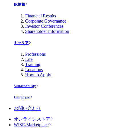
IR情報
Financial Results
Corporate Governance
Investor Conferences
Shareholder Information
キャリア
Professions
Life
Training
Locations
How to Apply
Sustainability
Employee
お問い合わせ
オンラインストア
WISE-Marketplace