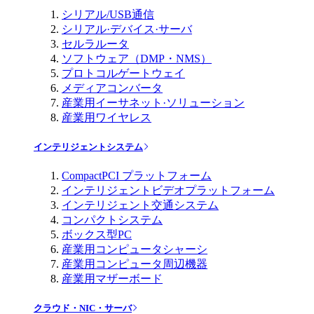
シリアル/USB通信
シリアル·デバイス·サーバ
セルラルータ
ソフトウェア（DMP・NMS）
プロトコルゲートウェイ
メディアコンバータ
産業用イーサネット·ソリューション
産業用ワイヤレス
インテリジェントシステム
CompactPCI プラットフォーム
インテリジェントビデオプラットフォーム
インテリジェント交通システム
コンパクトシステム
ボックス型PC
産業用コンピュータシャーシ
産業用コンピュータ周辺機器
産業用マザーボード
クラウド・NIC・サーバ