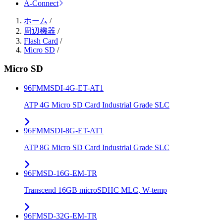
A-Connect
ホーム
/
周辺機器
/
Flash Card
/
Micro SD
/
Micro SD
96FMMSDI-4G-ET-AT1
ATP 4G Micro SD Card Industrial Grade SLC
96FMMSDI-8G-ET-AT1
ATP 8G Micro SD Card Industrial Grade SLC
96FMSD-16G-EM-TR
Transcend 16GB microSDHC MLC, W-temp
96FMSD-32G-EM-TR