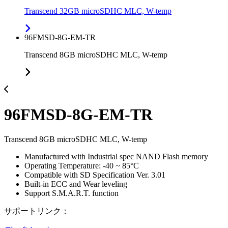
Transcend 32GB microSDHC MLC, W-temp
96FMSD-8G-EM-TR
Transcend 8GB microSDHC MLC, W-temp
96FMSD-8G-EM-TR
Transcend 8GB microSDHC MLC, W-temp
Manufactured with Industrial spec NAND Flash memory
Operating Temperature: -40 ~ 85°C
Compatible with SD Specification Ver. 3.01
Built-in ECC and Wear leveling
Support S.M.A.R.T. function
サポートリンク：