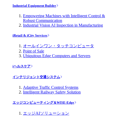
Industrial Equipment Builder
Empowering Machines with Intelligent Control &
Robust Communication
Industrial Vision AI Inspection in Manufacturing
iRetail & iCity Services
オールインワン・タッチコンピュータ
Point of Sale
Ubiquitous Edge Computers and Servers
iヘルスケア
インテリジェント交通システム
Adaptive Traffic Control Systems
Intelligent Railway Safety Solution
エッジコンピューティング＆WISE-Edge
エッジAIソリューション