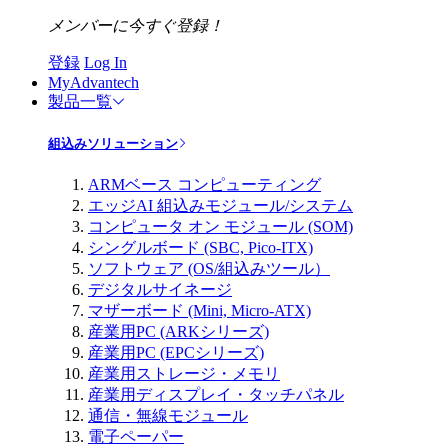
メンバーに今すぐ登録！
登録
Log In
MyAdvantech
製品一覧
組込みソリューション
ARMベース コンピューティング
エッジAI 組込みモジュール/システム
コンピュータ オン モジュール (SOM)
シングルボード (SBC, Pico-ITX)
ソフトウェア (OS/組込みツール）
デジタルサイネージ
マザーボード (Mini, Micro-ATX)
産業用PC (ARKシリーズ)
産業用PC (EPCシリーズ)
産業用ストレージ・メモリ
産業用ディスプレイ・タッチパネル
通信・無線モジュール
電子ペーパー