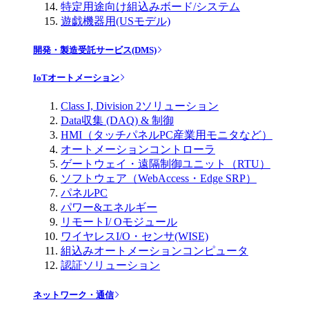
特定用途向け組込みボード/システム
遊戯機器用(USモデル)
開発・製造受託サービス(DMS)
IoTオートメーション
Class I, Division 2ソリューション
Data収集 (DAQ) & 制御
HMI（タッチパネルPC産業用モニタなど）
オートメーションコントローラ
ゲートウェイ・遠隔制御ユニット（RTU）
ソフトウェア（WebAccess・Edge SRP）
パネルPC
パワー&エネルギー
リモートI/ Oモジュール
ワイヤレスI/O・センサ(WISE)
組込みオートメーションコンピュータ
認証ソリューション
ネットワーク・通信