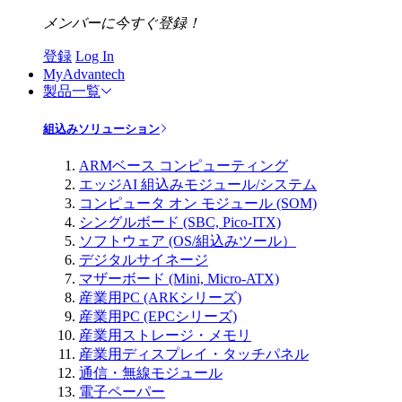
メンバーに今すぐ登録！
登録
Log In
MyAdvantech
製品一覧
組込みソリューション
ARMベース コンピューティング
エッジAI 組込みモジュール/システム
コンピュータ オン モジュール (SOM)
シングルボード (SBC, Pico-ITX)
ソフトウェア (OS/組込みツール）
デジタルサイネージ
マザーボード (Mini, Micro-ATX)
産業用PC (ARKシリーズ)
産業用PC (EPCシリーズ)
産業用ストレージ・メモリ
産業用ディスプレイ・タッチパネル
通信・無線モジュール
電子ペーパー