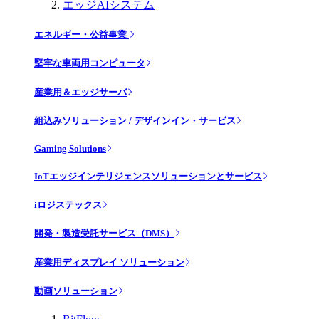
エッジAIシステム
エネルギー・公益事業
堅牢な車両用コンピュータ
産業用＆エッジサーバ
組込みソリューション / デザインイン・サービス
Gaming Solutions
IoTエッジインテリジェンスソリューションとサービス
iロジステックス
開発・製造受託サービス（DMS）
産業用ディスプレイ ソリューション
動画ソリューション