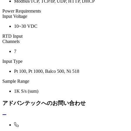
Modbus/TCP, TCP/IP, UDP, HTTP, DHCP
Power Requirements
Input Voltage
10~30 VDC
RTD Input
Channels
7
Input Type
Pt 100, Pt 1000, Balco 500, Ni 518
Sample Range
1K S/s (sum)
アドバンテックへのお問い合わせ