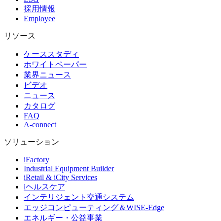
採用情報
Employee
リソース
ケーススタディ
ホワイトペーパー
業界ニュース
ビデオ
ニュース
カタログ
FAQ
A-connect
ソリューション
iFactory
Industrial Equipment Builder
iRetail & iCity Services
iヘルスケア
インテリジェント交通システム
エッジコンピューティング＆WISE-Edge
エネルギー・公益事業