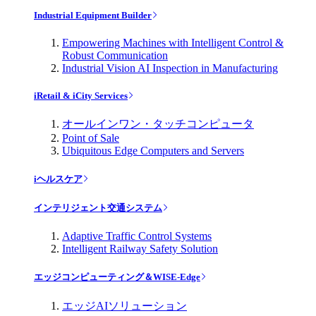
Industrial Equipment Builder
Empowering Machines with Intelligent Control &
Robust Communication
Industrial Vision AI Inspection in Manufacturing
iRetail & iCity Services
オールインワン・タッチコンピュータ
Point of Sale
Ubiquitous Edge Computers and Servers
iヘルスケア
インテリジェント交通システム
Adaptive Traffic Control Systems
Intelligent Railway Safety Solution
エッジコンピューティング＆WISE-Edge
エッジAIソリューション