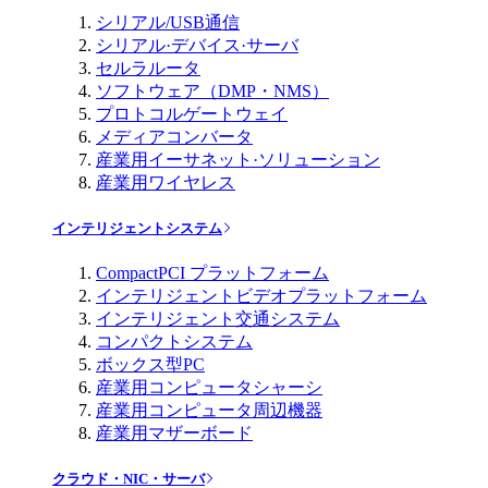
シリアル/USB通信
シリアル·デバイス·サーバ
セルラルータ
ソフトウェア（DMP・NMS）
プロトコルゲートウェイ
メディアコンバータ
産業用イーサネット·ソリューション
産業用ワイヤレス
インテリジェントシステム
CompactPCI プラットフォーム
インテリジェントビデオプラットフォーム
インテリジェント交通システム
コンパクトシステム
ボックス型PC
産業用コンピュータシャーシ
産業用コンピュータ周辺機器
産業用マザーボード
クラウド・NIC・サーバ