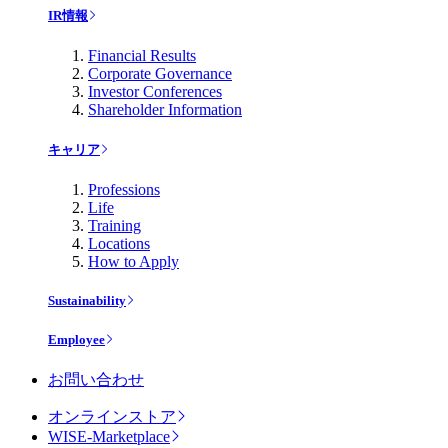
IR情報
Financial Results
Corporate Governance
Investor Conferences
Shareholder Information
キャリア
Professions
Life
Training
Locations
How to Apply
Sustainability
Employee
お問い合わせ
オンラインストア
WISE-Marketplace