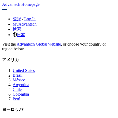
Advantech Homepage
登録
/
Log In
MyAdvantech
検索
日本
Visit the
Advantech Global website
, or choose your country or
region below.
アメリカ
United States
Brasil
México
Argentina
Chile
Colombia
Perú
ヨーロッパ