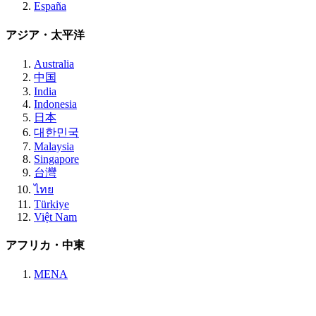
España
アジア・太平洋
Australia
中国
India
Indonesia
日本
대한민국
Malaysia
Singapore
台灣
ไทย
Türkiye
Việt Nam
アフリカ・中東
MENA