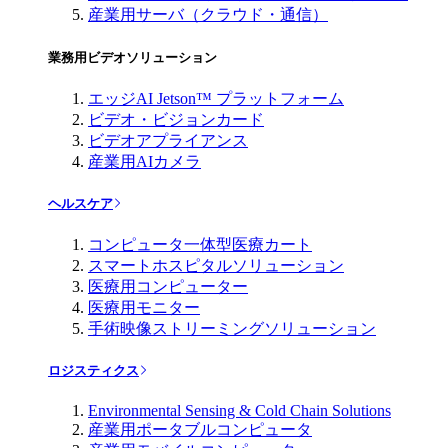
産業用サーバ（クラウド・通信）
業務用ビデオソリューション
エッジAI Jetson™ プラットフォーム
ビデオ・ビジョンカード
ビデオアプライアンス
産業用AIカメラ
ヘルスケア
コンピュータ一体型医療カート
スマートホスピタルソリューション
医療用コンピューター
医療用モニター
手術映像ストリーミングソリューション
ロジスティクス
Environmental Sensing & Cold Chain Solutions
産業用ポータブルコンピュータ