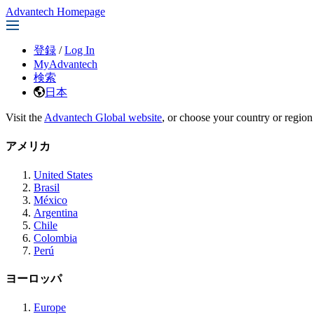
Advantech Homepage
登録
/
Log In
MyAdvantech
検索
日本
Visit the
Advantech Global website
, or choose your country or region
アメリカ
United States
Brasil
México
Argentina
Chile
Colombia
Perú
ヨーロッパ
Europe