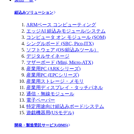
組込みソリューション
ARMベース コンピューティング
エッジAI 組込みモジュール/システム
コンピュータ オン モジュール (SOM)
シングルボード (SBC, Pico-ITX)
ソフトウェア (OS/組込みツール）
デジタルサイネージ
マザーボード (Mini, Micro-ATX)
産業用PC (ARKシリーズ)
産業用PC (EPCシリーズ)
産業用ストレージ・メモリ
産業用ディスプレイ・タッチパネル
通信・無線モジュール
電子ペーパー
特定用途向け組込みボード/システム
遊戯機器用(USモデル)
開発・製造受託サービス(DMS)