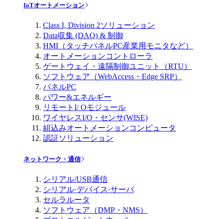
IoTオートメーション
Class I, Division 2ソリューション
Data収集 (DAQ) & 制御
HMI（タッチパネルPC産業用モニタなど）
オートメーションコントローラ
ゲートウェイ・遠隔制御ユニット（RTU）
ソフトウェア（WebAccess・Edge SRP）
パネルPC
パワー&エネルギー
リモートI/ Oモジュール
ワイヤレスI/O・センサ(WISE)
組込みオートメーションコンピュータ
認証ソリューション
ネットワーク・通信
シリアル/USB通信
シリアル·デバイス·サーバ
セルラルータ
ソフトウェア（DMP・NMS）