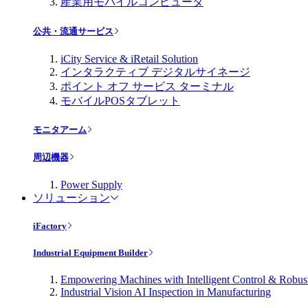
産業用モバイルコンピュータ
公共・流通サービス
iCity Service & iRetail Solution
インタラクティブ デジタルサイネージ
ポイント オフ サービス ターミナル
モバイルPOSタブレット
モニタアーム
周辺機器
Power Supply
ソリューション
iFactory
Industrial Equipment Builder
Empowering Machines with Intelligent Control & Robu
Industrial Vision AI Inspection in Manufacturing