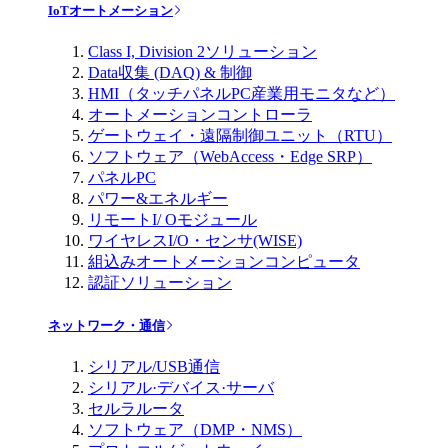
IoTオートメーション
Class I, Division 2ソリューション
Data収集 (DAQ) & 制御
HMI（タッチパネルPC産業用モニタなど）
オートメーションコントローラ
ゲートウェイ・遠隔制御ユニット（RTU）
ソフトウェア（WebAccess・Edge SRP）
パネルPC
パワー&エネルギー
リモートI/ Oモジュール
ワイヤレスI/O・センサ(WISE)
組込みオートメーションコンピュータ
認証ソリューション
ネットワーク・通信
シリアル/USB通信
シリアル·デバイス·サーバ
セルラルータ
ソフトウェア（DMP・NMS）