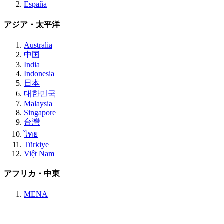
España
アジア・太平洋
Australia
中国
India
Indonesia
日本
대한민국
Malaysia
Singapore
台灣
ไทย
Türkiye
Việt Nam
アフリカ・中東
MENA