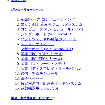
組込みソリューション
ARMベース コンピューティング
エッジAI 組込みモジュール/システム
コンピュータ オン モジュール (SOM)
シングルボード (SBC, Pico-ITX)
ソフトウェア (OS/組込みツール）
デジタルサイネージ
マザーボード (Mini, Micro-ATX)
産業用PC (ARKシリーズ)
産業用PC (EPCシリーズ)
産業用ストレージ・メモリ
産業用ディスプレイ・タッチパネル
通信・無線モジュール
電子ペーパー
特定用途向け組込みボード/システム
遊戯機器用(USモデル)
開発・製造受託サービス(DMS)