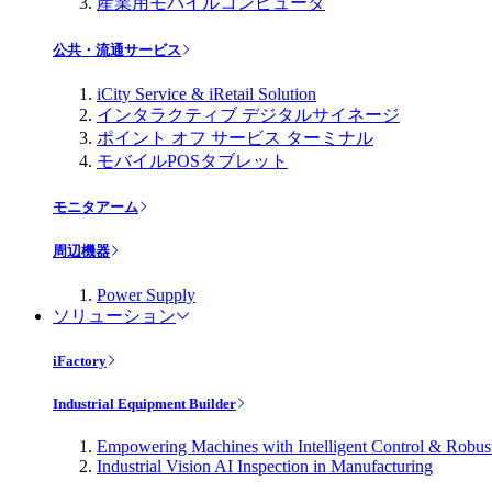
産業用モバイルコンピュータ
公共・流通サービス
iCity Service & iRetail Solution
インタラクティブ デジタルサイネージ
ポイント オフ サービス ターミナル
モバイルPOSタブレット
モニタアーム
周辺機器
Power Supply
ソリューション
iFactory
Industrial Equipment Builder
Empowering Machines with Intelligent Control & Robu
Industrial Vision AI Inspection in Manufacturing