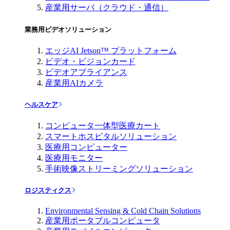
産業用サーバ（クラウド・通信）
業務用ビデオソリューション
エッジAI Jetson™ プラットフォーム
ビデオ・ビジョンカード
ビデオアプライアンス
産業用AIカメラ
ヘルスケア
コンピュータ一体型医療カート
スマートホスピタルソリューション
医療用コンピューター
医療用モニター
手術映像ストリーミングソリューション
ロジスティクス
Environmental Sensing & Cold Chain Solutions
産業用ポータブルコンピュータ