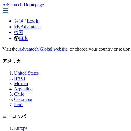
Advantech Homepage
登録
/
Log In
MyAdvantech
検索
日本
Visit the
Advantech Global website
, or choose your country or region
アメリカ
United States
Brasil
México
Argentina
Chile
Colombia
Perú
ヨーロッパ
Europe