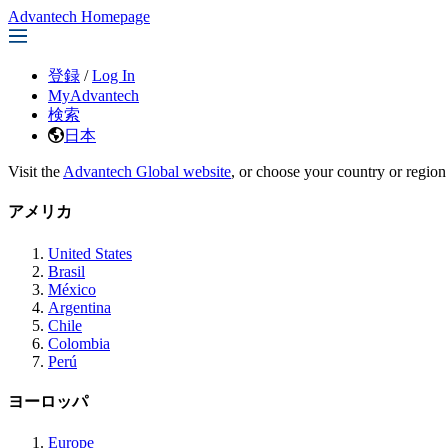
Advantech Homepage
登録
/
Log In
MyAdvantech
検索
日本
Visit the
Advantech Global website
, or choose your country or region
アメリカ
United States
Brasil
México
Argentina
Chile
Colombia
Perú
ヨーロッパ
Europe