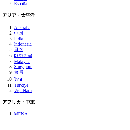
España
アジア・太平洋
Australia
中国
India
Indonesia
日本
대한민국
Malaysia
Singapore
台灣
ไทย
Türkiye
Việt Nam
アフリカ・中東
MENA