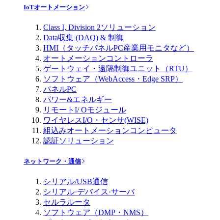
IoTオートメーション
Class I, Division 2ソリューション
Data収集 (DAQ) & 制御
HMI（タッチパネルPC産業用モニタなど）
オートメーションコントローラ
ゲートウェイ・遠隔制御ユニット（RTU）
ソフトウェア（WebAccess・Edge SRP）
パネルPC
パワー&エネルギー
リモートI/ Oモジュール
ワイヤレスI/O・センサ(WISE)
組込みオートメーションコンピュータ
認証ソリューション
ネットワーク・通信
シリアル/USB通信
シリアル·デバイス·サーバ
セルラルータ
ソフトウェア（DMP・NMS）