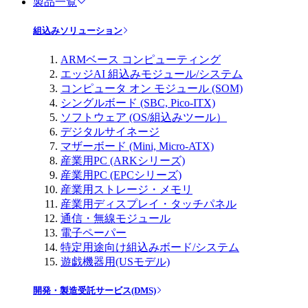
製品一覧
組込みソリューション
ARMベース コンピューティング
エッジAI 組込みモジュール/システム
コンピュータ オン モジュール (SOM)
シングルボード (SBC, Pico-ITX)
ソフトウェア (OS/組込みツール）
デジタルサイネージ
マザーボード (Mini, Micro-ATX)
産業用PC (ARKシリーズ)
産業用PC (EPCシリーズ)
産業用ストレージ・メモリ
産業用ディスプレイ・タッチパネル
通信・無線モジュール
電子ペーパー
特定用途向け組込みボード/システム
遊戯機器用(USモデル)
開発・製造受託サービス(DMS)