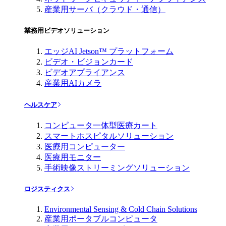
産業用サーバ（クラウド・通信）
業務用ビデオソリューション
エッジAI Jetson™ プラットフォーム
ビデオ・ビジョンカード
ビデオアプライアンス
産業用AIカメラ
ヘルスケア
コンピュータ一体型医療カート
スマートホスピタルソリューション
医療用コンピューター
医療用モニター
手術映像ストリーミングソリューション
ロジスティクス
Environmental Sensing & Cold Chain Solutions
産業用ポータブルコンピュータ