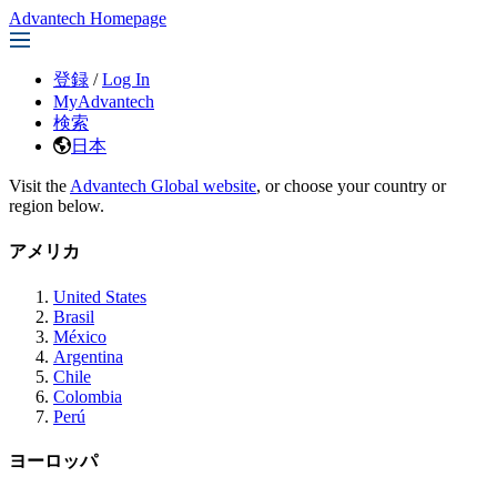
Advantech Homepage
登録
/
Log In
MyAdvantech
検索
日本
Visit the
Advantech Global website
, or choose your country or
region below.
アメリカ
United States
Brasil
México
Argentina
Chile
Colombia
Perú
ヨーロッパ