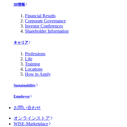
IR情報
Financial Results
Corporate Governance
Investor Conferences
Shareholder Information
キャリア
Professions
Life
Training
Locations
How to Apply
Sustainability
Employee
お問い合わせ
オンラインストア
WISE-Marketplace