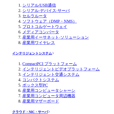
シリアル/USB通信
シリアル·デバイス·サーバ
セルラルータ
ソフトウェア（DMP・NMS）
プロトコルゲートウェイ
メディアコンバータ
産業用イーサネット·ソリューション
産業用ワイヤレス
インテリジェントシステム
CompactPCI プラットフォーム
インテリジェントビデオプラットフォーム
インテリジェント交通システム
コンパクトシステム
ボックス型PC
産業用コンピュータシャーシ
産業用コンピュータ周辺機器
産業用マザーボード
クラウド・NIC・サーバ