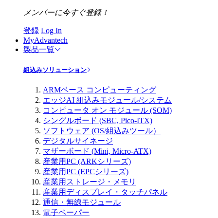
メンバーに今すぐ登録！
登録
Log In
MyAdvantech
製品一覧
組込みソリューション
ARMベース コンピューティング
エッジAI 組込みモジュール/システム
コンピュータ オン モジュール (SOM)
シングルボード (SBC, Pico-ITX)
ソフトウェア (OS/組込みツール）
デジタルサイネージ
マザーボード (Mini, Micro-ATX)
産業用PC (ARKシリーズ)
産業用PC (EPCシリーズ)
産業用ストレージ・メモリ
産業用ディスプレイ・タッチパネル
通信・無線モジュール
電子ペーパー