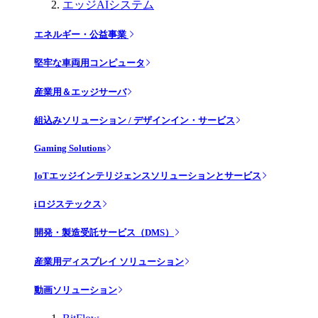
エッジAIシステム
エネルギー・公益事業
堅牢な車両用コンピュータ
産業用＆エッジサーバ
組込みソリューション / デザインイン・サービス
Gaming Solutions
IoTエッジインテリジェンスソリューションとサービス
iロジステックス
開発・製造受託サービス（DMS）
産業用ディスプレイ ソリューション
動画ソリューション