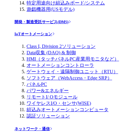
特定用途向け組込みボード/システム
遊戯機器用(USモデル)
開発・製造受託サービス(DMS)
IoTオートメーション
Class I, Division 2ソリューション
Data収集 (DAQ) & 制御
HMI（タッチパネルPC産業用モニタなど）
オートメーションコントローラ
ゲートウェイ・遠隔制御ユニット（RTU）
ソフトウェア（WebAccess・Edge SRP）
パネルPC
パワー&エネルギー
リモートI/ Oモジュール
ワイヤレスI/O・センサ(WISE)
組込みオートメーションコンピュータ
認証ソリューション
ネットワーク・通信