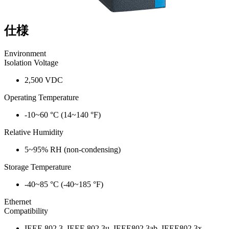
仕様
Environment
Isolation Voltage
2,500 VDC
Operating Temperature
-10~60 °C (14~140 °F)
Relative Humidity
5~95% RH (non-condensing)
Storage Temperature
-40~85 °C (-40~185 °F)
Ethernet
Compatibility
IEEE 802.3, IEEE 802.3u, IEEE802.3ab, IEEE802.3x,