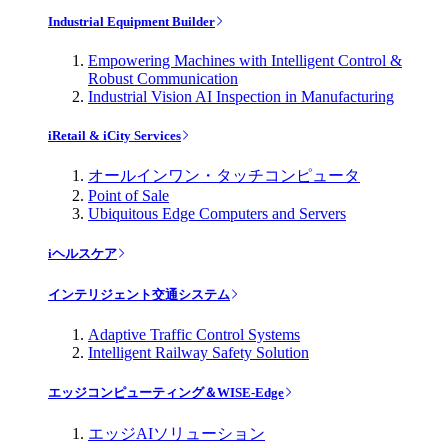
Industrial Equipment Builder
Empowering Machines with Intelligent Control &
Robust Communication
Industrial Vision AI Inspection in Manufacturing
iRetail & iCity Services
オールインワン・タッチコンピュータ
Point of Sale
Ubiquitous Edge Computers and Servers
iヘルスケア
インテリジェント交通システム
Adaptive Traffic Control Systems
Intelligent Railway Safety Solution
エッジコンピューティング＆WISE-Edge
エッジAIソリューション