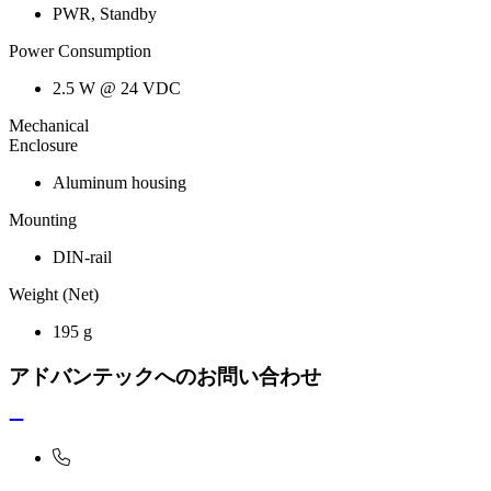
PWR, Standby
Power Consumption
2.5 W @ 24 VDC
Mechanical
Enclosure
Aluminum housing
Mounting
DIN-rail
Weight (Net)
195 g
アドバンテックへのお問い合わせ