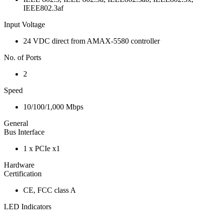
IEEE802.3af
Input Voltage
24 VDC direct from AMAX-5580 controller
No. of Ports
2
Speed
10/100/1,000 Mbps
General
Bus Interface
1 x PCIe x1
Hardware
Certification
CE, FCC class A
LED Indicators