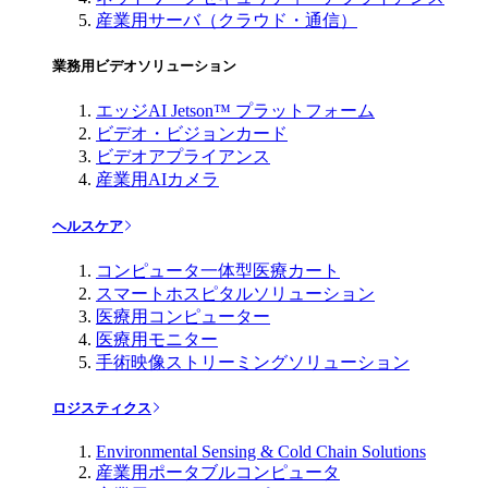
産業用サーバ（クラウド・通信）
業務用ビデオソリューション
エッジAI Jetson™ プラットフォーム
ビデオ・ビジョンカード
ビデオアプライアンス
産業用AIカメラ
ヘルスケア
コンピュータ一体型医療カート
スマートホスピタルソリューション
医療用コンピューター
医療用モニター
手術映像ストリーミングソリューション
ロジスティクス
Environmental Sensing & Cold Chain Solutions
産業用ポータブルコンピュータ