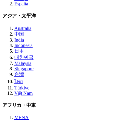
España
アジア・太平洋
Australia
中国
India
Indonesia
日本
대한민국
Malaysia
Singapore
台灣
ไทย
Türkiye
Việt Nam
アフリカ・中東
MENA