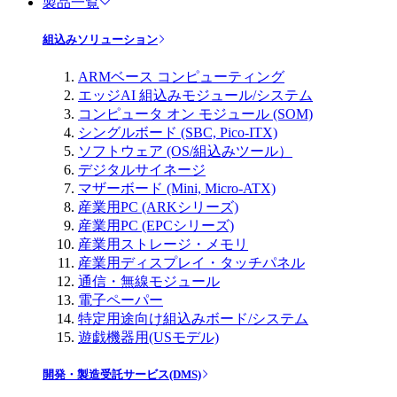
製品一覧
組込みソリューション
ARMベース コンピューティング
エッジAI 組込みモジュール/システム
コンピュータ オン モジュール (SOM)
シングルボード (SBC, Pico-ITX)
ソフトウェア (OS/組込みツール）
デジタルサイネージ
マザーボード (Mini, Micro-ATX)
産業用PC (ARKシリーズ)
産業用PC (EPCシリーズ)
産業用ストレージ・メモリ
産業用ディスプレイ・タッチパネル
通信・無線モジュール
電子ペーパー
特定用途向け組込みボード/システム
遊戯機器用(USモデル)
開発・製造受託サービス(DMS)