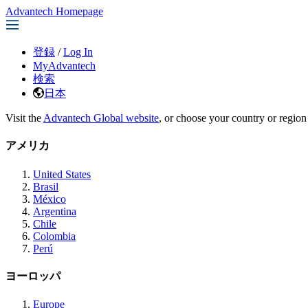
Advantech Homepage
登録
/
Log In
MyAdvantech
検索
日本
Visit the
Advantech Global website
, or choose your country or region
アメリカ
United States
Brasil
México
Argentina
Chile
Colombia
Perú
ヨーロッパ
Europe