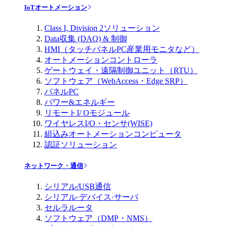
IoTオートメーション
Class I, Division 2ソリューション
Data収集 (DAQ) & 制御
HMI（タッチパネルPC産業用モニタなど）
オートメーションコントローラ
ゲートウェイ・遠隔制御ユニット（RTU）
ソフトウェア（WebAccess・Edge SRP）
パネルPC
パワー&エネルギー
リモートI/ Oモジュール
ワイヤレスI/O・センサ(WISE)
組込みオートメーションコンピュータ
認証ソリューション
ネットワーク・通信
シリアル/USB通信
シリアル·デバイス·サーバ
セルラルータ
ソフトウェア（DMP・NMS）