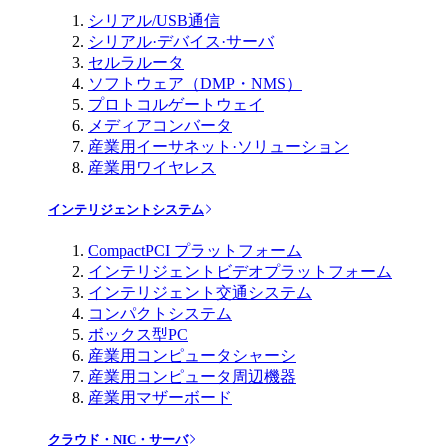
シリアル/USB通信
シリアル·デバイス·サーバ
セルラルータ
ソフトウェア（DMP・NMS）
プロトコルゲートウェイ
メディアコンバータ
産業用イーサネット·ソリューション
産業用ワイヤレス
インテリジェントシステム
CompactPCI プラットフォーム
インテリジェントビデオプラットフォーム
インテリジェント交通システム
コンパクトシステム
ボックス型PC
産業用コンピュータシャーシ
産業用コンピュータ周辺機器
産業用マザーボード
クラウド・NIC・サーバ