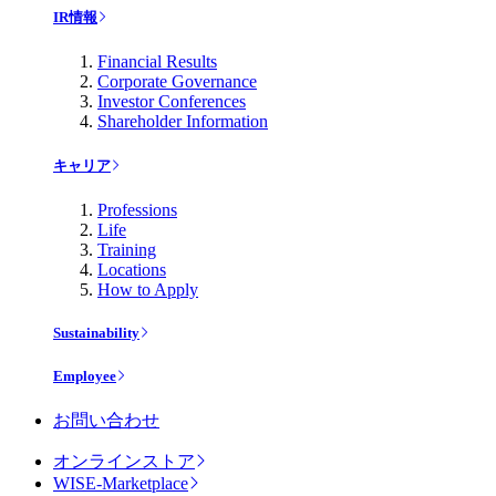
IR情報
Financial Results
Corporate Governance
Investor Conferences
Shareholder Information
キャリア
Professions
Life
Training
Locations
How to Apply
Sustainability
Employee
お問い合わせ
オンラインストア
WISE-Marketplace