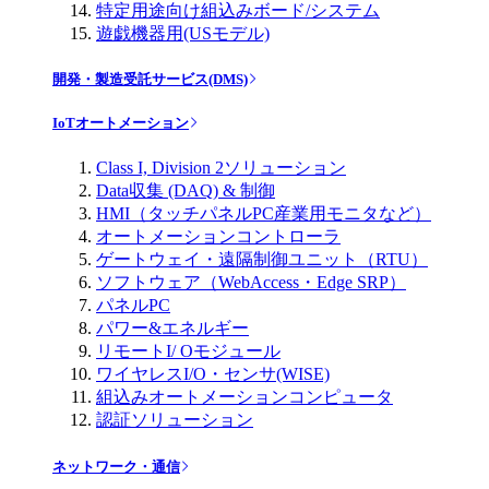
特定用途向け組込みボード/システム
遊戯機器用(USモデル)
開発・製造受託サービス(DMS)
IoTオートメーション
Class I, Division 2ソリューション
Data収集 (DAQ) & 制御
HMI（タッチパネルPC産業用モニタなど）
オートメーションコントローラ
ゲートウェイ・遠隔制御ユニット（RTU）
ソフトウェア（WebAccess・Edge SRP）
パネルPC
パワー&エネルギー
リモートI/ Oモジュール
ワイヤレスI/O・センサ(WISE)
組込みオートメーションコンピュータ
認証ソリューション
ネットワーク・通信