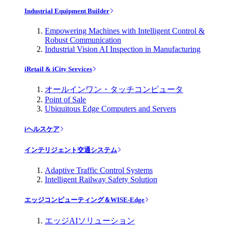
Industrial Equipment Builder
Empowering Machines with Intelligent Control &
Robust Communication
Industrial Vision AI Inspection in Manufacturing
iRetail & iCity Services
オールインワン・タッチコンピュータ
Point of Sale
Ubiquitous Edge Computers and Servers
iヘルスケア
インテリジェント交通システム
Adaptive Traffic Control Systems
Intelligent Railway Safety Solution
エッジコンピューティング＆WISE-Edge
エッジAIソリューション