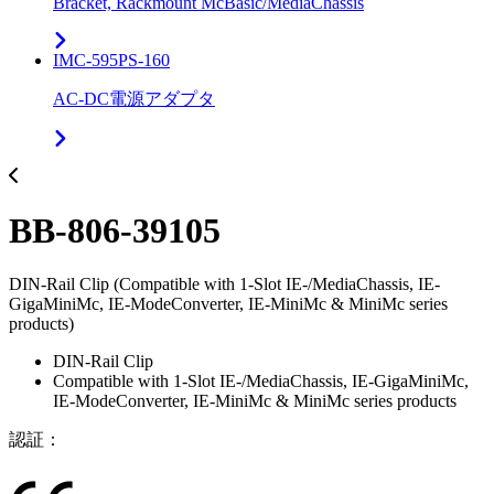
Bracket, Rackmount McBasic/MediaChassis
IMC-595PS-160
AC-DC電源アダプタ
BB-806-39105
DIN-Rail Clip (Compatible with 1-Slot IE-/MediaChassis, IE-
GigaMiniMc, IE-ModeConverter, IE-MiniMc & MiniMc series
products)
DIN-Rail Clip
Compatible with 1-Slot IE-/MediaChassis, IE-GigaMiniMc,
IE-ModeConverter, IE-MiniMc & MiniMc series products
認証：