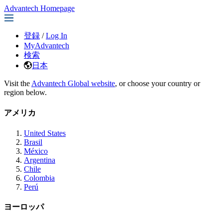
Advantech Homepage
登録
/
Log In
MyAdvantech
検索
日本
Visit the
Advantech Global website
, or choose your country or
region below.
アメリカ
United States
Brasil
México
Argentina
Chile
Colombia
Perú
ヨーロッパ