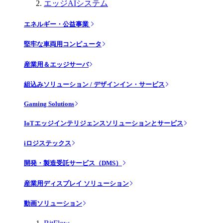
エッジAIシステム
エネルギー・公益事業
堅牢な車両用コンピュータ
産業用＆エッジサーバ
組込みソリューション / デザインイン・サービス
Gaming Solutions
IoTエッジインテリジェンスソリューションとサービス
iロジステックス
開発・製造受託サービス（DMS）
産業用ディスプレイ ソリューション
動画ソリューション