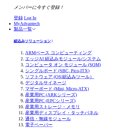
メンバーに今すぐ登録！
登録
Log In
MyAdvantech
製品一覧
組込みソリューション
ARMベース コンピューティング
エッジAI 組込みモジュール/システム
コンピュータ オン モジュール (SOM)
シングルボード (SBC, Pico-ITX)
ソフトウェア (OS/組込みツール）
デジタルサイネージ
マザーボード (Mini, Micro-ATX)
産業用PC (ARKシリーズ)
産業用PC (EPCシリーズ)
産業用ストレージ・メモリ
産業用ディスプレイ・タッチパネル
通信・無線モジュール
電子ペーパー