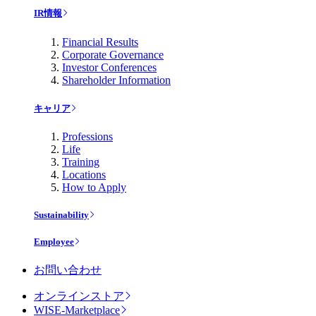
IR情報
Financial Results
Corporate Governance
Investor Conferences
Shareholder Information
キャリア
Professions
Life
Training
Locations
How to Apply
Sustainability
Employee
お問い合わせ
オンラインストア
WISE-Marketplace