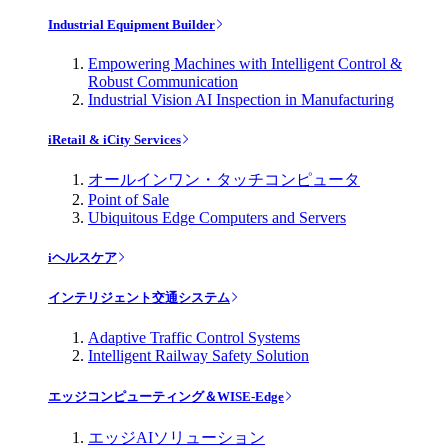
Industrial Equipment Builder
Empowering Machines with Intelligent Control &
Robust Communication
Industrial Vision AI Inspection in Manufacturing
iRetail & iCity Services
オールインワン・タッチコンピュータ
Point of Sale
Ubiquitous Edge Computers and Servers
iヘルスケア
インテリジェント交通システム
Adaptive Traffic Control Systems
Intelligent Railway Safety Solution
エッジコンピューティング＆WISE-Edge
エッジAIソリューション