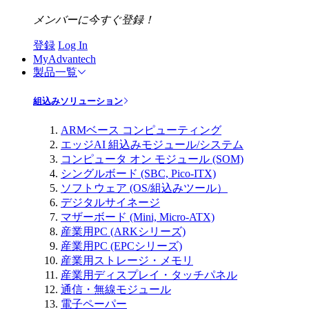
メンバーに今すぐ登録！
登録
Log In
MyAdvantech
製品一覧
組込みソリューション
ARMベース コンピューティング
エッジAI 組込みモジュール/システム
コンピュータ オン モジュール (SOM)
シングルボード (SBC, Pico-ITX)
ソフトウェア (OS/組込みツール）
デジタルサイネージ
マザーボード (Mini, Micro-ATX)
産業用PC (ARKシリーズ)
産業用PC (EPCシリーズ)
産業用ストレージ・メモリ
産業用ディスプレイ・タッチパネル
通信・無線モジュール
電子ペーパー