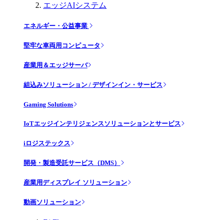
エッジAIシステム
エネルギー・公益事業
堅牢な車両用コンピュータ
産業用＆エッジサーバ
組込みソリューション / デザインイン・サービス
Gaming Solutions
IoTエッジインテリジェンスソリューションとサービス
iロジステックス
開発・製造受託サービス（DMS）
産業用ディスプレイ ソリューション
動画ソリューション