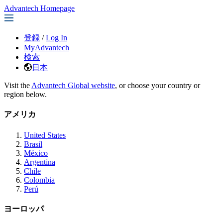
Advantech Homepage
登録
/
Log In
MyAdvantech
検索
日本
Visit the
Advantech Global website
, or choose your country or
region below.
アメリカ
United States
Brasil
México
Argentina
Chile
Colombia
Perú
ヨーロッパ