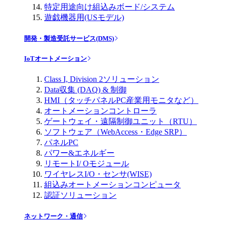
特定用途向け組込みボード/システム
遊戯機器用(USモデル)
開発・製造受託サービス(DMS)
IoTオートメーション
Class I, Division 2ソリューション
Data収集 (DAQ) & 制御
HMI（タッチパネルPC産業用モニタなど）
オートメーションコントローラ
ゲートウェイ・遠隔制御ユニット（RTU）
ソフトウェア（WebAccess・Edge SRP）
パネルPC
パワー&エネルギー
リモートI/ Oモジュール
ワイヤレスI/O・センサ(WISE)
組込みオートメーションコンピュータ
認証ソリューション
ネットワーク・通信