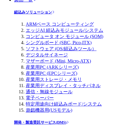
組込みソリューション
ARMベース コンピューティング
エッジAI 組込みモジュール/システム
コンピュータ オン モジュール (SOM)
シングルボード (SBC, Pico-ITX)
ソフトウェア (OS/組込みツール）
デジタルサイネージ
マザーボード (Mini, Micro-ATX)
産業用PC (ARKシリーズ)
産業用PC (EPCシリーズ)
産業用ストレージ・メモリ
産業用ディスプレイ・タッチパネル
通信・無線モジュール
電子ペーパー
特定用途向け組込みボード/システム
遊戯機器用(USモデル)
開発・製造受託サービス(DMS)