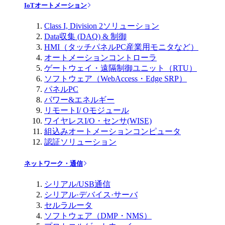
IoTオートメーション
Class I, Division 2ソリューション
Data収集 (DAQ) & 制御
HMI（タッチパネルPC産業用モニタなど）
オートメーションコントローラ
ゲートウェイ・遠隔制御ユニット（RTU）
ソフトウェア（WebAccess・Edge SRP）
パネルPC
パワー&エネルギー
リモートI/ Oモジュール
ワイヤレスI/O・センサ(WISE)
組込みオートメーションコンピュータ
認証ソリューション
ネットワーク・通信
シリアル/USB通信
シリアル·デバイス·サーバ
セルラルータ
ソフトウェア（DMP・NMS）