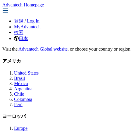
Advantech Homepage
登録
/
Log In
MyAdvantech
検索
日本
Visit the
Advantech Global website
, or choose your country or region
アメリカ
United States
Brasil
México
Argentina
Chile
Colombia
Perú
ヨーロッパ
Europe