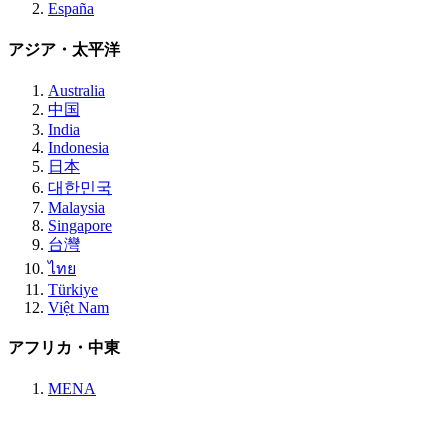
España
アジア・太平洋
Australia
中国
India
Indonesia
日本
대한민국
Malaysia
Singapore
台灣
ไทย
Türkiye
Việt Nam
アフリカ・中東
MENA