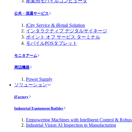
産業用モバイルコンピュータ
公共・流通サービス
iCity Service & iRetail Solution
インタラクティブ デジタルサイネージ
ポイント オフ サービス ターミナル
モバイルPOSタブレット
モニタアーム
周辺機器
Power Supply
ソリューション
iFactory
Industrial Equipment Builder
Empowering Machines with Intelligent Control & Robu
Industrial Vision AI Inspection in Manufacturing