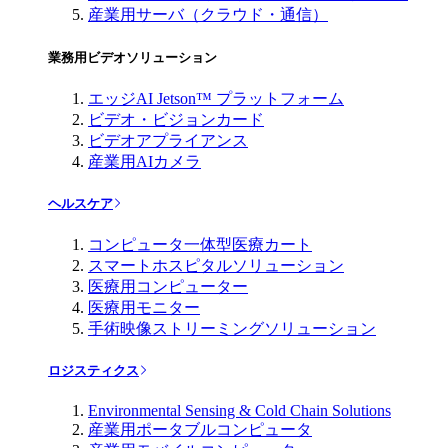
産業用サーバ（クラウド・通信）
業務用ビデオソリューション
エッジAI Jetson™ プラットフォーム
ビデオ・ビジョンカード
ビデオアプライアンス
産業用AIカメラ
ヘルスケア
コンピュータ一体型医療カート
スマートホスピタルソリューション
医療用コンピューター
医療用モニター
手術映像ストリーミングソリューション
ロジスティクス
Environmental Sensing & Cold Chain Solutions
産業用ポータブルコンピュータ