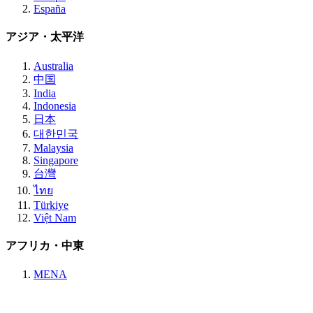
España
アジア・太平洋
Australia
中国
India
Indonesia
日本
대한민국
Malaysia
Singapore
台灣
ไทย
Türkiye
Việt Nam
アフリカ・中東
MENA