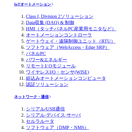
IoTオートメーション
Class I, Division 2ソリューション
Data収集 (DAQ) & 制御
HMI（タッチパネルPC産業用モニタなど）
オートメーションコントローラ
ゲートウェイ・遠隔制御ユニット（RTU）
ソフトウェア（WebAccess・Edge SRP）
パネルPC
パワー&エネルギー
リモートI/ Oモジュール
ワイヤレスI/O・センサ(WISE)
組込みオートメーションコンピュータ
認証ソリューション
ネットワーク・通信
シリアル/USB通信
シリアル·デバイス·サーバ
セルラルータ
ソフトウェア（DMP・NMS）