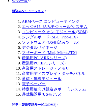
製品一覧
組込みソリューション
ARMベース コンピューティング
エッジAI 組込みモジュール/システム
コンピュータ オン モジュール (SOM)
シングルボード (SBC, Pico-ITX)
ソフトウェア (OS/組込みツール）
デジタルサイネージ
マザーボード (Mini, Micro-ATX)
産業用PC (ARKシリーズ)
産業用PC (EPCシリーズ)
産業用ストレージ・メモリ
産業用ディスプレイ・タッチパネル
通信・無線モジュール
電子ペーパー
特定用途向け組込みボード/システム
遊戯機器用(USモデル)
開発・製造受託サービス(DMS)