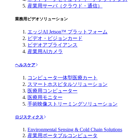
産業用サーバ（クラウド・通信）
業務用ビデオソリューション
エッジAI Jetson™ プラットフォーム
ビデオ・ビジョンカード
ビデオアプライアンス
産業用AIカメラ
ヘルスケア
コンピュータ一体型医療カート
スマートホスピタルソリューション
医療用コンピューター
医療用モニター
手術映像ストリーミングソリューション
ロジスティクス
Environmental Sensing & Cold Chain Solutions
産業用ポータブルコンピュータ