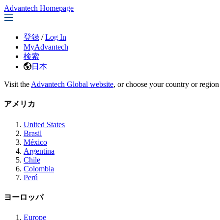
Advantech Homepage
登録
/
Log In
MyAdvantech
検索
日本
Visit the
Advantech Global website
, or choose your country or region
アメリカ
United States
Brasil
México
Argentina
Chile
Colombia
Perú
ヨーロッパ
Europe