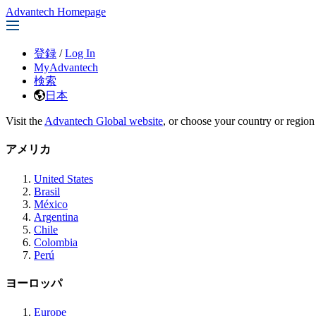
Advantech Homepage
登録
/
Log In
MyAdvantech
検索
日本
Visit the
Advantech Global website
, or choose your country or region
アメリカ
United States
Brasil
México
Argentina
Chile
Colombia
Perú
ヨーロッパ
Europe