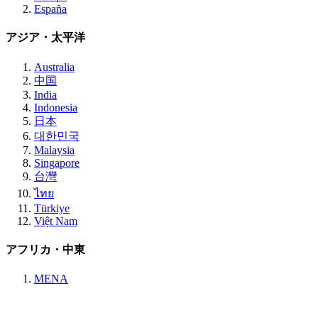
España
アジア・太平洋
Australia
中国
India
Indonesia
日本
대한민국
Malaysia
Singapore
台灣
ไทย
Türkiye
Việt Nam
アフリカ・中東
MENA