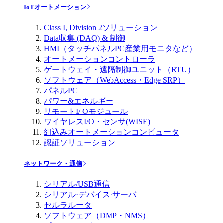
IoTオートメーション
Class I, Division 2ソリューション
Data収集 (DAQ) & 制御
HMI（タッチパネルPC産業用モニタなど）
オートメーションコントローラ
ゲートウェイ・遠隔制御ユニット（RTU）
ソフトウェア（WebAccess・Edge SRP）
パネルPC
パワー&エネルギー
リモートI/ Oモジュール
ワイヤレスI/O・センサ(WISE)
組込みオートメーションコンピュータ
認証ソリューション
ネットワーク・通信
シリアル/USB通信
シリアル·デバイス·サーバ
セルラルータ
ソフトウェア（DMP・NMS）