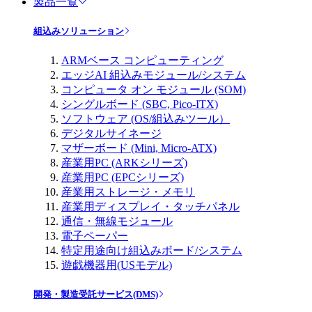
製品一覧
組込みソリューション
ARMベース コンピューティング
エッジAI 組込みモジュール/システム
コンピュータ オン モジュール (SOM)
シングルボード (SBC, Pico-ITX)
ソフトウェア (OS/組込みツール）
デジタルサイネージ
マザーボード (Mini, Micro-ATX)
産業用PC (ARKシリーズ)
産業用PC (EPCシリーズ)
産業用ストレージ・メモリ
産業用ディスプレイ・タッチパネル
通信・無線モジュール
電子ペーパー
特定用途向け組込みボード/システム
遊戯機器用(USモデル)
開発・製造受託サービス(DMS)