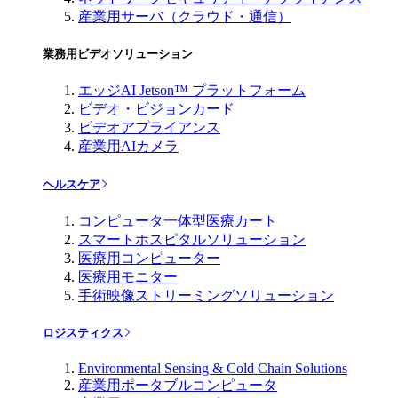
産業用サーバ（クラウド・通信）
業務用ビデオソリューション
エッジAI Jetson™ プラットフォーム
ビデオ・ビジョンカード
ビデオアプライアンス
産業用AIカメラ
ヘルスケア
コンピュータ一体型医療カート
スマートホスピタルソリューション
医療用コンピューター
医療用モニター
手術映像ストリーミングソリューション
ロジスティクス
Environmental Sensing & Cold Chain Solutions
産業用ポータブルコンピュータ