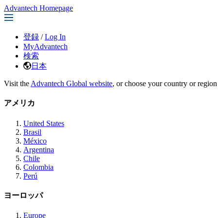
Advantech Homepage
登録
/
Log In
MyAdvantech
検索
日本
Visit the
Advantech Global website
, or choose your country or region
アメリカ
United States
Brasil
México
Argentina
Chile
Colombia
Perú
ヨーロッパ
Europe