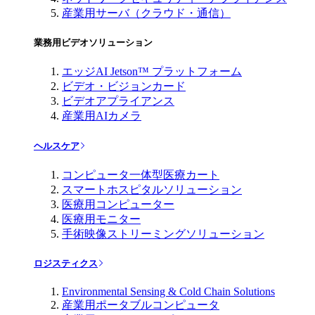
産業用サーバ（クラウド・通信）
業務用ビデオソリューション
エッジAI Jetson™ プラットフォーム
ビデオ・ビジョンカード
ビデオアプライアンス
産業用AIカメラ
ヘルスケア
コンピュータ一体型医療カート
スマートホスピタルソリューション
医療用コンピューター
医療用モニター
手術映像ストリーミングソリューション
ロジスティクス
Environmental Sensing & Cold Chain Solutions
産業用ポータブルコンピュータ