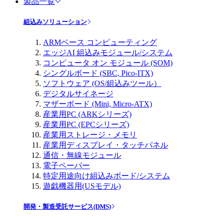
製品一覧
組込みソリューション
ARMベース コンピューティング
エッジAI 組込みモジュール/システム
コンピュータ オン モジュール (SOM)
シングルボード (SBC, Pico-ITX)
ソフトウェア (OS/組込みツール）
デジタルサイネージ
マザーボード (Mini, Micro-ATX)
産業用PC (ARKシリーズ)
産業用PC (EPCシリーズ)
産業用ストレージ・メモリ
産業用ディスプレイ・タッチパネル
通信・無線モジュール
電子ペーパー
特定用途向け組込みボード/システム
遊戯機器用(USモデル)
開発・製造受託サービス(DMS)