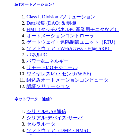
IoTオートメーション
Class I, Division 2ソリューション
Data収集 (DAQ) & 制御
HMI（タッチパネルPC産業用モニタなど）
オートメーションコントローラ
ゲートウェイ・遠隔制御ユニット（RTU）
ソフトウェア（WebAccess・Edge SRP）
パネルPC
パワー&エネルギー
リモートI/ Oモジュール
ワイヤレスI/O・センサ(WISE)
組込みオートメーションコンピュータ
認証ソリューション
ネットワーク・通信
シリアル/USB通信
シリアル·デバイス·サーバ
セルラルータ
ソフトウェア（DMP・NMS）