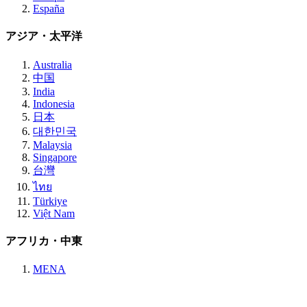
España
アジア・太平洋
Australia
中国
India
Indonesia
日本
대한민국
Malaysia
Singapore
台灣
ไทย
Türkiye
Việt Nam
アフリカ・中東
MENA