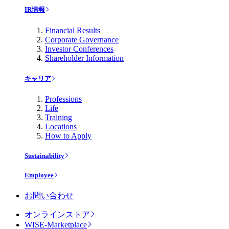
IR情報
Financial Results
Corporate Governance
Investor Conferences
Shareholder Information
キャリア
Professions
Life
Training
Locations
How to Apply
Sustainability
Employee
お問い合わせ
オンラインストア
WISE-Marketplace