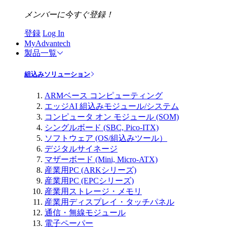
メンバーに今すぐ登録！
登録
Log In
MyAdvantech
製品一覧
組込みソリューション
ARMベース コンピューティング
エッジAI 組込みモジュール/システム
コンピュータ オン モジュール (SOM)
シングルボード (SBC, Pico-ITX)
ソフトウェア (OS/組込みツール）
デジタルサイネージ
マザーボード (Mini, Micro-ATX)
産業用PC (ARKシリーズ)
産業用PC (EPCシリーズ)
産業用ストレージ・メモリ
産業用ディスプレイ・タッチパネル
通信・無線モジュール
電子ペーパー