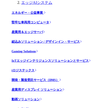
エッジAIシステム
エネルギー・公益事業
堅牢な車両用コンピュータ
産業用＆エッジサーバ
組込みソリューション / デザインイン・サービス
Gaming Solutions
IoTエッジインテリジェンスソリューションとサービス
iロジステックス
開発・製造受託サービス（DMS）
産業用ディスプレイ ソリューション
動画ソリューション