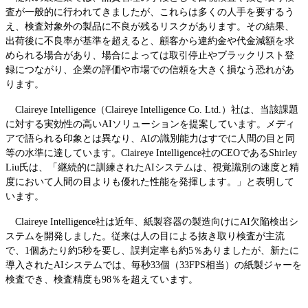
査が一般的に行われてきましたが、これらは多くの人手を要するう
え、検査対象外の製品に不良が残るリスクがあります。その結果、
出荷後に不良率が基準を超えると、顧客から違約金や代金減額を求
められる場合があり、場合によっては取引停止やブラックリスト登
録につながり、企業の評価や市場での信頼を大きく損なう恐れがあ
ります。
Claireye Intelligence（Claireye Intelligence Co. Ltd.）社は、当該課題
に対する実効性の高いAIソリューションを提案しています。メディ
アで語られる印象とは異なり、AIの識別能力はすでに人間の目と同
等の水準に達しています。Claireye Intelligence社のCEOであるShirley
Liu氏は、「継続的に訓練されたAIシステムは、視覚識別の速度と精
度において人間の目よりも優れた性能を発揮します。」と表明して
います。
Claireye Intelligence社は近年、紙製容器の製造向けにAI欠陥検出シ
ステムを開発しました。従来は人の目による抜き取り検査が主流
で、1個あたり約5秒を要し、誤判定率も約5％ありましたが、新たに
導入されたAIシステムでは、毎秒33個（33FPS相当）の紙製ジャーを
検査でき、検査精度も98％を超えています。