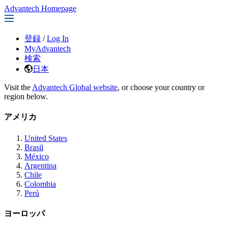
Advantech Homepage
登録
/
Log In
MyAdvantech
検索
日本
Visit the
Advantech Global website
, or choose your country or
region below.
アメリカ
United States
Brasil
México
Argentina
Chile
Colombia
Perú
ヨーロッパ