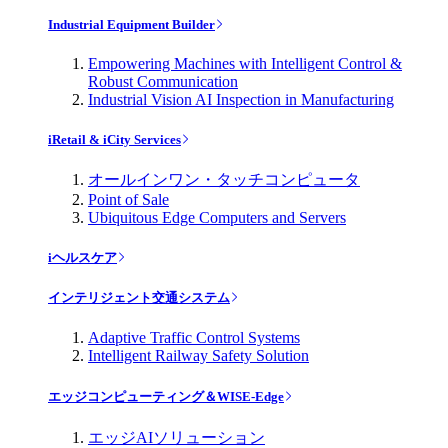
Industrial Equipment Builder
Empowering Machines with Intelligent Control &
Robust Communication
Industrial Vision AI Inspection in Manufacturing
iRetail & iCity Services
オールインワン・タッチコンピュータ
Point of Sale
Ubiquitous Edge Computers and Servers
iヘルスケア
インテリジェント交通システム
Adaptive Traffic Control Systems
Intelligent Railway Safety Solution
エッジコンピューティング＆WISE-Edge
エッジAIソリューション