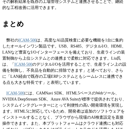
その解析結果を既存の工場管理システムと連携させることで、継続
的な工程改善に活用できます。
まとめ
弊社の
ICAM-500
は、高度なAI品質検査に必要な機能を1台に集約
したオールインワン製品です。USB、RS485、デジタルI/O、HDMI、
LANなど豊富なI/Oインターフェースを備えており、生産ラインの装
置制御から上位システムとの連携まで柔軟に対応できます。Liu氏
は、「
ICAM-500
のデジタルI/Oを活用することで、生産ライン上の設
備を制御し、不良品を自動的に排除できます」と述べており、さら
に「LAN経由で既存の工場ERPシステムともシームレスに連携でき
る点も大きな特長です」と表明しています。
ICAM-500
には、CAMNavi SDK、HTML5ベースのWebツール、
NVIDIA DeepStream SDK、Azure AVA Suiteが標準で提供されており、
システムインテグレーターにとって利便性の高い開発環境を実現し
ます。HTML5に対応しているため、開発者は追加のソフトウェアを
インストールすることなく、ブラウザから現場のAI検査設定を直接
操作できます。また、本プラットフォームはクラウド連携にも対応