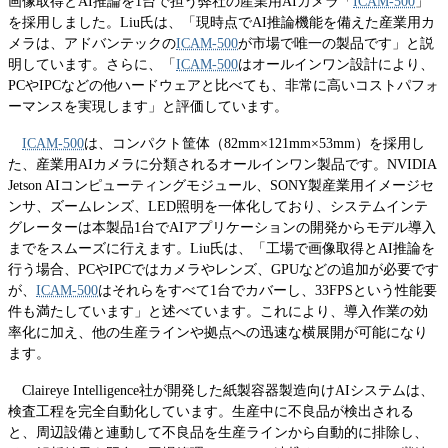
画像取得とAI推論を1台で担う弊社の産業用AIカメラ「
ICAM-500
」
を採用しました。Liu氏は、「現時点でAI推論機能を備えた産業用カ
メラは、アドバンテックの
ICAM-500
が市場で唯一の製品です」と説
明しています。さらに、「
ICAM-500
はオールインワン設計により、
PCやIPCなどの他ハードウェアと比べても、非常に高いコストパフォ
ーマンスを実現します」と評価しています。
ICAM-500
は、コンパクト筐体（82mm×121mm×53mm）を採用し
た、産業用AIカメラに分類されるオールインワン製品です。NVIDIA
Jetson AIコンピューティングモジュール、SONY製産業用イメージセ
ンサ、ズームレンズ、LED照明を一体化しており、システムインテ
グレーターは本製品1台でAIアプリケーションの開発からモデル導入
までをスムーズに行えます。Liu氏は、「工場で画像取得とAI推論を
行う場合、PCやIPCではカメラやレンズ、GPUなどの追加が必要です
が、
ICAM-500
はそれらをすべて1台でカバーし、33FPSという性能要
件も満たしています」と述べています。これにより、導入作業の効
率化に加え、他の生産ラインや拠点への迅速な横展開が可能になり
ます。
Claireye Intelligence社が開発した紙製容器製造向けAIシステムは、
検査工程を完全自動化しています。生産中に不良品が検出される
と、周辺設備と連動して不良品を生産ラインから自動的に排除し、