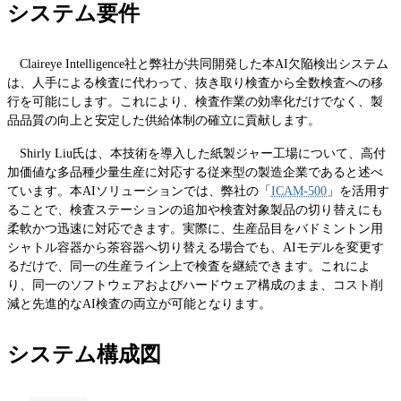
システム要件
Claireye Intelligence社と弊社が共同開発した本AI欠陥検出システム
は、人手による検査に代わって、抜き取り検査から全数検査への移
行を可能にします。これにより、検査作業の効率化だけでなく、製
品品質の向上と安定した供給体制の確立に貢献します。
Shirly Liu氏は、本技術を導入した紙製ジャー工場について、高付
加価値な多品種少量生産に対応する従来型の製造企業であると述べ
ています。本AIソリューションでは、弊社の「
ICAM-500
」を活用す
ることで、検査ステーションの追加や検査対象製品の切り替えにも
柔軟かつ迅速に対応できます。実際に、生産品目をバドミントン用
シャトル容器から茶容器へ切り替える場合でも、AIモデルを変更す
るだけで、同一の生産ライン上で検査を継続できます。これによ
り、同一のソフトウェアおよびハードウェア構成のまま、コスト削
減と先進的なAI検査の両立が可能となります。
システム構成図