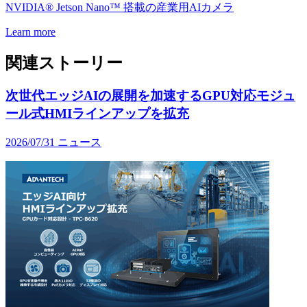
NVIDIA® Jetson Nano™ 搭載の産業用AIカメラ
Learn more
関連ストーリー
次世代エッジAIの展開を加速するGPU対応モジュ
ール式HMIラインアップを拡充
2026/07/31
ニュース