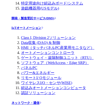
特定用途向け組込みボード/システム
遊戯機器用(USモデル)
開発・製造受託サービス(DMS)
IoTオートメーション
Class I, Division 2ソリューション
Data収集 (DAQ) & 制御
HMI（タッチパネルPC産業用モニタなど）
オートメーションコントローラ
ゲートウェイ・遠隔制御ユニット（RTU）
ソフトウェア（WebAccess・Edge SRP）
パネルPC
パワー&エネルギー
リモートI/ Oモジュール
ワイヤレスI/O・センサ(WISE)
組込みオートメーションコンピュータ
認証ソリューション
ネットワーク・通信