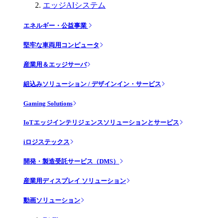
エッジAIシステム
エネルギー・公益事業
堅牢な車両用コンピュータ
産業用＆エッジサーバ
組込みソリューション / デザインイン・サービス
Gaming Solutions
IoTエッジインテリジェンスソリューションとサービス
iロジステックス
開発・製造受託サービス（DMS）
産業用ディスプレイ ソリューション
動画ソリューション