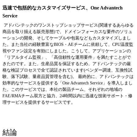
迅速で包括的なカスタマイズサービス、One Advantech
Service
アドバンテックのワンストップショップサービス(関連するあらゆる
商品を取り揃える販売形態)で、ドメインフォーカスな要件のソリュ
ーションの開発、そしてケーブルや包装などもカスタマイズしまし
た。また当社の経験豊富なBIOS・AEチームに依頼して、CPU温度監
視やファン設定を有効にしました。こうして、アプリケーションの
「リアルタイム監視」、「高信頼性な運用要件」を満たすことがで
きたのです。また、生産品質を保証するため、アドバンテックの厳
格な検証プロセスで全て認証されています(ベンダー調達、互換性試
験、落下試験、量産品質管理を含む)。 最終的に、アドバンテックは
効率的なサービスを提供する「One Advantech Service」を導入しまし
た。このサービスでは、本社の製品チーム、それぞれの地域の
FAE/RMAチーム双方と協力、24時間以内に迅速な技術サポート・修
理サービスを提供するサービスです。
結論