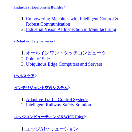
Industrial Equipment Builder
Empowering Machines with Intelligent Control &
Robust Communication
Industrial Vision AI Inspection in Manufacturing
iRetail & iCity Services
オールインワン・タッチコンピュータ
Point of Sale
Ubiquitous Edge Computers and Servers
iヘルスケア
インテリジェント交通システム
Adaptive Traffic Control Systems
Intelligent Railway Safety Solution
エッジコンピューティング＆WISE-Edge
エッジAIソリューション