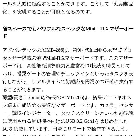
ールを大幅に短縮することができます。こうして「短期製品
化」を実現することが可能となるのです。
省スペースでもパワフルなスペックなMini－ITXマザーボー
ド
アドバンテックのAIMB-286は、第9世代Intel® Core™ i7プロ
セッサー搭載の薄型Mini-ITXマザーボードです。このマザー
ボードは、高性能な演算能力と豊富なI/O接続を特長として
おり、搭乗ゲートの管理やチェックインといったタスクを実
行しながら、リアルタイムで顔認識を円滑かつ正確に実行す
ることができます。
薄型(高さ：25mm)が特長のAIMB-286は、搭乗ゲートキオス
ク端末に組込める最適なマザーボードです。カメラ、センサ
ー、読取インジケーター、タッチスクリーンといった顔認識
に使用される周辺機器向けのUSB 3.2 Gen1をはじめとした
I/Oを搭載しています。円滑にリモートで操作できるよう、