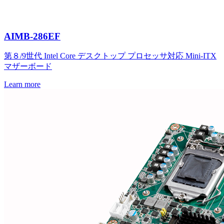
AIMB-286EF
第８/9世代 Intel Core デスクトップ プロセッサ対応 Mini-ITX
マザーボード
Learn more