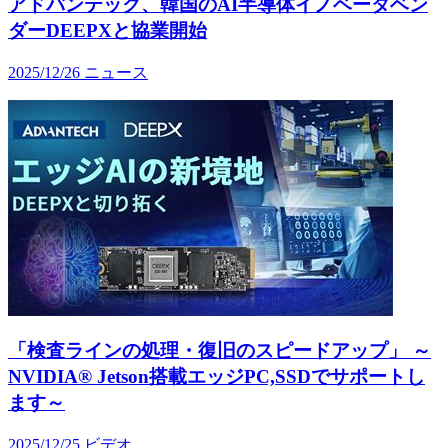
アドバンテック、韓国のAI半導体イノベータベン
ダーDEEPXと協業開始
2025/12/26
ニュース
「検査ラインの処理・復旧のスピードアップ」 ～
NVIDIA® Jetson搭載エッジPC,SSDでサポートし
ます～
2025/12/25
ビデオ