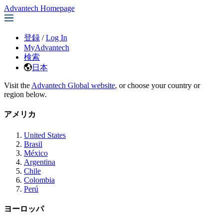
Advantech Homepage
登録
/
Log In
MyAdvantech
検索
日本
Visit the
Advantech Global website
, or choose your country or
region below.
アメリカ
United States
Brasil
México
Argentina
Chile
Colombia
Perú
ヨーロッパ