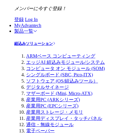
メンバーに今すぐ登録！
登録
Log In
MyAdvantech
製品一覧
組込みソリューション
ARMベース コンピューティング
エッジAI 組込みモジュール/システム
コンピュータ オン モジュール (SOM)
シングルボード (SBC, Pico-ITX)
ソフトウェア (OS/組込みツール）
デジタルサイネージ
マザーボード (Mini, Micro-ATX)
産業用PC (ARKシリーズ)
産業用PC (EPCシリーズ)
産業用ストレージ・メモリ
産業用ディスプレイ・タッチパネル
通信・無線モジュール
電子ペーパー