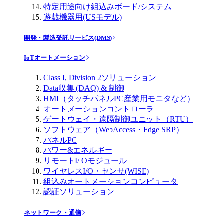
特定用途向け組込みボード/システム
遊戯機器用(USモデル)
開発・製造受託サービス(DMS)
IoTオートメーション
Class I, Division 2ソリューション
Data収集 (DAQ) & 制御
HMI（タッチパネルPC産業用モニタなど）
オートメーションコントローラ
ゲートウェイ・遠隔制御ユニット（RTU）
ソフトウェア（WebAccess・Edge SRP）
パネルPC
パワー&エネルギー
リモートI/ Oモジュール
ワイヤレスI/O・センサ(WISE)
組込みオートメーションコンピュータ
認証ソリューション
ネットワーク・通信