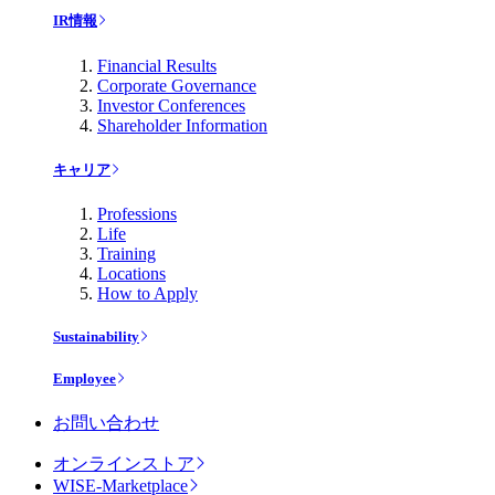
IR情報
Financial Results
Corporate Governance
Investor Conferences
Shareholder Information
キャリア
Professions
Life
Training
Locations
How to Apply
Sustainability
Employee
お問い合わせ
オンラインストア
WISE-Marketplace