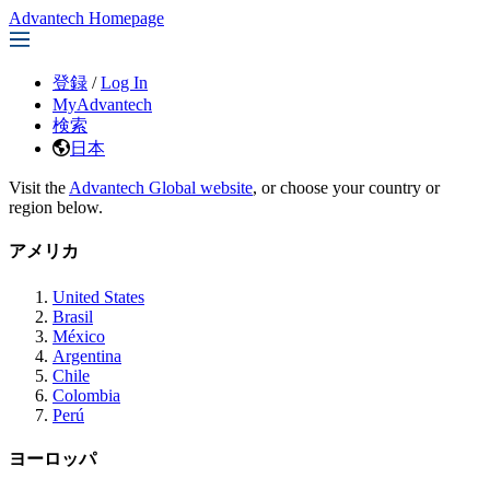
Advantech Homepage
登録
/
Log In
MyAdvantech
検索
日本
Visit the
Advantech Global website
, or choose your country or
region below.
アメリカ
United States
Brasil
México
Argentina
Chile
Colombia
Perú
ヨーロッパ