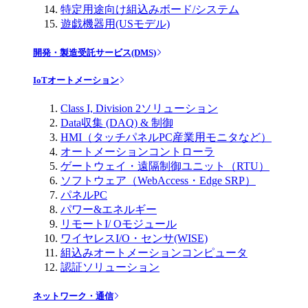
特定用途向け組込みボード/システム
遊戯機器用(USモデル)
開発・製造受託サービス(DMS)
IoTオートメーション
Class I, Division 2ソリューション
Data収集 (DAQ) & 制御
HMI（タッチパネルPC産業用モニタなど）
オートメーションコントローラ
ゲートウェイ・遠隔制御ユニット（RTU）
ソフトウェア（WebAccess・Edge SRP）
パネルPC
パワー&エネルギー
リモートI/ Oモジュール
ワイヤレスI/O・センサ(WISE)
組込みオートメーションコンピュータ
認証ソリューション
ネットワーク・通信