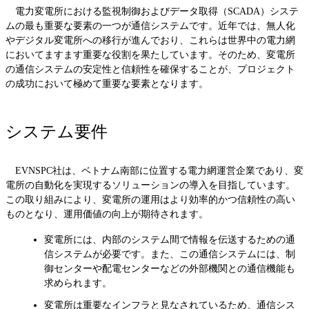
電力変電所における監視制御およびデータ取得（SCADA）システ
ムの最も重要な要素の一つが通信システムです。近年では、無人化
やデジタル変電所への移行が進んでおり、これらは世界中の電力網
においてますます重要な役割を果たしています。そのため、変電所
の通信システムの安定性と信頼性を確保することが、プロジェクト
の成功において極めて重要な要素となります。
システム要件
EVNSPC社は、ベトナム南部に位置する電力網運営企業であり、変
電所の自動化を実現するソリューションの導入を目指しています。
この取り組みにより、変電所の運用はより効率的かつ信頼性の高い
ものとなり、運用価値の向上が期待されます。
変電所には、内部のシステム間で情報を伝送するための通
信システムが必要です。また、この通信システムには、制
御センターや配電センターなどの外部機関との通信機能も
求められます。
変電所は重要なインフラと見なされているため、通信シス