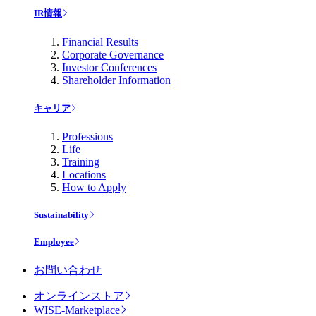
IR情報
Financial Results
Corporate Governance
Investor Conferences
Shareholder Information
キャリア
Professions
Life
Training
Locations
How to Apply
Sustainability
Employee
お問い合わせ
オンラインストア
WISE-Marketplace