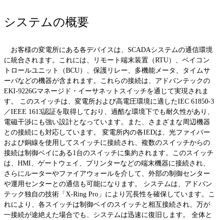
システムの概要
お客様の変電所にある各デバイスは、SCADAシステムの通信環境
に統合されます。これには、リモート端末装置（RTU）、ベイコン
トロールユニット（BCU）、保護リレー、多機能メータ、タイムサ
ーバなどの機器が含まれます。これらの接続は、アドバンテックの
EKI-9226Gマネージド・イーサネットスイッチを通じて実現されま
す。 このスイッチは、変電所および高電圧環境に適したIEC 61850-3
／IEEE 1613認証を取得しており、過酷な環境下でも耐久性があり、
電磁干渉にも強い設計となっています。また、さまざまな周辺機器
との接続にも対応しています。 変電所内の各IEDは、光ファイバー
および銅線を使用してスイッチに接続され、複数のスイッチからの
接続は制御ベイにある1台のスイッチに集約されます。このスイッチ
は、HMI、ゲートウェイ、プリンターなどの端末機器に接続され、
さらにルーターやファイアウォールを介して、外部の制御センター
や運用センターとの通信も可能になります。 システムは、アドバン
テック独自の技術「X-Ring Pro」により冗長性を確保しています。こ
れにより、各スイッチは制御ベイのスイッチと相互接続され、万が
一接続が途絶えた場合でも、システムは迅速に復旧します。 全体と