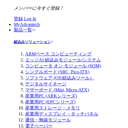
メンバーに今すぐ登録！
登録
Log In
MyAdvantech
製品一覧
組込みソリューション
ARMベース コンピューティング
エッジAI 組込みモジュール/システム
コンピュータ オン モジュール (SOM)
シングルボード (SBC, Pico-ITX)
ソフトウェア (OS/組込みツール）
デジタルサイネージ
マザーボード (Mini, Micro-ATX)
産業用PC (ARKシリーズ)
産業用PC (EPCシリーズ)
産業用ストレージ・メモリ
産業用ディスプレイ・タッチパネル
通信・無線モジュール
電子ペーパー