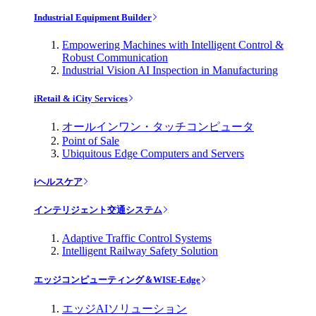
Industrial Equipment Builder
Empowering Machines with Intelligent Control &
Robust Communication
Industrial Vision AI Inspection in Manufacturing
iRetail & iCity Services
オールインワン・タッチコンピュータ
Point of Sale
Ubiquitous Edge Computers and Servers
iヘルスケア
インテリジェント交通システム
Adaptive Traffic Control Systems
Intelligent Railway Safety Solution
エッジコンピューティング＆WISE-Edge
エッジAIソリューション