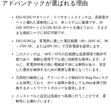
アドバンテックが選ばれる理由
EKI-9226Gマネージド・イーサネットスイッチは、高密度ポ
ートと優れた柔軟性により、本システムに最適です。20
GbE SFPポートと6 GbE RJ-45 ポートを備えており、さまざ
まな接続ニーズに対応可能です。
EKI-9226Gは、変電所に適した電圧範囲（90～264V AC、88
～370V DC、または48V DC）で冗長電源を提供します。
このスイッチは、-40℃～85℃の広範囲な温度環境で動作可
能であり、過酷な環境下でも高い信頼性を維持します。さ
らに、変電所特有の強い電磁波干渉にも耐性があり、安定
した通信を確保するための重要な要素となっています。
冗長性の確保には、アドバンテック独自のX-Ring Proシステ
ムを採用しており、ポート故障が発生しても20ms未満で回
復するネットワークトポロジーを提供します。
インストールと設定は迅速かつ容易に行うことができ、柔
軟性にも優れています。