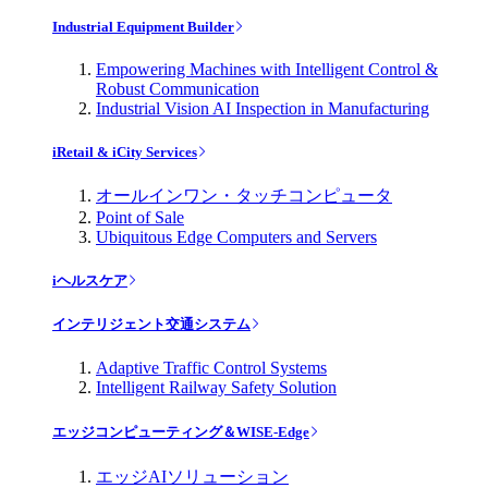
Industrial Equipment Builder
Empowering Machines with Intelligent Control &
Robust Communication
Industrial Vision AI Inspection in Manufacturing
iRetail & iCity Services
オールインワン・タッチコンピュータ
Point of Sale
Ubiquitous Edge Computers and Servers
iヘルスケア
インテリジェント交通システム
Adaptive Traffic Control Systems
Intelligent Railway Safety Solution
エッジコンピューティング＆WISE-Edge
エッジAIソリューション