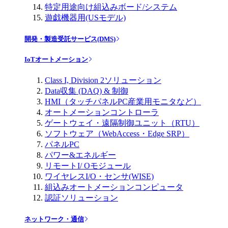
特定用途向け組込みボード/システム
遊戯機器用(USモデル)
開発・製造受託サービス(DMS)
IoTオートメーション
Class I, Division 2ソリューション
Data収集 (DAQ) & 制御
HMI（タッチパネルPC産業用モニタなど）
オートメーションコントローラ
ゲートウェイ・遠隔制御ユニット（RTU）
ソフトウェア（WebAccess・Edge SRP）
パネルPC
パワー&エネルギー
リモートI/ Oモジュール
ワイヤレスI/O・センサ(WISE)
組込みオートメーションコンピュータ
認証ソリューション
ネットワーク・通信