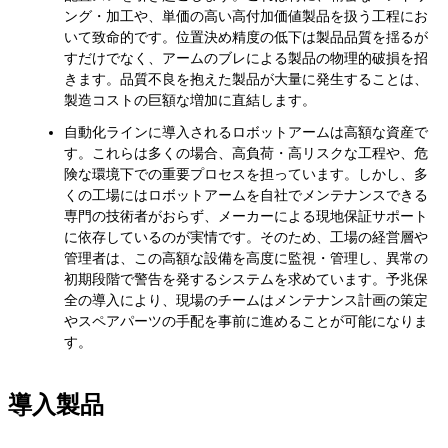
ング・加工や、単価の高い高付加価値製品を扱う工程にお
いて致命的です。位置決め精度の低下は製品品質を揺るが
すだけでなく、アームのブレによる製品の物理的破損を招
きます。品質不良を抱えた製品が大量に発生することは、
製造コストの巨額な増加に直結します。
自動化ラインに導入されるロボットアームは高額な資産で
す。これらは多くの場合、高負荷・高リスクな工程や、危
険な環境下での重要プロセスを担っています。しかし、多
くの工場にはロボットアームを自社でメンテナンスできる
専門の技術者がおらず、メーカーによる現地保証サポート
に依存しているのが実情です。そのため、工場の経営層や
管理者は、この高額な設備を高度に監視・管理し、異常の
初期段階で警告を発するシステムを求めています。予兆保
全の導入により、現場のチームはメンテナンス計画の策定
やスペアパーツの手配を事前に進めることが可能になりま
す。
導入製品