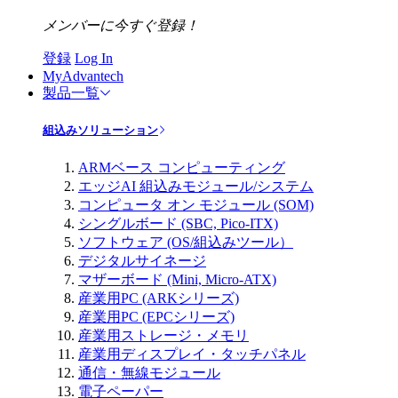
メンバーに今すぐ登録！
登録
Log In
MyAdvantech
製品一覧
組込みソリューション
ARMベース コンピューティング
エッジAI 組込みモジュール/システム
コンピュータ オン モジュール (SOM)
シングルボード (SBC, Pico-ITX)
ソフトウェア (OS/組込みツール）
デジタルサイネージ
マザーボード (Mini, Micro-ATX)
産業用PC (ARKシリーズ)
産業用PC (EPCシリーズ)
産業用ストレージ・メモリ
産業用ディスプレイ・タッチパネル
通信・無線モジュール
電子ペーパー