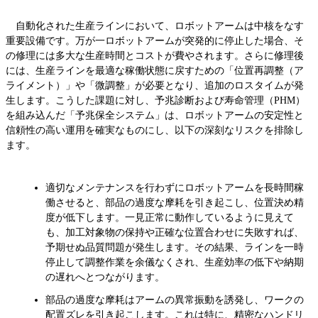
自動化された生産ラインにおいて、ロボットアームは中核をなす
重要設備です。万が一ロボットアームが突発的に停止した場合、そ
の修理には多大な生産時間とコストが費やされます。さらに修理後
には、生産ラインを最適な稼働状態に戻すための「位置再調整（ア
ライメント）」や「微調整」が必要となり、追加のロスタイムが発
生します。こうした課題に対し、予兆診断および寿命管理（PHM）
を組み込んだ「予兆保全システム」は、ロボットアームの安定性と
信頼性の高い運用を確実なものにし、以下の深刻なリスクを排除し
ます。
適切なメンテナンスを行わずにロボットアームを長時間稼
働させると、部品の過度な摩耗を引き起こし、位置決め精
度が低下します。一見正常に動作しているように見えて
も、加工対象物の保持や正確な位置合わせに失敗すれば、
予期せぬ品質問題が発生します。その結果、ラインを一時
停止して調整作業を余儀なくされ、生産効率の低下や納期
の遅れへとつながります。
部品の過度な摩耗はアームの異常振動を誘発し、ワークの
配置ズレを引き起こします。これは特に、精密なハンドリ