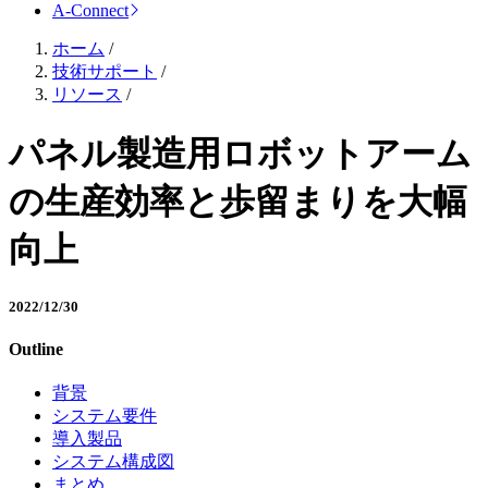
A-Connect
ホーム
/
技術サポート
/
リソース
/
パネル製造用ロボットアーム
の生産効率と歩留まりを大幅
向上
2022/12/30
Outline
背景
システム要件
導入製品
システム構成図
まとめ