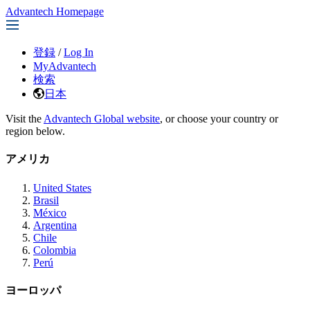
Advantech Homepage
登録
/
Log In
MyAdvantech
検索
日本
Visit the
Advantech Global website
, or choose your country or
region below.
アメリカ
United States
Brasil
México
Argentina
Chile
Colombia
Perú
ヨーロッパ