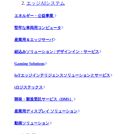
エッジAIシステム
エネルギー・公益事業
堅牢な車両用コンピュータ
産業用＆エッジサーバ
組込みソリューション / デザインイン・サービス
Gaming Solutions
IoTエッジインテリジェンスソリューションとサービス
iロジステックス
開発・製造受託サービス（DMS）
産業用ディスプレイ ソリューション
動画ソリューション