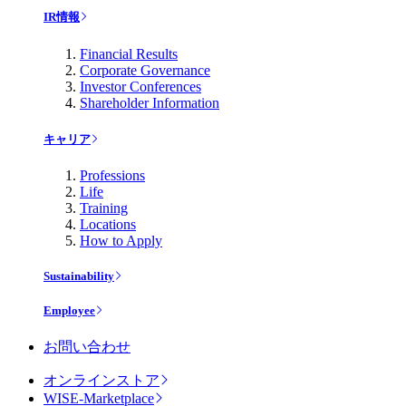
IR情報
Financial Results
Corporate Governance
Investor Conferences
Shareholder Information
キャリア
Professions
Life
Training
Locations
How to Apply
Sustainability
Employee
お問い合わせ
オンラインストア
WISE-Marketplace