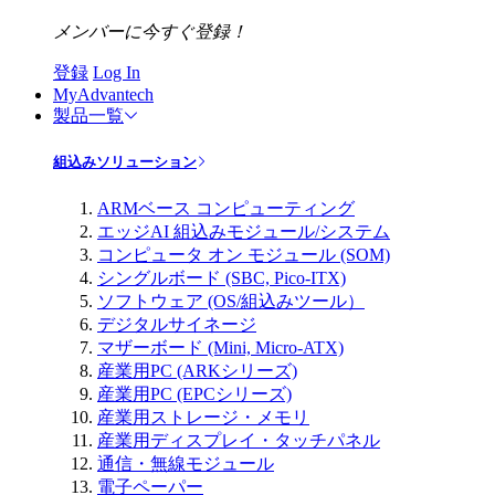
メンバーに今すぐ登録！
登録
Log In
MyAdvantech
製品一覧
組込みソリューション
ARMベース コンピューティング
エッジAI 組込みモジュール/システム
コンピュータ オン モジュール (SOM)
シングルボード (SBC, Pico-ITX)
ソフトウェア (OS/組込みツール）
デジタルサイネージ
マザーボード (Mini, Micro-ATX)
産業用PC (ARKシリーズ)
産業用PC (EPCシリーズ)
産業用ストレージ・メモリ
産業用ディスプレイ・タッチパネル
通信・無線モジュール
電子ペーパー