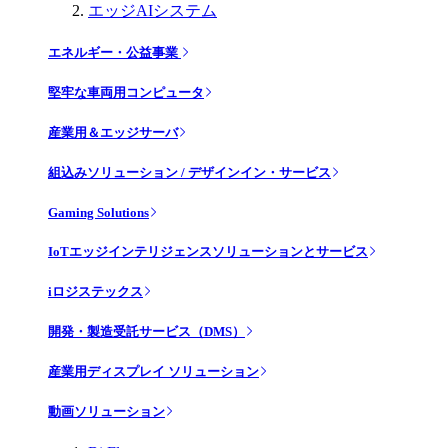
エッジAIシステム
エネルギー・公益事業
堅牢な車両用コンピュータ
産業用＆エッジサーバ
組込みソリューション / デザインイン・サービス
Gaming Solutions
IoTエッジインテリジェンスソリューションとサービス
iロジステックス
開発・製造受託サービス（DMS）
産業用ディスプレイ ソリューション
動画ソリューション