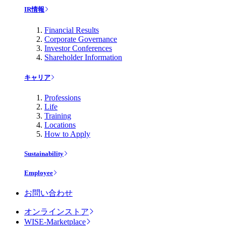
IR情報
Financial Results
Corporate Governance
Investor Conferences
Shareholder Information
キャリア
Professions
Life
Training
Locations
How to Apply
Sustainability
Employee
お問い合わせ
オンラインストア
WISE-Marketplace