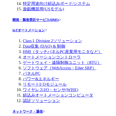
特定用途向け組込みボード/システム
遊戯機器用(USモデル)
開発・製造受託サービス(DMS)
IoTオートメーション
Class I, Division 2ソリューション
Data収集 (DAQ) & 制御
HMI（タッチパネルPC産業用モニタなど）
オートメーションコントローラ
ゲートウェイ・遠隔制御ユニット（RTU）
ソフトウェア（WebAccess・Edge SRP）
パネルPC
パワー&エネルギー
リモートI/ Oモジュール
ワイヤレスI/O・センサ(WISE)
組込みオートメーションコンピュータ
認証ソリューション
ネットワーク・通信