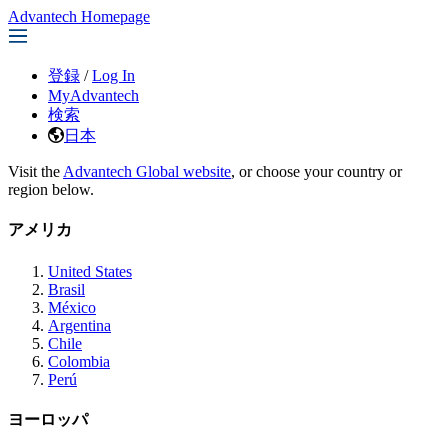
Advantech Homepage
登録
/
Log In
MyAdvantech
検索
日本
Visit the
Advantech Global website
, or choose your country or
region below.
アメリカ
United States
Brasil
México
Argentina
Chile
Colombia
Perú
ヨーロッパ