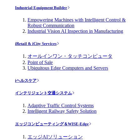
Industrial Equipment Builder
Empowering Machines with Intelligent Control &
Robust Communication
Industrial Vision AI Inspection in Manufacturing
iRetail & iCity Services
オールインワン・タッチコンピュータ
Point of Sale
Ubiquitous Edge Computers and Servers
iヘルスケア
インテリジェント交通システム
Adaptive Traffic Control Systems
Intelligent Railway Safety Solution
エッジコンピューティング＆WISE-Edge
エッジAIソリューション