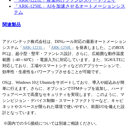
「ARK-1221L」産業向けファンレスゲートウェイ
「ARK-1250L」AIを加速させるオートメーションシス
テム
関連製品
アドバンテック株式会社は、DINレール対応の最新オートメーション
システム「
ARK-1221L
」「
ARK-1250L
」を発表しました。このBOX
PCは、超小型・堅牢・ファンレス設計、さらに、広範囲な動作温度
範囲（-40～60℃）・電源入力に対応しています。また、5G※/LTEに
対応しており、工場やスマートシティなどのアプリケーションで、
効率性・生産性をパワーアップさせることが可能です。
OSは、Windows 10とUbuntuをサポートしており、導入や組込みが簡
単に行えます。さらに、オプションでTPMチップを追加し、ハード
ウェアベースで高度なセキュリティを実現します。 このように、マ
シンビジョン・デバイス制御・スマートファクトリーなど、キャビ
ネットやスペースが限られた環境で使いやすい、前面I/Oを備えた設
計となっています。
※国内での５G接続については別途ご相談ください。