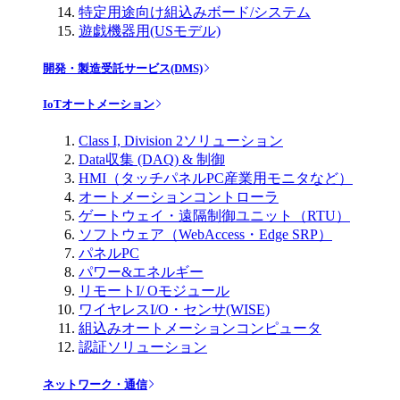
特定用途向け組込みボード/システム
遊戯機器用(USモデル)
開発・製造受託サービス(DMS)
IoTオートメーション
Class I, Division 2ソリューション
Data収集 (DAQ) & 制御
HMI（タッチパネルPC産業用モニタなど）
オートメーションコントローラ
ゲートウェイ・遠隔制御ユニット（RTU）
ソフトウェア（WebAccess・Edge SRP）
パネルPC
パワー&エネルギー
リモートI/ Oモジュール
ワイヤレスI/O・センサ(WISE)
組込みオートメーションコンピュータ
認証ソリューション
ネットワーク・通信