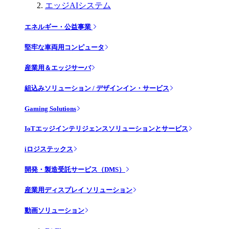
エッジAIシステム
エネルギー・公益事業
堅牢な車両用コンピュータ
産業用＆エッジサーバ
組込みソリューション / デザインイン・サービス
Gaming Solutions
IoTエッジインテリジェンスソリューションとサービス
iロジステックス
開発・製造受託サービス（DMS）
産業用ディスプレイ ソリューション
動画ソリューション