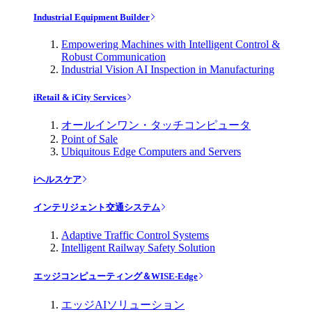
Industrial Equipment Builder
Empowering Machines with Intelligent Control &
Robust Communication
Industrial Vision AI Inspection in Manufacturing
iRetail & iCity Services
オールインワン・タッチコンピュータ
Point of Sale
Ubiquitous Edge Computers and Servers
iヘルスケア
インテリジェント交通システム
Adaptive Traffic Control Systems
Intelligent Railway Safety Solution
エッジコンピューティング＆WISE-Edge
エッジAIソリューション