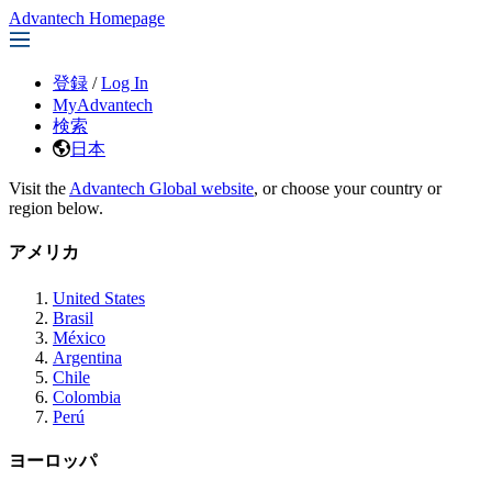
Advantech Homepage
登録
/
Log In
MyAdvantech
検索
日本
Visit the
Advantech Global website
, or choose your country or
region below.
アメリカ
United States
Brasil
México
Argentina
Chile
Colombia
Perú
ヨーロッパ