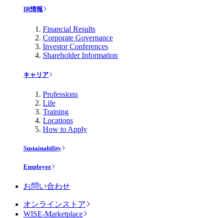
IR情報
Financial Results
Corporate Governance
Investor Conferences
Shareholder Information
キャリア
Professions
Life
Training
Locations
How to Apply
Sustainability
Employee
お問い合わせ
オンラインストア
WISE-Marketplace