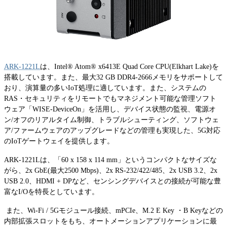
ARK-1221L
は、Intel® Atom® x6413E Quad Core CPU(Elkhart Lake)を
搭載しています。また、最大32 GB DDR4-2666メモリをサポートして
おり、演算量の多いIoT処理に適しています。また、システムの
RAS・セキュリティをリモートでもマネジメント可能な管理ソフト
ウェア「WISE-DeviceOn」を活用し、デバイス状態の監視、電源オ
ン/オフのリアルタイム制御、トラブルシューティング、ソフトウェ
ア/ファームウェアのアップグレードなどの管理も実現した、5G対応
のIoTゲートウェイを提供します。
ARK-1221Lは、「60 x 158 x 114 mm」というコンパクトなサイズな
がら、2x GbE(最大2500 Mbps)、2x RS-232/422/485、2x USB 3.2、2x
USB 2.0、HDMI + DPなど、センシングデバイスとの接続が可能な豊
富なI/Oを特長としています。
また、Wi-Fi / 5Gモジュール接続、mPCIe、M.2 E Key ・B Keyなどの
内部拡張スロットをもち、オートメーションアプリケーションに最