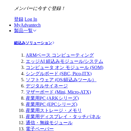
メンバーに今すぐ登録！
登録
Log In
MyAdvantech
製品一覧
組込みソリューション
ARMベース コンピューティング
エッジAI 組込みモジュール/システム
コンピュータ オン モジュール (SOM)
シングルボード (SBC, Pico-ITX)
ソフトウェア (OS/組込みツール）
デジタルサイネージ
マザーボード (Mini, Micro-ATX)
産業用PC (ARKシリーズ)
産業用PC (EPCシリーズ)
産業用ストレージ・メモリ
産業用ディスプレイ・タッチパネル
通信・無線モジュール
電子ペーパー