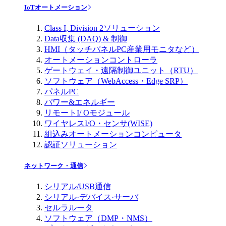
IoTオートメーション
Class I, Division 2ソリューション
Data収集 (DAQ) & 制御
HMI（タッチパネルPC産業用モニタなど）
オートメーションコントローラ
ゲートウェイ・遠隔制御ユニット（RTU）
ソフトウェア（WebAccess・Edge SRP）
パネルPC
パワー&エネルギー
リモートI/ Oモジュール
ワイヤレスI/O・センサ(WISE)
組込みオートメーションコンピュータ
認証ソリューション
ネットワーク・通信
シリアル/USB通信
シリアル·デバイス·サーバ
セルラルータ
ソフトウェア（DMP・NMS）