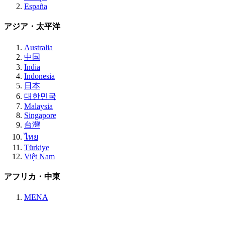
España
アジア・太平洋
Australia
中国
India
Indonesia
日本
대한민국
Malaysia
Singapore
台灣
ไทย
Türkiye
Việt Nam
アフリカ・中東
MENA