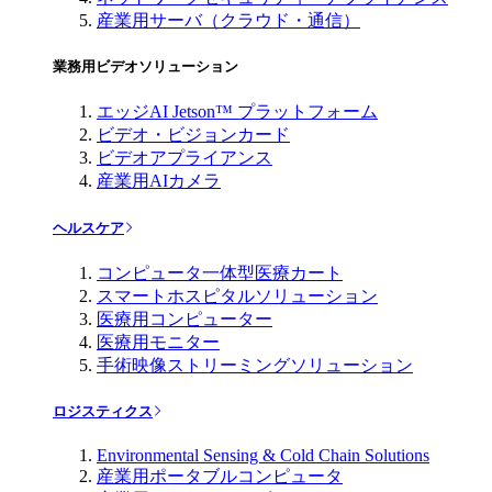
産業用サーバ（クラウド・通信）
業務用ビデオソリューション
エッジAI Jetson™ プラットフォーム
ビデオ・ビジョンカード
ビデオアプライアンス
産業用AIカメラ
ヘルスケア
コンピュータ一体型医療カート
スマートホスピタルソリューション
医療用コンピューター
医療用モニター
手術映像ストリーミングソリューション
ロジスティクス
Environmental Sensing & Cold Chain Solutions
産業用ポータブルコンピュータ