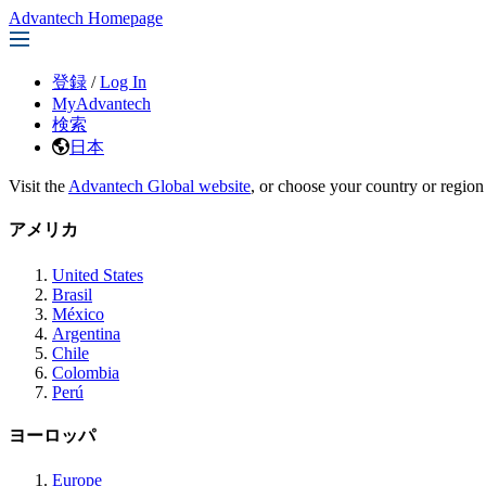
Advantech Homepage
登録
/
Log In
MyAdvantech
検索
日本
Visit the
Advantech Global website
, or choose your country or region
アメリカ
United States
Brasil
México
Argentina
Chile
Colombia
Perú
ヨーロッパ
Europe