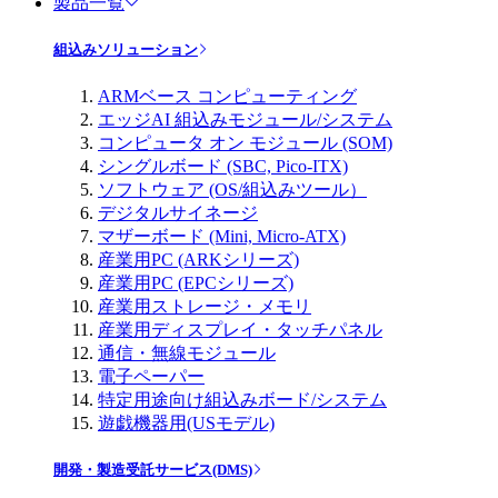
製品一覧
組込みソリューション
ARMベース コンピューティング
エッジAI 組込みモジュール/システム
コンピュータ オン モジュール (SOM)
シングルボード (SBC, Pico-ITX)
ソフトウェア (OS/組込みツール）
デジタルサイネージ
マザーボード (Mini, Micro-ATX)
産業用PC (ARKシリーズ)
産業用PC (EPCシリーズ)
産業用ストレージ・メモリ
産業用ディスプレイ・タッチパネル
通信・無線モジュール
電子ペーパー
特定用途向け組込みボード/システム
遊戯機器用(USモデル)
開発・製造受託サービス(DMS)