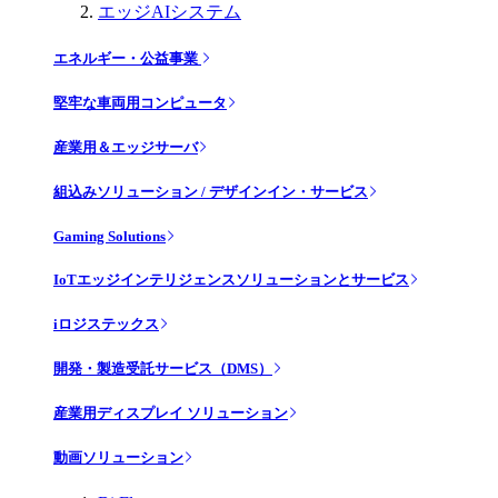
エッジAIシステム
エネルギー・公益事業
堅牢な車両用コンピュータ
産業用＆エッジサーバ
組込みソリューション / デザインイン・サービス
Gaming Solutions
IoTエッジインテリジェンスソリューションとサービス
iロジステックス
開発・製造受託サービス（DMS）
産業用ディスプレイ ソリューション
動画ソリューション