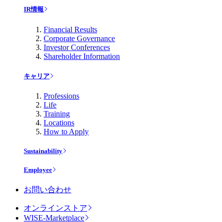
IR情報
Financial Results
Corporate Governance
Investor Conferences
Shareholder Information
キャリア
Professions
Life
Training
Locations
How to Apply
Sustainability
Employee
お問い合わせ
オンラインストア
WISE-Marketplace