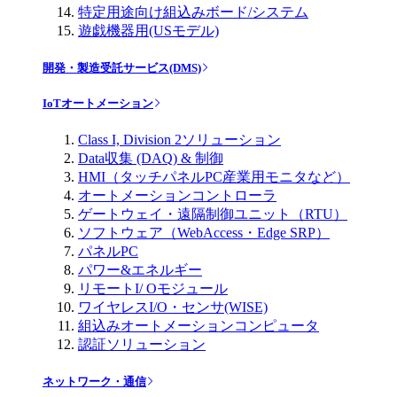
特定用途向け組込みボード/システム
遊戯機器用(USモデル)
開発・製造受託サービス(DMS)
IoTオートメーション
Class I, Division 2ソリューション
Data収集 (DAQ) & 制御
HMI（タッチパネルPC産業用モニタなど）
オートメーションコントローラ
ゲートウェイ・遠隔制御ユニット（RTU）
ソフトウェア（WebAccess・Edge SRP）
パネルPC
パワー&エネルギー
リモートI/ Oモジュール
ワイヤレスI/O・センサ(WISE)
組込みオートメーションコンピュータ
認証ソリューション
ネットワーク・通信