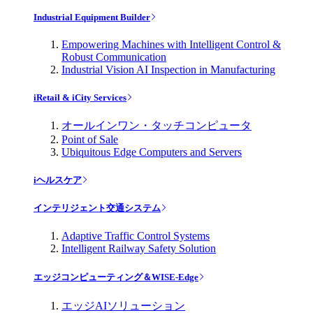
Industrial Equipment Builder
Empowering Machines with Intelligent Control &
Robust Communication
Industrial Vision AI Inspection in Manufacturing
iRetail & iCity Services
オールインワン・タッチコンピュータ
Point of Sale
Ubiquitous Edge Computers and Servers
iヘルスケア
インテリジェント交通システム
Adaptive Traffic Control Systems
Intelligent Railway Safety Solution
エッジコンピューティング＆WISE-Edge
エッジAIソリューション