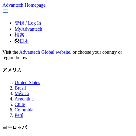
Advantech Homepage
登録
/
Log In
MyAdvantech
検索
日本
Visit the
Advantech Global website
, or choose your country or
region below.
アメリカ
United States
Brasil
México
Argentina
Chile
Colombia
Perú
ヨーロッパ