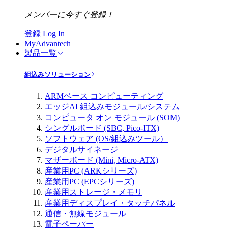
メンバーに今すぐ登録！
登録
Log In
MyAdvantech
製品一覧
組込みソリューション
ARMベース コンピューティング
エッジAI 組込みモジュール/システム
コンピュータ オン モジュール (SOM)
シングルボード (SBC, Pico-ITX)
ソフトウェア (OS/組込みツール）
デジタルサイネージ
マザーボード (Mini, Micro-ATX)
産業用PC (ARKシリーズ)
産業用PC (EPCシリーズ)
産業用ストレージ・メモリ
産業用ディスプレイ・タッチパネル
通信・無線モジュール
電子ペーパー