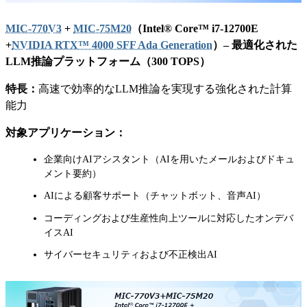
MIC-770V3
+
MIC-75M20
（Intel® Core™ i7-12700E
+
NVIDIA RTX™ 4000 SFF Ada Generation
）– 最適化された
LLM推論プラットフォーム（300 TOPS）
特長：
高速で効率的なLLM推論を実現する強化された計算
能力
対象アプリケーション：
企業向けAIアシスタント（AIを用いたメールおよびドキュ
メント要約）
AIによる顧客サポート（チャットボット、音声AI）
コーディングおよび生産性向上ツールに対応したオンデバ
イスAI
サイバーセキュリティおよび不正検出AI