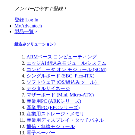
メンバーに今すぐ登録！
登録
Log In
MyAdvantech
製品一覧
組込みソリューション
ARMベース コンピューティング
エッジAI 組込みモジュール/システム
コンピュータ オン モジュール (SOM)
シングルボード (SBC, Pico-ITX)
ソフトウェア (OS/組込みツール）
デジタルサイネージ
マザーボード (Mini, Micro-ATX)
産業用PC (ARKシリーズ)
産業用PC (EPCシリーズ)
産業用ストレージ・メモリ
産業用ディスプレイ・タッチパネル
通信・無線モジュール
電子ペーパー