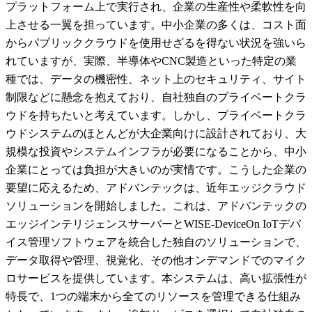
プラットフォーム上で実行され、企業の生産性や柔軟性を向
上させる一翼を担っています。中小企業の多くは、コスト面
からパブリッククラウドを使用せざるを得ない状況を強いら
れていますが、実際、半導体やCNC製造といった特定の業
種では、データの機密性、ネット上のセキュリティ、サイト
制限などに懸念を抱えており、自社独自のプライベートクラ
ウドを持ちたいと考えています。しかし、プライベートクラ
ウドシステムのほとんどが大企業向けに設計されており、大
規模な投資やシステムインフラが必要になることから、中小
企業にとっては負担が大きいのが実情です。こうした企業の
要望に応えるため、アドバンテックは、近年エッジクラウド
ソリューションを開始しました。これは、アドバンテックの
エッジインテリジェンスサーバーとWISE-DeviceOn IoTデバ
イス管理ソフトウェアを統合した独自のソリューションで、
データ取得や管理、視覚化、その他オンデマンドでのマイク
ロサービスを提供しています。本システムは、高い拡張性が
特長で、1つの端末から全てのリソースを管理できる仕組み