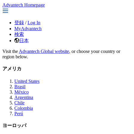
Advantech Homepage
登録
/
Log In
MyAdvantech
検索
日本
Visit the
Advantech Global website
, or choose your country or
region below.
アメリカ
United States
Brasil
México
Argentina
Chile
Colombia
Perú
ヨーロッパ