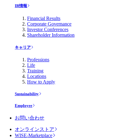
IR情報
Financial Results
Corporate Governance
Investor Conferences
Shareholder Information
キャリア
Professions
Life
Training
Locations
How to Apply
Sustainability
Employee
お問い合わせ
オンラインストア
WISE-Marketplace