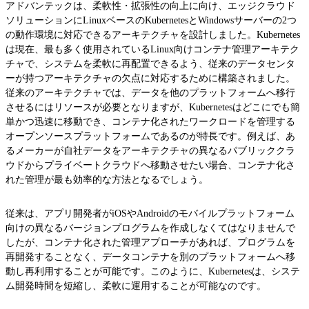
アドバンテックは、柔軟性・拡張性の向上に向け、エッジクラウド
ソリューションにLinuxベースのKubernetesとWindowsサーバーの2つ
の動作環境に対応できるアーキテクチャを設計しました。Kubernetes
は現在、最も多く使用されているLinux向けコンテナ管理アーキテク
チャで、システムを柔軟に再配置できるよう、従来のデータセンタ
ーが持つアーキテクチャの欠点に対応するために構築されました。
従来のアーキテクチャでは、データを他のプラットフォームへ移行
させるにはリソースが必要となりますが、Kubernetesはどこにでも簡
単かつ迅速に移動でき、コンテナ化されたワークロードを管理する
オープンソースプラットフォームであるのが特長です。例えば、あ
るメーカーが自社データをアーキテクチャの異なるパブリッククラ
ウドからプライベートクラウドへ移動させたい場合、コンテナ化さ
れた管理が最も効率的な方法となるでしょう。
従来は、アプリ開発者がiOSやAndroidのモバイルプラットフォーム
向けの異なるバージョンプログラムを作成しなくてはなりませんで
したが、コンテナ化された管理アプローチがあれば、プログラムを
再開発することなく、データコンテナを別のプラットフォームへ移
動し再利用することが可能です。このように、Kubernetesは、システ
ム開発時間を短縮し、柔軟に運用することが可能なのです。