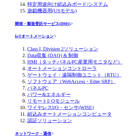
特定用途向け組込みボード/システム
遊戯機器用(USモデル)
開発・製造受託サービス(DMS)
IoTオートメーション
Class I, Division 2ソリューション
Data収集 (DAQ) & 制御
HMI（タッチパネルPC産業用モニタなど）
オートメーションコントローラ
ゲートウェイ・遠隔制御ユニット（RTU）
ソフトウェア（WebAccess・Edge SRP）
パネルPC
パワー&エネルギー
リモートI/ Oモジュール
ワイヤレスI/O・センサ(WISE)
組込みオートメーションコンピュータ
認証ソリューション
ネットワーク・通信