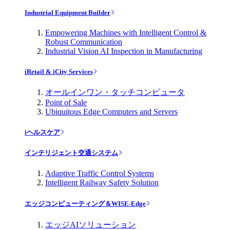
Industrial Equipment Builder
Empowering Machines with Intelligent Control &
Robust Communication
Industrial Vision AI Inspection in Manufacturing
iRetail & iCity Services
オールインワン・タッチコンピュータ
Point of Sale
Ubiquitous Edge Computers and Servers
iヘルスケア
インテリジェント交通システム
Adaptive Traffic Control Systems
Intelligent Railway Safety Solution
エッジコンピューティング＆WISE-Edge
エッジAIソリューション