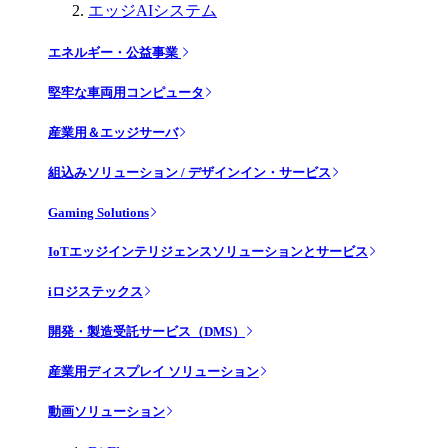
エッジAIシステム
エネルギー・公益事業
堅牢な車両用コンピュータ
産業用＆エッジサーバ
組込みソリューション / デザインイン・サービス
Gaming Solutions
IoTエッジインテリジェンスソリューションとサービス
iロジステックス
開発・製造受託サービス（DMS）
産業用ディスプレイ ソリューション
動画ソリューション