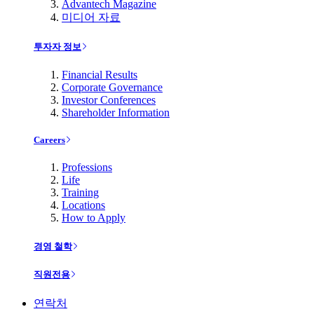
Advantech Magazine
미디어 자료
투자자 정보
Financial Results
Corporate Governance
Investor Conferences
Shareholder Information
Careers
Professions
Life
Training
Locations
How to Apply
경영 철학
직원전용
연락처