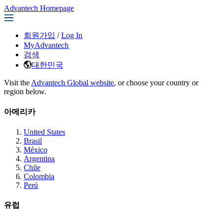
Advantech Homepage
회원가입
/
Log In
MyAdvantech
검색
대한민국
Visit the
Advantech Global website
, or choose your country or
region below.
아메리카
United States
Brasil
México
Argentina
Chile
Colombia
Perú
유럽