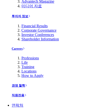
Advantech Magazine
미디어 자료
투자자 정보
Financial Results
Corporate Governance
Investor Conferences
Shareholder Information
Careers
Professions
Life
Training
Locations
How to Apply
경영 철학
직원전용
연락처