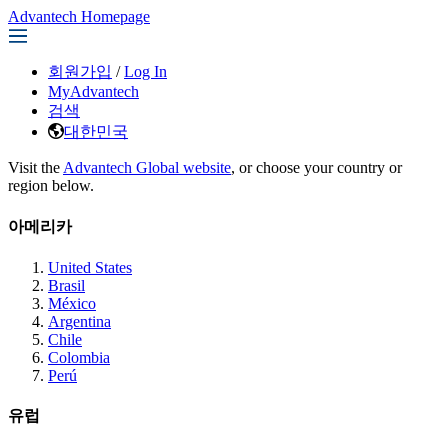
Advantech Homepage
회원가입
/
Log In
MyAdvantech
검색
대한민국
Visit the
Advantech Global website
, or choose your country or
region below.
아메리카
United States
Brasil
México
Argentina
Chile
Colombia
Perú
유럽