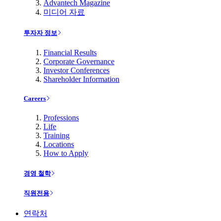
Advantech Magazine
미디어 자료
투자자 정보
Financial Results
Corporate Governance
Investor Conferences
Shareholder Information
Careers
Professions
Life
Training
Locations
How to Apply
경영 철학
직원전용
연락처