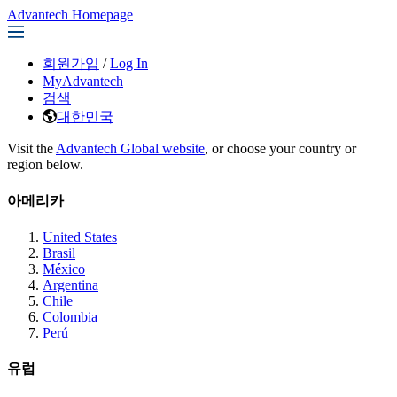
Advantech Homepage
회원가입
/
Log In
MyAdvantech
검색
대한민국
Visit the
Advantech Global website
, or choose your country or
region below.
아메리카
United States
Brasil
México
Argentina
Chile
Colombia
Perú
유럽