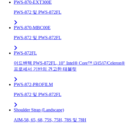
PWS-870-EXT300E
PWS-872 및 PWS-872FL
PWS-870-MBC00E
PWS-872 및 PWS-872FL
PWS-872FL
어드밴텍 PWS-872FL, 10" Intel® Core™ i3/i5/i7/Celeron®
프로세서 기반의 견고한 태블릿
PWS-872-PROFILM
PWS-872 및 PWS-872FL
Shoulder Strap (Landscape)
AIM-58, 65, 68, 75S, 75H, 78S 및 78H