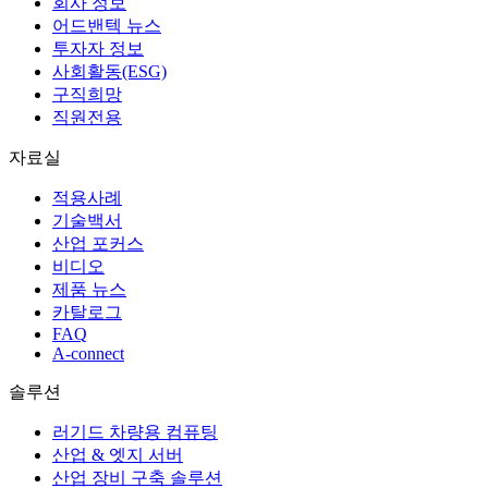
회사 정보
어드밴텍 뉴스
투자자 정보
사회활동(ESG)
구직희망
직원전용
자료실
적용사례
기술백서
산업 포커스
비디오
제품 뉴스
카탈로그
FAQ
A-connect
솔루션
러기드 차량용 컴퓨팅
산업 & 엣지 서버
산업 장비 구축 솔루션