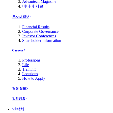
Advantech Magazine
미디어 자료
투자자 정보
Financial Results
Corporate Governance
Investor Conferences
Shareholder Information
Careers
Professions
Life
Training
Locations
How to Apply
경영 철학
직원전용
연락처