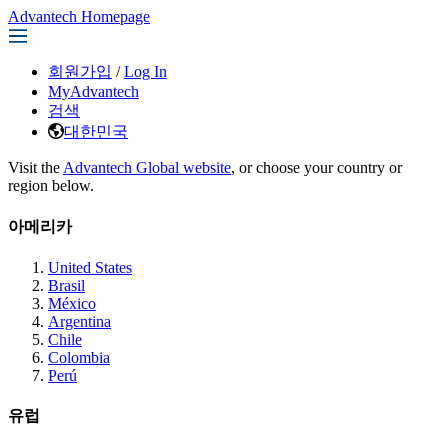
Advantech Homepage
회원가입
/
Log In
MyAdvantech
검색
대한민국
Visit the
Advantech Global website
, or choose your country or
region below.
아메리카
United States
Brasil
México
Argentina
Chile
Colombia
Perú
유럽