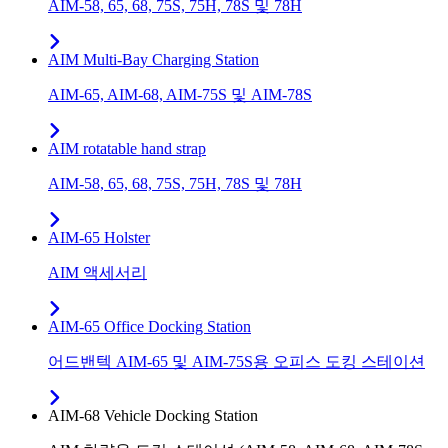
AIM-58, 65, 68, 75S, 75H, 78S 및 78H
AIM Multi-Bay Charging Station
AIM-65, AIM-68, AIM-75S 및 AIM-78S
AIM rotatable hand strap
AIM-58, 65, 68, 75S, 75H, 78S 및 78H
AIM-65 Holster
AIM 액세서리
AIM-65 Office Docking Station
어드밴텍 AIM-65 및 AIM-75S용 오피스 도킹 스테이션
AIM-68 Vehicle Docking Station