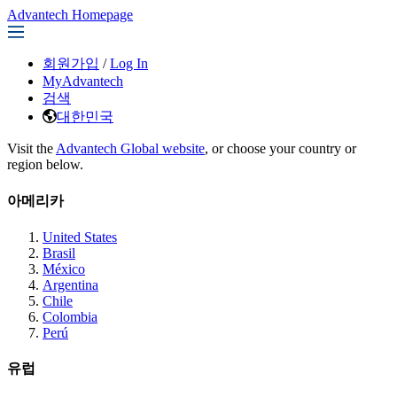
Advantech Homepage
회원가입
/
Log In
MyAdvantech
검색
대한민국
Visit the
Advantech Global website
, or choose your country or
region below.
아메리카
United States
Brasil
México
Argentina
Chile
Colombia
Perú
유럽