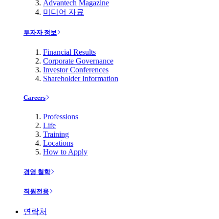
Advantech Magazine
미디어 자료
투자자 정보
Financial Results
Corporate Governance
Investor Conferences
Shareholder Information
Careers
Professions
Life
Training
Locations
How to Apply
경영 철학
직원전용
연락처