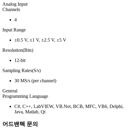
Analog Input
Channels
4
Input Range
±0.5 V, ±1 V, ±2.5 V, ±5 V
Resolution(Bits)
12-bit
Sampling Rates(S/s)
30 MS/s (per channel)
General
Programming Language
C#, C++, LabVIEW, VB.Net, BCB, MFC, VB6, Delphi,
Java, Matlab, Qt
어드밴텍 문의