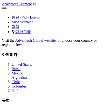
Advantech Homepage
회원가입
/
Log In
MyAdvantech
검색
대한민국
Visit the
Advantech Global website
, or choose your country or
region below.
아메리카
United States
Brasil
México
Argentina
Chile
Colombia
Perú
유럽