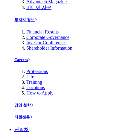
Advantech Magazine
미디어 자료
투자자 정보
Financial Results
Corporate Governance
Investor Conferences
Shareholder Information
Careers
Professions
Life
Training
Locations
How to Apply
경영 철학
직원전용
연락처