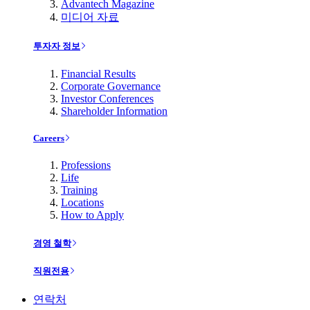
Advantech Magazine
미디어 자료
투자자 정보
Financial Results
Corporate Governance
Investor Conferences
Shareholder Information
Careers
Professions
Life
Training
Locations
How to Apply
경영 철학
직원전용
연락처