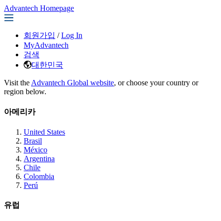
Advantech Homepage
회원가입
/
Log In
MyAdvantech
검색
대한민국
Visit the
Advantech Global website
, or choose your country or
region below.
아메리카
United States
Brasil
México
Argentina
Chile
Colombia
Perú
유럽