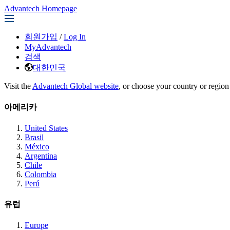
Advantech Homepage
회원가입
/
Log In
MyAdvantech
검색
대한민국
Visit the
Advantech Global website
, or choose your country or region
아메리카
United States
Brasil
México
Argentina
Chile
Colombia
Perú
유럽
Europe