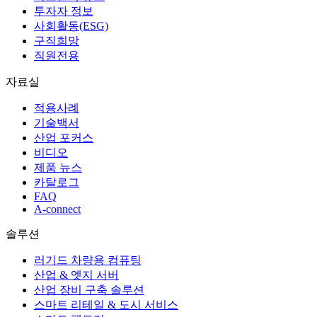
투자자 정보
사회활동(ESG)
구직희망
직원전용
자료실
적용사례
기술백서
산업 포커스
비디오
제품 뉴스
카탈로그
FAQ
A-connect
솔루션
러기드 차량용 컴퓨팅
산업 & 엣지 서버
산업 장비 구축 솔루션
스마트 리테일 & 도시 서비스