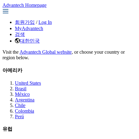
Advantech Homepage
회원가입
/
Log In
MyAdvantech
검색
대한민국
Visit the
Advantech Global website
, or choose your country or
region below.
아메리카
United States
Brasil
México
Argentina
Chile
Colombia
Perú
유럽