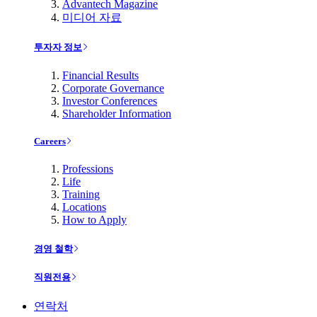
Advantech Magazine
미디어 자료
투자자 정보
Financial Results
Corporate Governance
Investor Conferences
Shareholder Information
Careers
Professions
Life
Training
Locations
How to Apply
경영 철학
직원전용
연락처