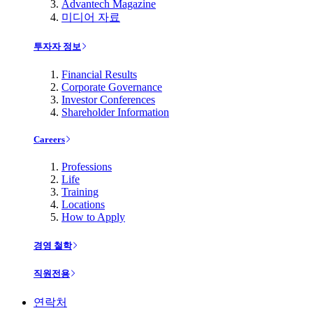
Advantech Magazine
미디어 자료
투자자 정보
Financial Results
Corporate Governance
Investor Conferences
Shareholder Information
Careers
Professions
Life
Training
Locations
How to Apply
경영 철학
직원전용
연락처