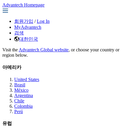
Advantech Homepage
회원가입
/
Log In
MyAdvantech
검색
대한민국
Visit the
Advantech Global website
, or choose your country or
region below.
아메리카
United States
Brasil
México
Argentina
Chile
Colombia
Perú
유럽