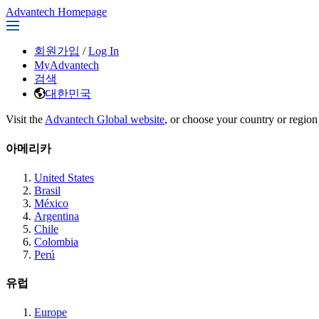
Advantech Homepage
회원가입
/
Log In
MyAdvantech
검색
대한민국
Visit the
Advantech Global website
, or choose your country or region
아메리카
United States
Brasil
México
Argentina
Chile
Colombia
Perú
유럽
Europe