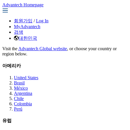
Advantech Homepage
회원가입
/
Log In
MyAdvantech
검색
대한민국
Visit the
Advantech Global website
, or choose your country or
region below.
아메리카
United States
Brasil
México
Argentina
Chile
Colombia
Perú
유럽