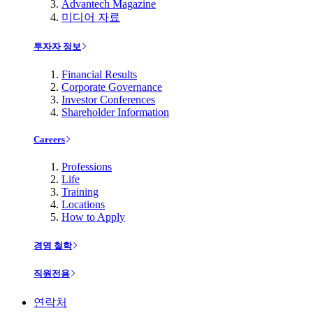
Advantech Magazine
미디어 자료
투자자 정보
Financial Results
Corporate Governance
Investor Conferences
Shareholder Information
Careers
Professions
Life
Training
Locations
How to Apply
경영 철학
직원전용
연락처