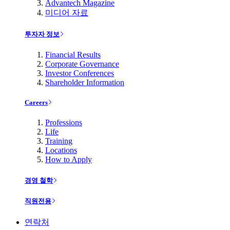
Advantech Magazine
미디어 자료
투자자 정보
Financial Results
Corporate Governance
Investor Conferences
Shareholder Information
Careers
Professions
Life
Training
Locations
How to Apply
경영 철학
직원전용
연락처