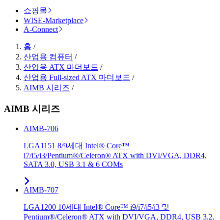
쇼핑몰
WISE-Marketplace
A-Connect
홈
/
산업용 컴퓨터
/
산업용 ATX 마더보드
/
산업용 Full-sized ATX 마더보드
/
AIMB 시리즈
/
AIMB 시리즈
AIMB-706
LGA1151 8/9세대 Intel® Core™
i7/i5/i3/Pentium®/Celeron® ATX with DVI/VGA, DDR4,
SATA 3.0, USB 3.1 & 6 COMs
AIMB-707
LGA1200 10세대 Intel® Core™ i9/i7/i5/i3 및
Pentium®/Celeron® ATX with DVI/VGA, DDR4, USB 3.2,