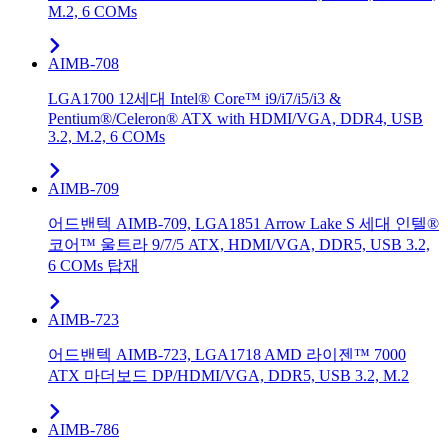
M.2, 6 COMs
AIMB-708
LGA1700 12세대 Intel® Core™ i9/i7/i5/i3 &
Pentium®/Celeron® ATX with HDMI/VGA, DDR4, USB
3.2, M.2, 6 COMs
AIMB-709
어드밴텍 AIMB-709, LGA1851 Arrow Lake S 세대 인텔®
코어™ 울트라 9/7/5 ATX, HDMI/VGA, DDR5, USB 3.2,
6 COMs 탑재
AIMB-723
어드밴텍 AIMB-723, LGA1718 AMD 라이젠™ 7000
ATX 마더보드 DP/HDMI/VGA, DDR5, USB 3.2, M.2
AIMB-786