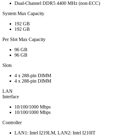
Dual-Channel DDR5 4400 MHz (non-ECC)
System Max Capacity
192 GB
192 GB
Per Slot Max Capacity
96 GB
96 GB
Slots
4 x 288-pin DIMM
4 x 288-pin DIMM
LAN
Interface
10/100/1000 Mbps
10/100/1000 Mbps
Controller
LAN1: Intel I219LM, LAN2: Intel I210IT