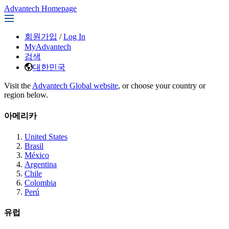
Advantech Homepage
회원가입
/
Log In
MyAdvantech
검색
대한민국
Visit the
Advantech Global website
, or choose your country or
region below.
아메리카
United States
Brasil
México
Argentina
Chile
Colombia
Perú
유럽