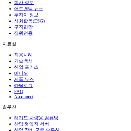
회사 정보
어드밴텍 뉴스
투자자 정보
사회활동(ESG)
구직희망
직원전용
자료실
적용사례
기술백서
산업 포커스
비디오
제품 뉴스
카탈로그
FAQ
A-connect
솔루션
러기드 차량용 컴퓨팅
산업 & 엣지 서버
산업 장비 구축 솔루션