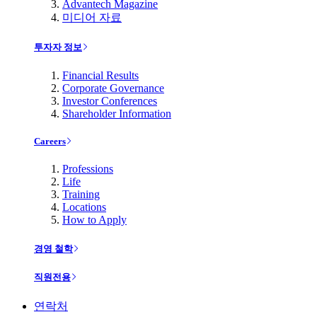
Advantech Magazine
미디어 자료
투자자 정보
Financial Results
Corporate Governance
Investor Conferences
Shareholder Information
Careers
Professions
Life
Training
Locations
How to Apply
경영 철학
직원전용
연락처