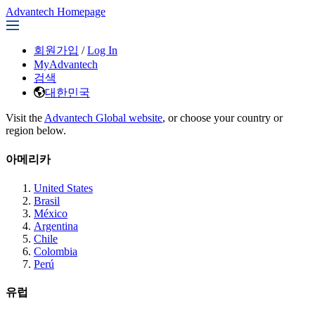
Advantech Homepage
회원가입
/
Log In
MyAdvantech
검색
대한민국
Visit the
Advantech Global website
, or choose your country or
region below.
아메리카
United States
Brasil
México
Argentina
Chile
Colombia
Perú
유럽