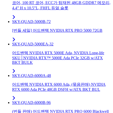
코어, 100 RT 코어, ECC가 탑재된 48GB GDDR7 메모리,
4.4” H x 10.5”L, FHFL 듀얼 슬롯
SKY-QUAD-5000B-72
[번들 세일] 어드밴텍 NVIDIA RTX PRO 5000 72GB
SKY-QUAD-5000EA-32
어드밴텍 NVIDIA RTX 5000E Ada, NVIDIA Long-life
SKU│NVIDIA RTX™ 5000E Ada PCIe 32GB w/ATX
BKT BULK
SKY-QUAD-6000A-48
어드밴텍 NVIDIA RTX 6000 Ada, (묶음판매) NVIDIA
RTX 6000 Ada PCIe 48GB DSFH w/ATX BKT BUL
SKY-QUAD-6000B-96
(번들 판매) 어드밴텍 NVIDIA RTX PRO 6000 Blackwell