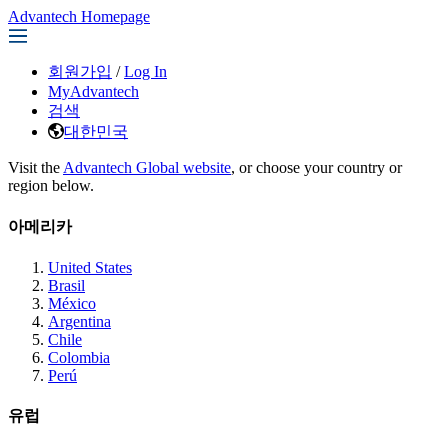
Advantech Homepage
회원가입
/
Log In
MyAdvantech
검색
대한민국
Visit the
Advantech Global website
, or choose your country or
region below.
아메리카
United States
Brasil
México
Argentina
Chile
Colombia
Perú
유럽