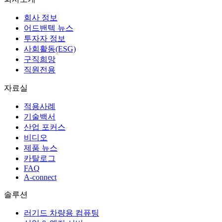
회사 정보
어드밴텍 뉴스
투자자 정보
사회활동(ESG)
구직희망
직원전용
자료실
적용사례
기술백서
산업 포커스
비디오
제품 뉴스
카탈로그
FAQ
A-connect
솔루션
러기드 차량용 컴퓨팅