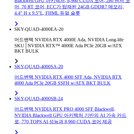
Blackwell GPU 아키텍처, 8,960 CUDA 코어, 280 텐서 코
어, 70 RT 코어, ECC가 탑재된 24GB GDDR7 메모리,
4.4” H x 9.5”L, FHML 듀얼 슬롯
SKY-QUAD-4000EA-20
어드밴텍 NVIDIA RTX 4000E Ada, NVIDIA Long-life
SKU│NVIDIA RTX™ 4000E Ada PCIe 20GB w/ATX
BKT BULK
SKY-QUAD-4000SA-20
어드밴텍 NVIDIA RTX 4000 SFF Ada, NVIDIA RTX
4000 Ada PCIe 20GB SSFH w/ATX BKT BULK
SKY-QUAD-4000SB-24
어드밴텍 NVIDIA RTX PRO 4000 SFF Blackwell,
NVIDIA Blackwell GPU 아키텍처 기반의 AI 가속 카드
로, 770 TOPS AI 성능과 8,960 CUDA 코어 제공