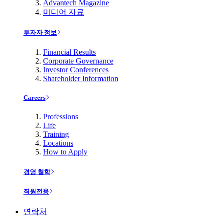
Advantech Magazine
미디어 자료
투자자 정보
Financial Results
Corporate Governance
Investor Conferences
Shareholder Information
Careers
Professions
Life
Training
Locations
How to Apply
경영 철학
직원전용
연락처